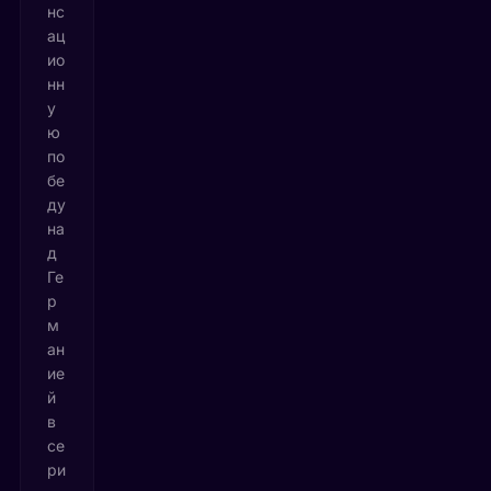
нс
ац
ио
нн
у
ю
по
бе
ду
на
д
Ге
р
м
ан
ие
й
в
се
ри