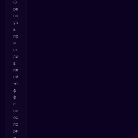
Ф
ра
нц
уз
ы
пр
и
ш
ли
в
пл
ей
-о
ф
ф
с
не
ос
по
ри
м