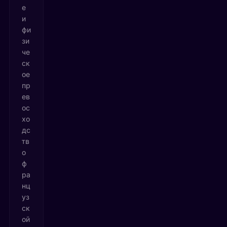
е
и
фи
зи
че
ск
ое
пр
ев
ос
хо
дс
тв
о
ф
ра
нц
уз
ск
ой