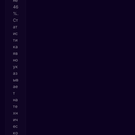
не
46
%.
Ст
ат
ис
ти
ка
яв
но
ук
аз
ыв
ае
т
на
те
хн
ич
ес
ко