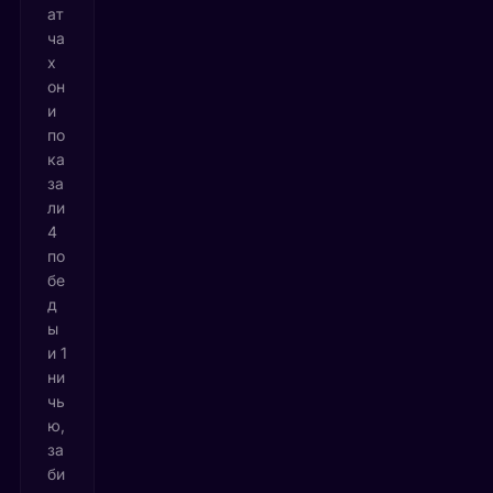
ат
ча
х
он
и
по
ка
за
ли
4
по
бе
д
ы
и 1
ни
чь
ю,
за
би