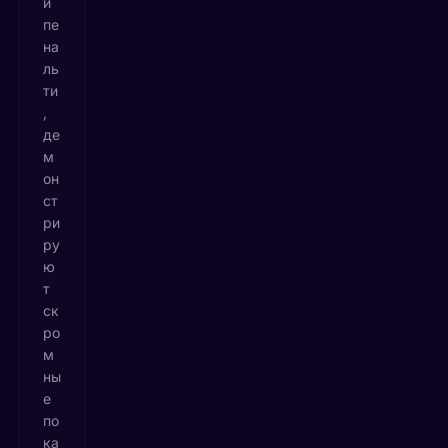
и
пе
на
ль
ти
,
де
м
он
ст
ри
ру
ю
т
ск
ро
м
ны
е
по
ка