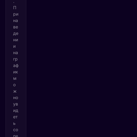
.
П
ри
на
ве
де
ни
и
на
гр
аф
ик
м
о
ж
но
ув
ид
ет
ь
со
пе