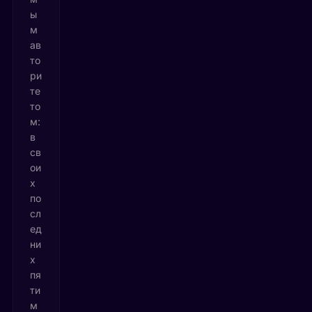
ы
м
ав
то
ри
те
то
м:
в
св
ои
х
по
сл
ед
ни
х
пя
ти
м