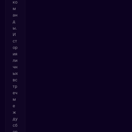
ко
м
ан
д
ы.
И
ст
ор
ия
ли
чн
ых
вс
тр
еч
м
е
ж
ду
сб
ор