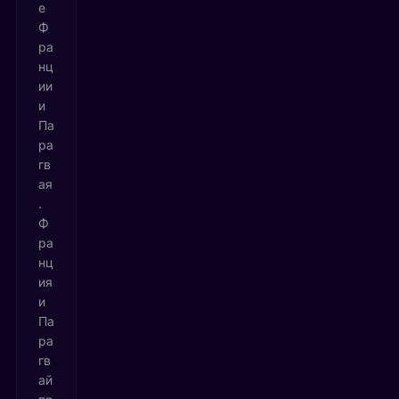
е
Ф
ра
нц
ии
и
Па
ра
гв
ая
.
Ф
ра
нц
ия
и
Па
ра
гв
ай