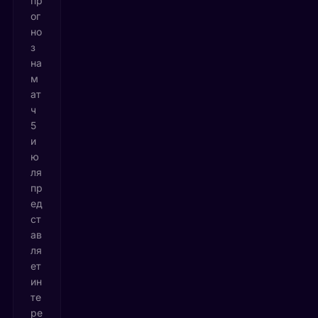
пр
ог
но
з
на
м
ат
ч
5
и
ю
ля
пр
ед
ст
ав
ля
ет
ин
те
ре