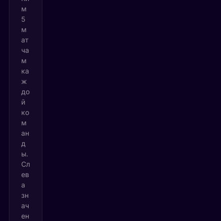
м
5
м
ат
ча
м
ка
ж
до
й
ко
м
ан
д
ы.
Сл
ев
а
зн
ач
ен