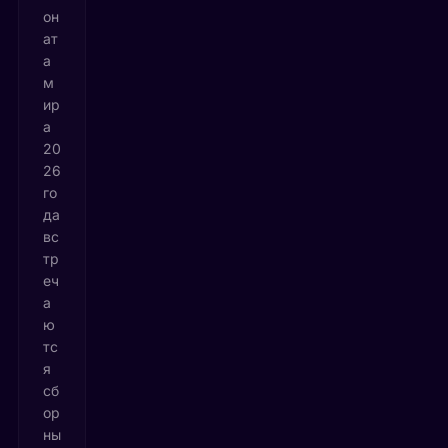
он
ат
а
м
ир
а
20
26
го
да
вс
тр
еч
а
ю
тс
я
сб
ор
ны