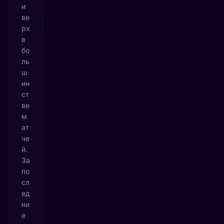
и
ве
рх
в
бо
ль
ш
ин
ст
ве
м
ат
че
й.
За
по
сл
ед
ни
е