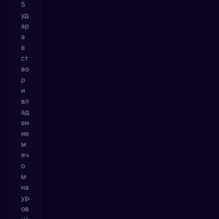
5
уд
ар
а
в
ст
во
р
и
вл
ад
ен
ие
м
яч
о
м
на
ур
ов