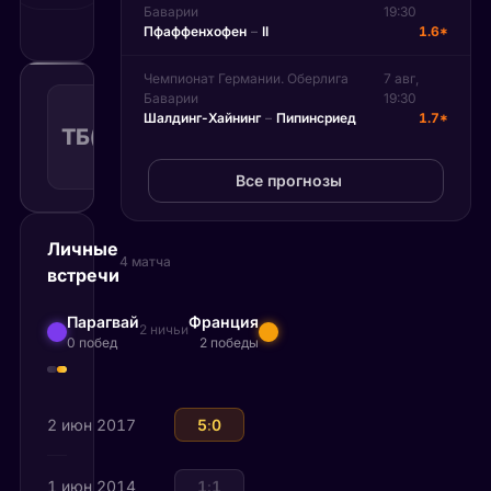
Баварии
19:30
Пфаффенхофен
–
II
1.6*
Чемпионат Германии. Оберлига
7 авг,
Тотал
Баварии
19:30
больше
Шалдинг-Хайнинг
–
Пипинсриед
1.7*
ТБ(2.50)
1.66
Поражение
2.50
КФ
Рекомендуемая
ставка
Все прогнозы
Личные
4 матча
встречи
Парагвай
Франция
2 ничьи
0 побед
2 победы
2 июн 2017
Франция
5
:
0
Парагвай
1 июн 2014
Франция
1
:
1
Парагвай