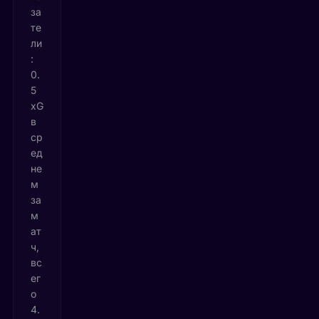
за
те
ли
:
0.
5
xG
в
ср
ед
не
м
за
м
ат
ч,
вс
ег
о
4.