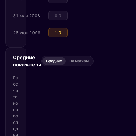
31 мая 2008
Франция
0
:
0
Парагвай
28 июн 1998
Франция
1
:
0
Парагвай
Средние
Средние
По матчам
показатели
Ра
сс
чи
та
но
по
по
сл
ед
ни