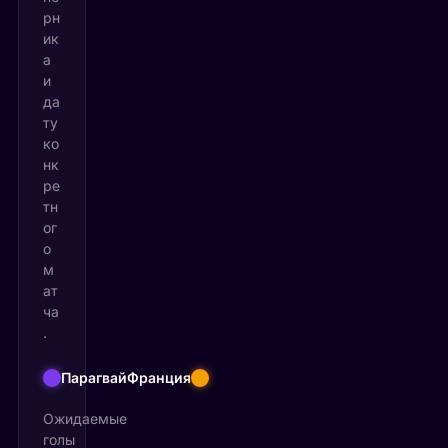
рн
ик
а
и
да
ту
ко
нк
ре
тн
ог
о
м
ат
ча
.
Парагвай
Франция
Ожидаемые
голы