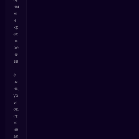
ны
м
и
кр
ас
но
ре
чи
ва
:
ф
ра
нц
уз
ы
од
ер
ж
ив
ал