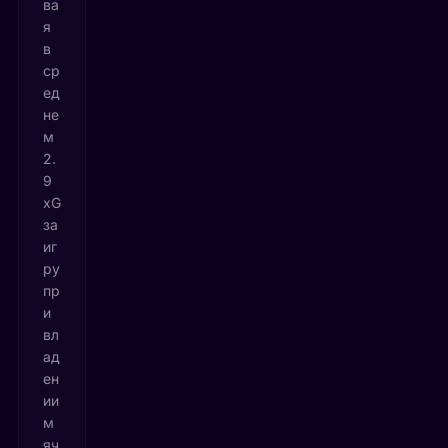
ва
я
в
ср
ед
не
м
2.
9
xG
за
иг
ру
пр
и
вл
ад
ен
ии
м
яч