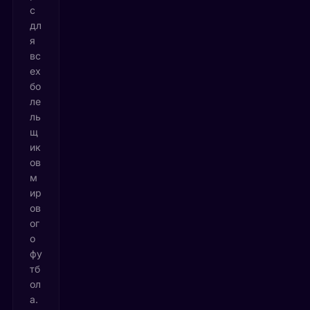
с
дл
я
вс
ех
бо
ле
ль
щ
ик
ов
м
ир
ов
ог
о
фу
тб
ол
а.