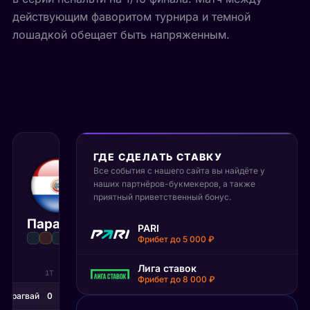
действующим фаворитом турнира и темной
лошадкой обещает быть напряженным.
ГДЕ СДЕЛАТЬ СТАВКУ
5 июля 2026
Все события с нашего сайта вы найдёте у
00:00 МСК
наших партнёров-букмекеров, а также
:
0
1
приятный приветственный бонус.
Парагвай
Франция
PARI
Матч завершён
Фрибет до 5 000 ₽
Лига ставок
1Т
2Т
Фрибет до 8 000 ₽
Парагвай
0
0