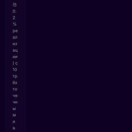
(5
0.
2
%
ре
ал
из
ац
ии
) с
10
тр
ёх
то
че
чн
ы
м
и
в