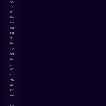
ос
ть
в
по
сл
ед
ни
х
вс
тр
еч
ах
,
чт
о
ук
аз
ыв
ае
т
на