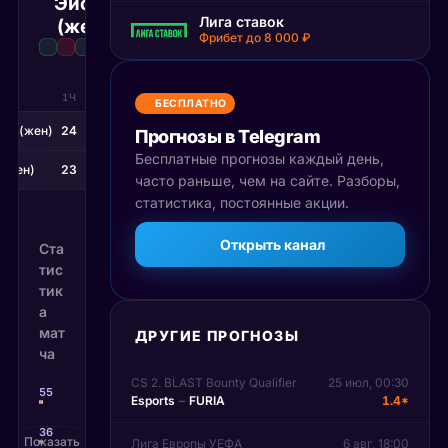
Эйсес
(жен)
Лига ставок
(жен)
Фрибет до 8 000 ₽
1Ч
2Ч
3Ч
4Ч
БЕСПЛАТНО
ес (жен)
24
17
14
13
Прогнозы в Telegram
Бесплатные прогнозы каждый день,
 (жен)
23
19
26
16
часто раньше, чем на сайте. Разборы,
статистика, постоянные акции.
Открыть канал
Ста
тис
тик
а
мат
ДРУГИЕ ПРОГНОЗЫ
ча
CS 2. BLAST Bounty Qualifier
25 июл, 00:30
55
Бросков с игры всего
22
70
Бросков с игры реал-но
40%
30
Бросков с игры
43%
Esports
–
FURIA
1.4*
36
2-х бросков всего
18
47
2-х реализовано
50%
21
2-х
45%
Показать
Лига Европы УЕФА
6 авг, 18:00