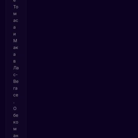
То
м
ас
а
и
М
ак
а
в
Ла
с-
Ве
га
се
.
О
бе
ко
м
ан