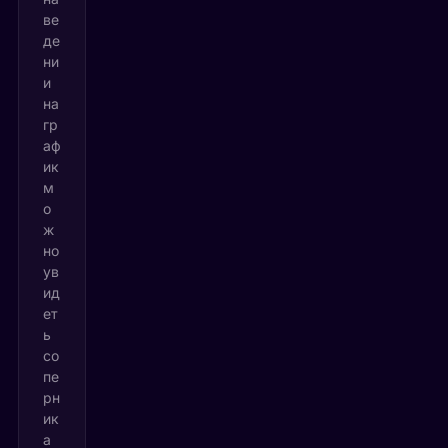
ве
де
ни
и
на
гр
аф
ик
м
о
ж
но
ув
ид
ет
ь
со
пе
рн
ик
а