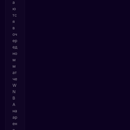
а
ю
тс
я
в
оч
ер
ед
но
м
м
ат
че
W
N
B
A
на
ар
ен
е