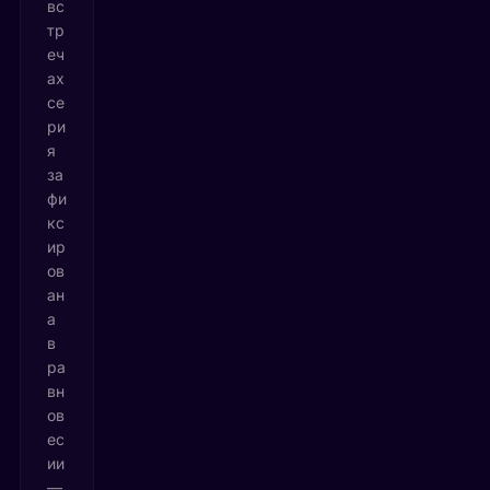
вс
тр
еч
ах
се
ри
я
за
фи
кс
ир
ов
ан
а
в
ра
вн
ов
ес
ии
—