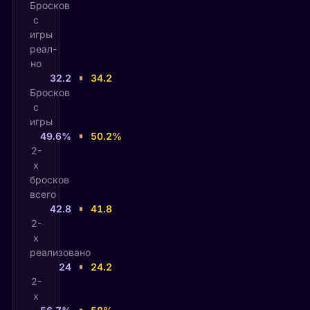
Бросков
с
игры
реал-
но
32.2
34.2
Бросков
с
игры
49.6%
50.2%
2-
х
бросков
всего
42.8
41.8
2-
х
реализовано
24
24.2
2-
х