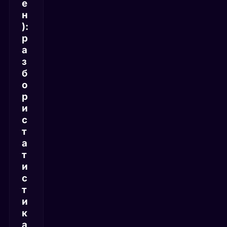
е
н
):
р
а
з
б
о
р
и
с
т
а
т
и
с
т
и
к
а