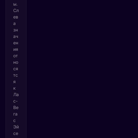
ы.
Сл
ев
а
зн
ач
ен
ия
от
но
ся
тс
я
к
Ла
с-
Ве
га
с
Эй
се