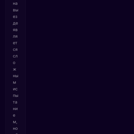
на
вы
ез
де
яв
ля
ет
ся
сл
о
ж
ны
м
ис
пы
та
ни
е
м,
но