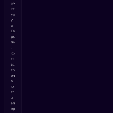
ру
кт
ур
у
в
Ев
ро
пе
,
хо
тя
вс
тр
еч
а
ю
тс
я
вп
ер