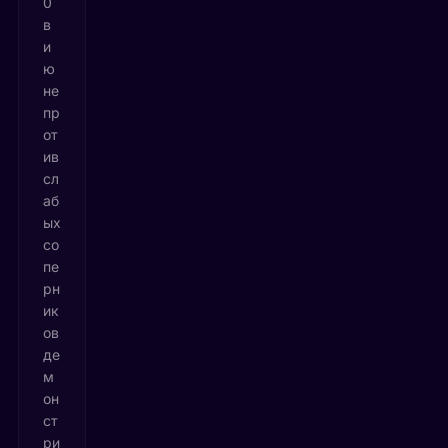
0
в
и
ю
не
пр
от
ив
сл
аб
ых
со
пе
рн
ик
ов
де
м
он
ст
ри