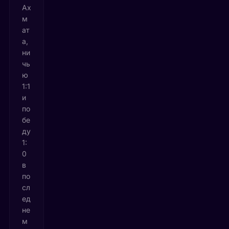
Ах
м
ат
а,
ни
чь
ю
1:1
и
по
бе
ду
1:
0
в
по
сл
ед
не
м