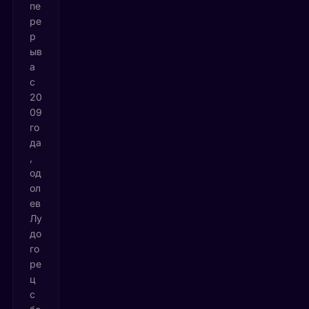
пе
ре
р
ыв
а
с
20
09
го
да
,
од
ол
ев
Лу
до
го
ре
ц
с