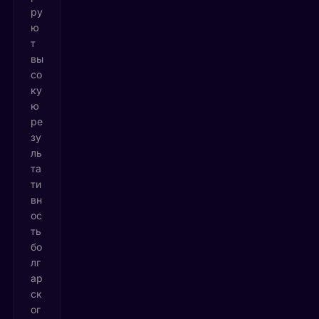
ру
ю
т
вы
со
ку
ю
ре
зу
ль
та
ти
вн
ос
ть
бо
лг
ар
ск
ог