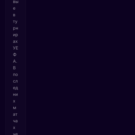
вы
е
в
ту
рн
ир
ах
УЕ
Ф
А.
В
по
сл
ед
ни
х
м
ат
ча
х
че