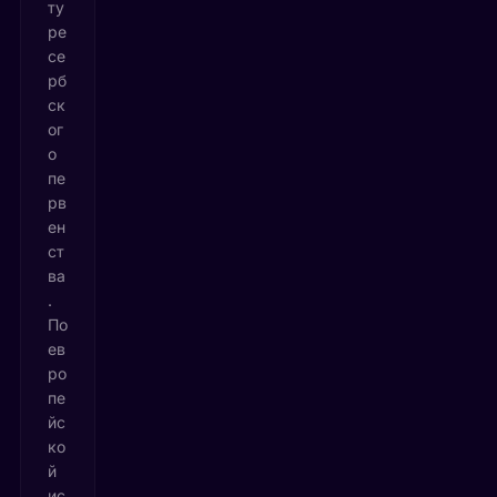
ту
ре
се
рб
ск
ог
о
пе
рв
ен
ст
ва
.
По
ев
ро
пе
йс
ко
й
ис