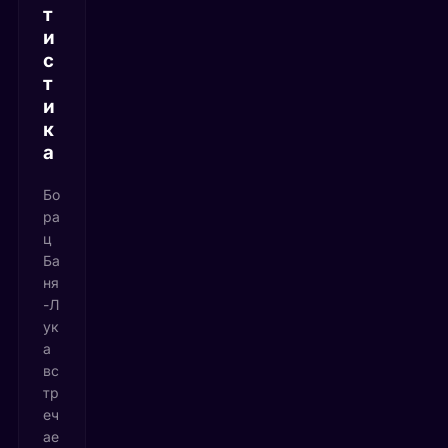
т
и
с
т
и
к
а
Бо
ра
ц
Ба
ня
-Л
ук
а
вс
тр
еч
ае