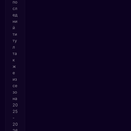
по
сл
ед
ни
й
ти
ту
л
та
к
ж
е
из
се
зо
на
20
25
-
20
26