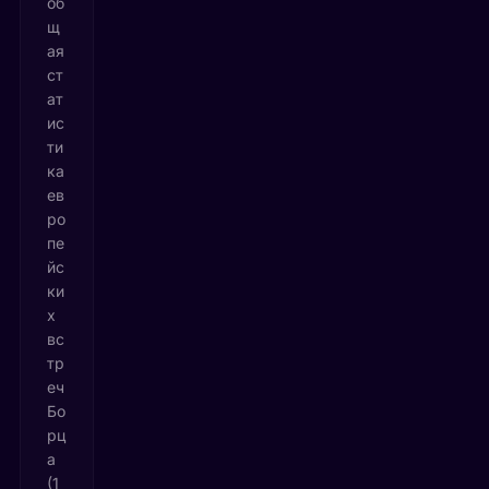
об
щ
ая
ст
ат
ис
ти
ка
ев
ро
пе
йс
ки
х
вс
тр
еч
Бо
рц
а
(1