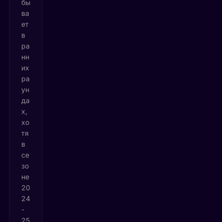
бы
ва
ет
в
ра
нн
их
ра
ун
да
х,
хо
тя
в
се
зо
не
20
24
-
25