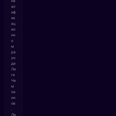
кв
ал
иф
ик
ац
ио
нн
о
м
ра
ун
де
Ли
ги
Че
м
пи
он
ов
.
Ле