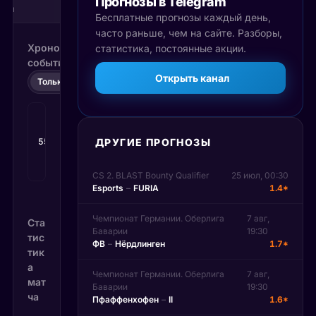
Прогнозы в Telegram
ски
0
1
Бесплатные прогнозы каждый день,
часто раньше, чем на сайте. Разборы,
Хронология
статистика, постоянные акции.
событий
Открыть канал
Только счёт
Все события
Гол
:
Сергиньо
55'
→
0
:
1
ДРУГИЕ ПРОГНОЗЫ
Окофлекс
А.
CS 2. BLAST Bounty Qualifier
25 июл, 00:30
Esports
–
FURIA
1.4*
Чемпионат Германии. Оберлига
7 авг,
Ста
Баварии
19:30
тис
ФВ
–
Нёрдлинген
1.7*
тик
а
Чемпионат Германии. Оберлига
7 авг,
мат
Баварии
19:30
ча
Пфаффенхофен
–
II
1.6*