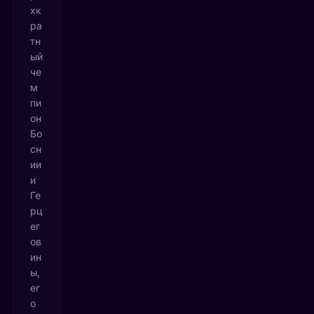
хк
ра
тн
ый
че
м
пи
он
Бо
сн
ии
и
Ге
рц
ег
ов
ин
ы,
ег
о