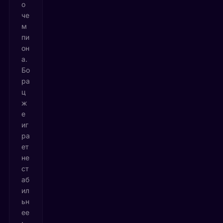
о
че
м
пи
он
а.
Бо
ра
ц
ж
е
иг
ра
ет
не
ст
аб
ил
ьн
ее