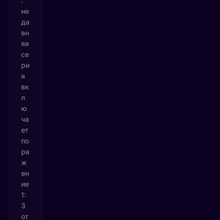
:
не
да
вн
яя
се
ри
я
вк
л
ю
ча
ет
по
ра
ж
ен
ие
1:
3
от