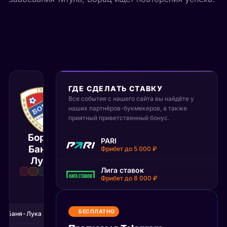
ГДЕ СДЕЛАТЬ СТАВКУ
Все события с нашего сайта вы найдёте у
наших партнёров-букмекеров, а также
7 июля 2026
21:30 МСК
приятный приветственный бонус.
:
1
1
Борац
PARI
Баня-
Левски
Фрибет до 5 000 ₽
Матч завершён
Лука
Лига ставок
Фрибет до 8 000 ₽
1Т
2Т
БЕСПЛАТНО
ац Баня-Лука
1
0