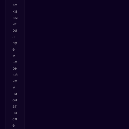
вс
ки
вы
иг
ра
л
пр
е
м
ье
рн
ый
че
м
пи
он
ат
по
сл
е