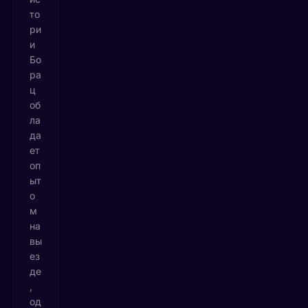
то
ри
и
Бо
ра
ц
об
ла
да
ет
оп
ыт
о
м
на
вы
ез
де
,
од