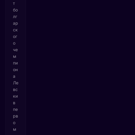
т
бо
лг
ар
ск
ог
о
че
м
пи
он
а
Ле
вс
ки
в
пе
рв
о
м