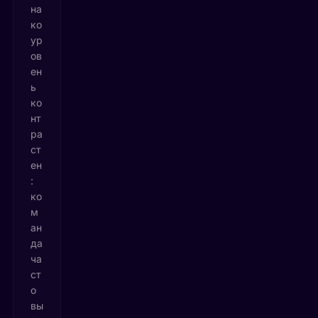
на
ко
ур
ов
ен
ь
ко
нт
ра
ст
ен
:
ко
м
ан
да
ча
ст
о
вы