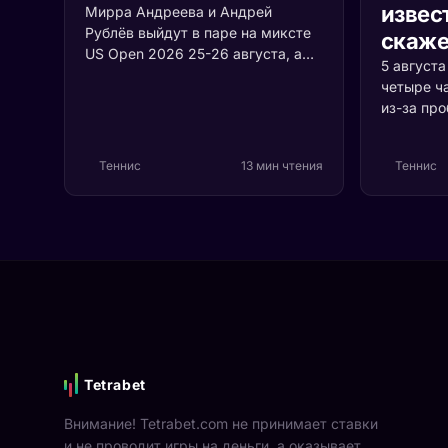
извест
Мирра Андреева и Андрей
Рублёв выйдут в паре на миксте
скаже
US Open 2026 25-26 августа, а
5 август
среди участников турнира
четыре ч
впервые встретятся Джокович и
из-за пр
Соболенко. Разбираем формат,
коленом.
соперников и шансы россиян.
случилос
Теннис
13 мин чтения
Теннис
серьёзно 
первая р
Цинцинна
Tetrabet
Внимание! Tetrabet.com не принимает ставки
и не проводит игры на деньги, а оказывает