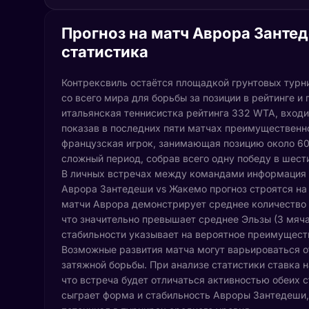
Прогноз на матч Аврора Занте
статистика
Контрексвиль остаётся площадкой грунтовых турн
со всего мира для борьбы за позиции в рейтинге и
итальянская теннисистка рейтинга 332 WTA, входи
показав в последних пяти матчах преимущественн
французская игрок, занимающая позицию около 60
сложный период, собрав всего одну победу в шест
В личных встречах между командами информация о
Аврора Зантедеши vs Жакемо прогноз строятся на
матчи Аврора демонстрирует среднее количество и
что значительно превышает среднее Эльзы (3 мяча
стабильности указывает на вероятное преимущест
Возможные развития матча могут варьироваться от
затяжной борьбы. При анализе статистики ставка н
что встреча будет отличаться активностью обеих
сыграет форма и стабильность Авроры Зантедеши,