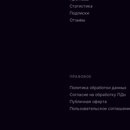
Статистика
Подписки
Отзывы
ПРАВОВОЕ
Политика обработки данных
Согласие на обработку ПДн
Публичная оферта
Пользовательское соглашени