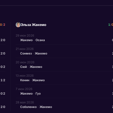
Эльза Жакемо
0
/
2
1
/
29 июн 2026
2:0
Жакемо
—
Осака
21 июн 2026
2:0
Сонмез
—
Жакемо
20 июн 2026
0:2
Сюй
—
Жакемо
13 июн 2026
1:2
Кенин
—
Жакемо
7 июн 2026
0:2
Жакемо
—
Гуо
28 мая 2026
2:0
Соболенко
—
Жакемо