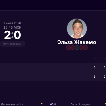
7 июля 2026
15:45 МСК
:
2
0
Эльза Жакемо
Матч завершён
1С
2
6
6
1
2
Двойные ошибки
7
60%
Первой подачи