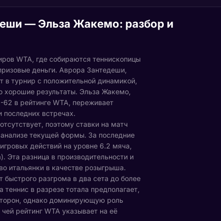
деши — Эльза Жакемо: разбор и
иров WTA, где собираются теннископицы
 призовые деньги. Аврора Зантедеши,
т в турнир с положительной динамикой,
о хорошие результаты. Эльза Жакемо,
-62 в рейтинге WTA, переживает
и последних встречах.
тсутствует, поэтому ставки на матч
 анализе текущей формы. За последние
гровых действий на уровне 6.2 мяча,
). Эта разница в производительности и
во итальянки в качестве розыгрыша.
 быстрого разгрома в два сета до более
а теннис в разрезе тотала предполагает,
 сторон, однако доминирующую роль
 чей рейтинг WTA указывает на её