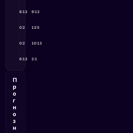
1 июл 2026
3 июл 2026
Clan
8:13
—
Tyloo
3DMAX
9:13
—
9z
9 июн 2026
2 июл 2026
Tyloo
0:2
—
9z
Legacy
13:5
—
Sinners
8 июн 2026
1 июл 2026
Tyloo
0:2
—
9z
9z
10:13
—
EYEBALLERS
7 июн 2026
18 июн 2026
Astralis
6:13
FURIA
—
2:1
Tyloo
—
9z
П
р
о
г
н
о
з
н