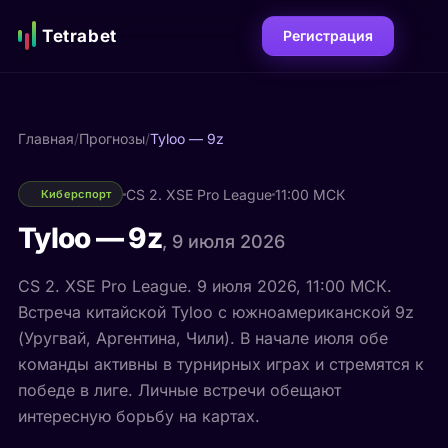
Tetrabet
Регистрация
Главная
/
Прогнозы
/
Tyloo — 9z
CS 2. XSE Pro League
11:00 МСК
Киберспорт
Tyloo — 9z
, 9 июля 2026
CS 2. XSE Pro League. 9 июля 2026, 11:00 МСК.
Встреча китайской Tyloo с южноамериканской 9z
(Уругвай, Аргентина, Чили). В начале июля обе
команды активны в турнирных играх и стремятся к
победе в лиге. Личные встречи обещают
интересную борьбу на картах.