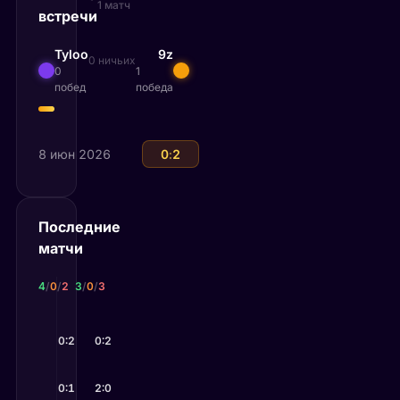
1 матч
встречи
Tyloo
9z
0 ничьих
0
1
побед
победа
8 июн 2026
Tyloo
0
:
2
9z
Последние
матчи
Tyloo
9z
4
/
0
/
2
3
/
0
/
3
3 июл 2026
5 июл 2026
EYEBALLERS
0:2
MIBR
0:2
—
—
9z
Tyloo
2 июл 2026
4 июл 2026
PARIVISION
0:1
Alliance
2:0
—
Tyloo
—
9z