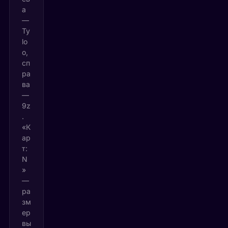
а
—
Ty
lo
o,
сп
ра
ва
—
9z
.
«К
ар
т:
N
»
—
ра
зм
ер
вы