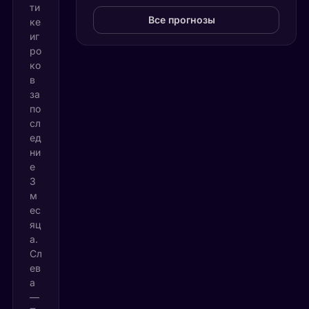
ти
Все прогнозы
ке
иг
ро
ко
в
за
по
сл
ед
ни
е
3
м
ес
яц
а.
Сл
ев
а
—