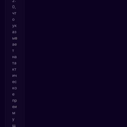
2:
0,
чт
о
ук
аз
ыв
ае
т
на
та
кт
ич
ес
ко
е
пр
еи
м
у
щ