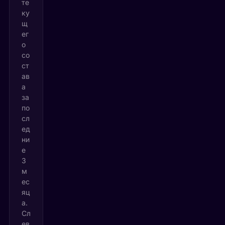
те
ку
щ
ег
о
со
ст
ав
а
за
по
сл
ед
ни
е
3
м
ес
яц
а.
Сл
ев