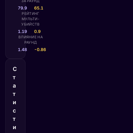
ЗА РАУНД
79.9
65.1
РЕЙТИНГ
МУЛЬТИ-
УБИЙСТВ
1.19
0.9
ВЛИЯНИЕ НА
РАУНД
1.48
-0.86
С
т
а
т
и
с
т
и