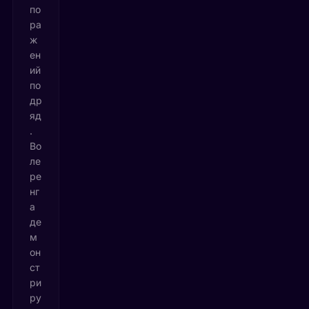
по
ра
ж
ен
ий
по
др
яд
.
Во
ле
ре
нг
а
де
м
он
ст
ри
ру