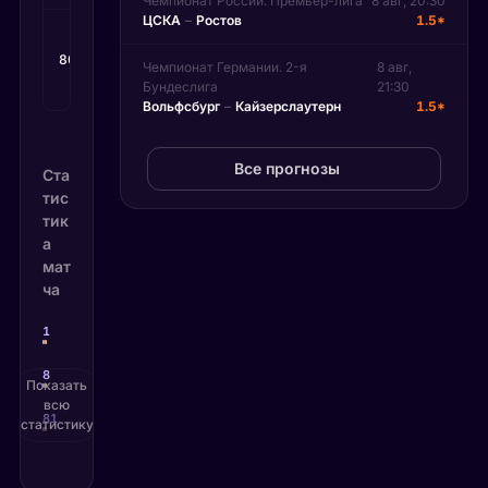
Чемпионат России. Премьер-лига
8 авг, 20:30
ЦСКА
–
Ростов
1.5*
Гол
:
Эдвардссон
80'
4
:
0
Чемпионат Германии. 2-я
8 авг,
Д.
→
Бундеслига
21:30
Найхаммер
Вольфсбург
–
Кайзерслаутерн
1.5*
Все прогнозы
Ста
тис
тик
а
мат
ча
1
Ожидаемые голы (xG)
38%
1
Владение мячом
13
62%
Всего ударов
18
8
Удары в створ
4
3
Голевые моменты
4
1
Угловые
7
Показать
всю
81
Передачи
1
87
Желтые карточки
2
1
Ожидаемые удары в створ (xGOT)
0
статистику