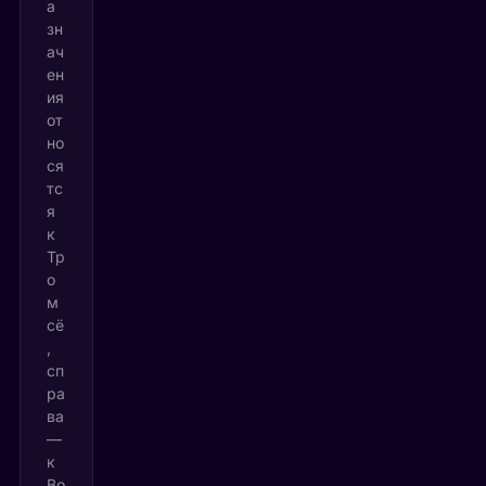
а
зн
ач
ен
ия
от
но
ся
тс
я
к
Тр
о
м
сё
,
сп
ра
ва
—
к
Во