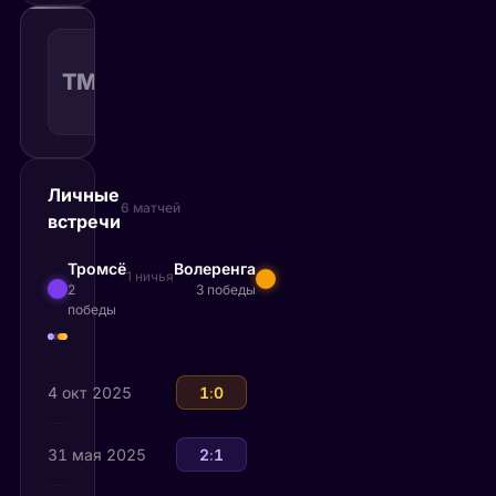
Тотал
меньше
ТМ(3.00)
1.57
Поражение
3.00
КФ
Рекомендуемая
ставка
Личные
6 матчей
встречи
Тромсё
Волеренга
1 ничья
2
3 победы
победы
4 окт 2025
Волеренга
1
:
0
Тромсё
31 мая 2025
Тромсё
2
:
1
Волеренга