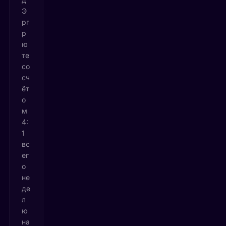
Э
рг
р
ю
те
со
сч
ёт
о
м
4:
1
вс
ег
о
не
де
л
ю
на