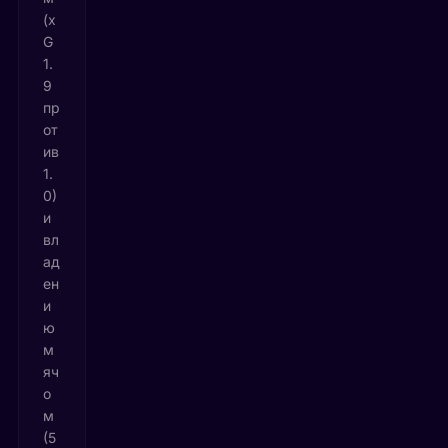
(x
G
1.
9
пр
от
ив
1.
0)
и
вл
ад
ен
и
ю
м
яч
о
м
(5