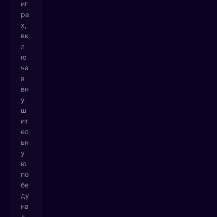
иг
ра
х,
вк
л
ю
ча
я
вн
у
ш
ит
ел
ьн
у
ю
по
бе
ду
на
д