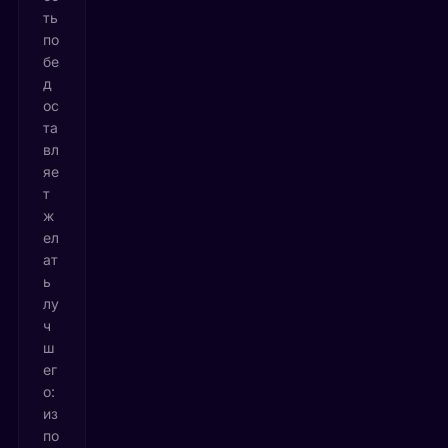
ть
по
бе
д
ос
та
вл
яе
т
ж
ел
ат
ь
лу
ч
ш
ег
о:
из
по