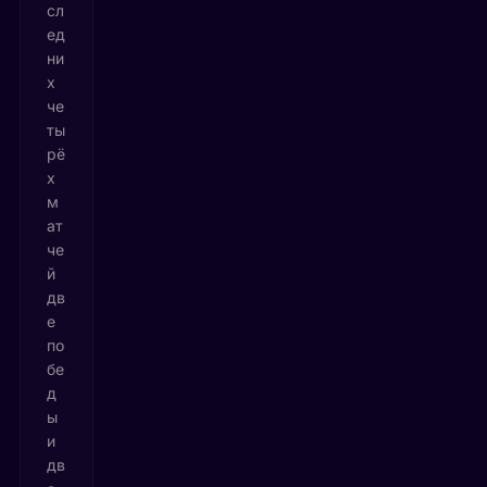
сл
ед
ни
х
че
ты
рё
х
м
ат
че
й
дв
е
по
бе
д
ы
и
дв