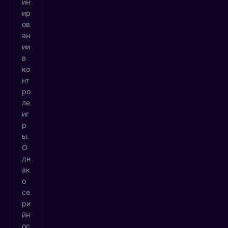
ин
ир
ов
ан
ии
в
ко
нт
ро
ле
иг
р
ы.
О
дн
ак
о
се
ри
йн
ос