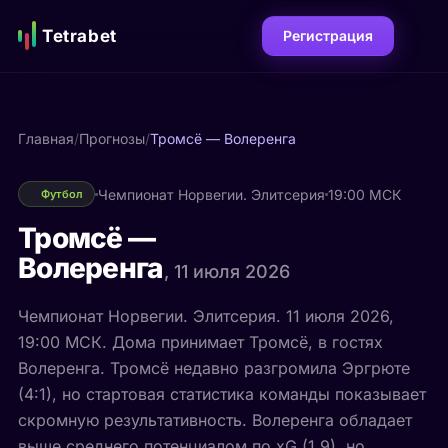
Tetrabet
Регистрация
Главная
/
Прогнозы
/
Тромсё — Волеренга
Чемпионат Норвегии. Элитсерия
19:00 МСК
Футбол
Тромсё —
Волеренга
, 11 июля 2026
Чемпионат Норвегии. Элитсерия. 11 июля 2026,
19:00 МСК. Дома принимает Тромсё, в гостях
Волеренга. Тромсё недавно разгромила Эргрюте
(4:1), но стартовая статистика команды показывает
скромную результативность. Волеренга обладает
выше среднего потенциалом по xG (1.9), но