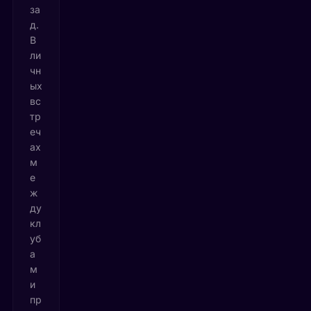
за
д.
В
ли
чн
ых
вс
тр
еч
ах
м
е
ж
ду
кл
уб
а
м
и
пр