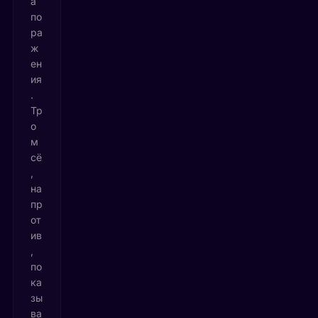
а
по
ра
ж
ен
ия
.
Тр
о
м
сё
,
на
пр
от
ив
,
по
ка
зы
ва