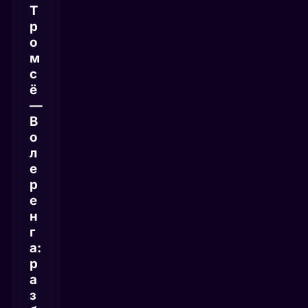
Т
р
о
м
с
ё
—
В
о
л
е
р
е
н
г
а:
р
а
з