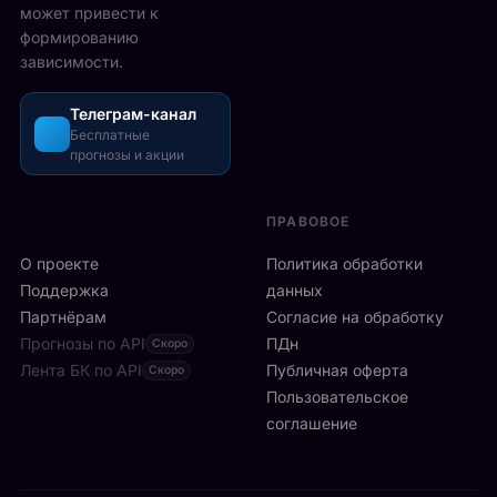
5
может привести к
р
з
-
формированию
е
о
2
зависимости.
ч
ш
6
а
л
а
с
Телеграм-канал
и
в
а
Бесплатные
с
г
прогнозы и акции
в
ь
у
м
б
с
и
ы
т
ПРАВОВОЕ
л
с
а
а
т
О проекте
Политика обработки
,
н
р
а
Поддержка
данных
с
о
с
Партнёрам
Согласие на обработку
к
:
р
Прогнозы по API
ПДн
о
Скоро
6
е
й
Лента БК по API
-
Публичная оферта
Скоро
д
к
я
Пользовательское
и
л
р
соглашение
у
и
а
ч
н
к
а
и
е