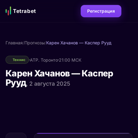
Tetrabet
Регистрация
Главная
/
Прогнозы
/
Карен Хачанов — Каспер Рууд
ATP. Торонто
21:00 МСК
Теннис
Карен Хачанов — Каспер
Рууд
, 2 августа 2025