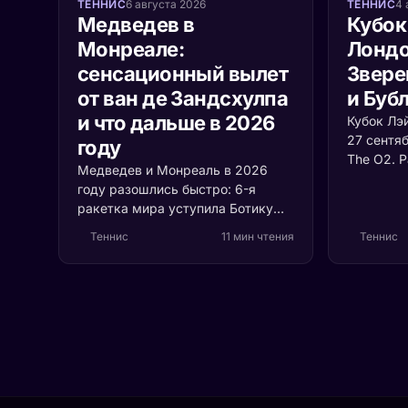
ТЕННИС
6 августа 2026
ТЕННИС
4 
Медведев в
Кубок
Монреале:
Лондо
сенсационный вылет
Звере
от ван де Зандсхулпа
и Буб
и что дальше в 2026
Кубок Лэ
27 сентя
году
The O2. 
Медведев и Монреаль в 2026
сборных 
году разошлись быстро: 6-я
с растуще
ракетка мира уступила Ботику
почему в
ван де Зандсхулпу (70-е место)
судьбу т
Теннис
11 мин чтения
Теннис
со счётом 3:6, 6:7 за 1 час 41
минуту. Разбираем, что
случилось с формой россиянина
и остаётся ли время до US Open.