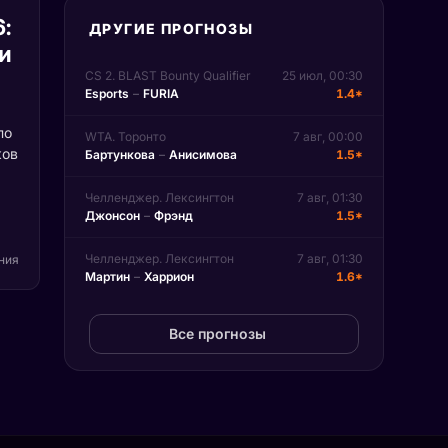
6:
ДРУГИЕ ПРОГНОЗЫ
и
CS 2. BLAST Bounty Qualifier
25 июл, 00:30
Esports
–
FURIA
1.4*
по
WTA. Торонто
7 авг, 00:00
ков
Бартункова
–
Анисимова
1.5*
Челленджер. Лексингтон
7 авг, 01:30
т
Джонсон
–
Фрэнд
1.5*
вые
д
Челленджер. Лексингтон
7 авг, 01:30
ения
Мартин
–
Харрион
1.6*
не
Все прогнозы