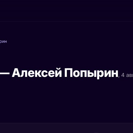
рин
 — Алексей Попырин
, 4 а