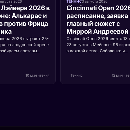
августа 2026
ТЕННИС
3 августа 2026
 Лэйвера 2026 в
Cincinnati Open 202
не: Алькарас и
расписание, заявка 
в против Фрица
главный сюжет с
лика
Миррой Андреевой
йвера 2026 сыграют 25-
Cincinnati Open 2026 идёт с 13 
бря на лондонской арене
23 августа в Мейсоне: 96 игро
Разбираем составы
в каждой сетке, Соболенко и
Европы и Мира, формат
Синнер первыми номерами,
й ценой очка и то,
Алькарас и Швёнтек защищаю
оскресенье решает
титулы. Мирра Андреева впер
рофея.
выходит на американский хар
10 мин чтения
Теннис
12 мин чт
чемпионкой «Ролан Гаррос» и 
теряет здесь ни одного очка.