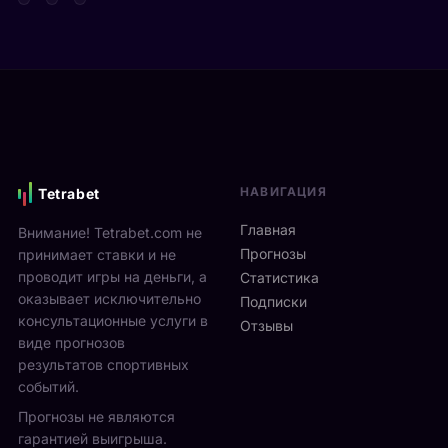
т
д
а
а
е
р
Я
в
е
н
и
н
н
М
а
и
о
м
к
н
и
С
р
к
и
е
с
НАВИГАЦИЯ
Tetrabet
н
а
т
н
л
е
Главная
Внимание! Tetrabet.com не
е
ь
U
Прогнозы
принимает ставки и не
р
в
S
проводит игры на деньги, а
п
Статистика
2
O
оказывает исключительно
р
0
Подписки
p
о
консультационные услуги в
2
Отзывы
e
в
виде прогнозов
6
n
ё
г
результатов спортивных
2
л
о
событий.
0
ч
д
Прогнозы не являются
2
е
у
6
гарантией выигрыша.
т
р