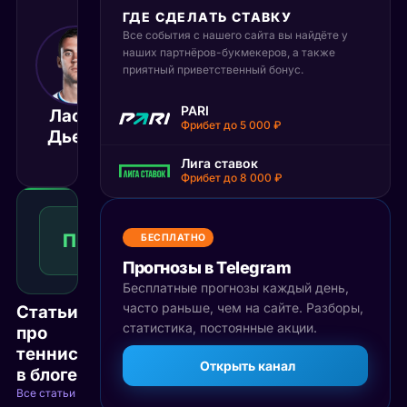
ГДЕ СДЕЛАТЬ СТАВКУ
Все события с нашего сайта вы найдёте у
7 мая 2025
наших партнёров-букмекеров, а также
18:00
приятный приветственный бонус.
МСК
Томас
PARI
Ласло
Мартин
Матч завершён
Фрибет до 5 000 ₽
Дьере
Этчеверри
Лига ставок
Фрибет до 8 000 ₽
Победа
1
П1
1.91
БЕСПЛАТНО
Победа
КФ
Рекомендуемая
Прогнозы в Telegram
ставка
Бесплатные прогнозы каждый день,
часто раньше, чем на сайте. Разборы,
Статьи
статистика, постоянные акции.
про
теннис
Открыть канал
в блоге
Все статьи