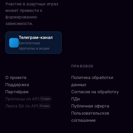
2
Участие в азартных играх
ы
а
5
может привести к
р
з
-
формированию
е
о
2
зависимости.
ч
ш
6
а
л
а
с
Телеграм-канал
и
в
а
Бесплатные
с
г
прогнозы и акции
в
ь
у
м
б
с
и
ы
т
ПРАВОВОЕ
л
с
а
а
т
О проекте
Политика обработки
,
н
р
а
Поддержка
данных
с
о
с
Партнёрам
Согласие на обработку
к
:
р
Прогнозы по API
ПДн
о
Скоро
6
е
й
Лента БК по API
-
Публичная оферта
Скоро
д
к
я
Пользовательское
и
л
р
соглашение
у
и
а
ч
н
к