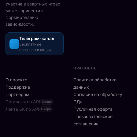
2
Участие в азартных играх
ы
а
5
может привести к
р
з
-
формированию
е
о
2
зависимости.
ч
ш
6
а
л
а
с
Телеграм-канал
и
в
а
Бесплатные
с
г
прогнозы и акции
в
ь
у
м
б
с
и
ы
т
ПРАВОВОЕ
л
с
а
а
т
О проекте
Политика обработки
,
н
р
а
Поддержка
данных
с
о
с
Партнёрам
Согласие на обработку
к
:
р
Прогнозы по API
ПДн
о
Скоро
6
е
й
Лента БК по API
-
Публичная оферта
Скоро
д
к
я
Пользовательское
и
л
р
соглашение
у
и
а
ч
н
к