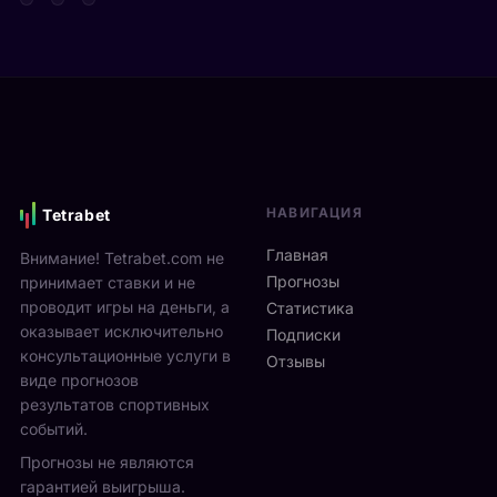
т
д
а
а
е
р
Я
в
е
н
и
н
н
М
а
и
о
м
к
н
и
С
р
к
и
е
с
НАВИГАЦИЯ
Tetrabet
н
а
т
н
л
е
Главная
Внимание! Tetrabet.com не
е
ь
U
Прогнозы
принимает ставки и не
р
в
S
проводит игры на деньги, а
п
Статистика
2
O
оказывает исключительно
р
0
Подписки
p
о
консультационные услуги в
2
Отзывы
e
в
виде прогнозов
6
n
ё
г
результатов спортивных
2
л
о
событий.
0
ч
д
Прогнозы не являются
2
е
у
6
гарантией выигрыша.
т
р