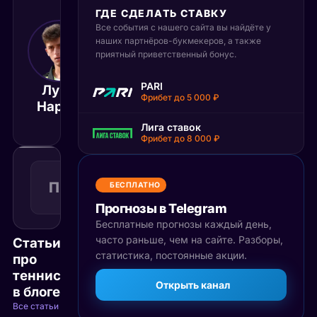
ГДЕ СДЕЛАТЬ СТАВКУ
Все события с нашего сайта вы найдёте у
8 августа 2025
наших партнёров-букмекеров, а также
18:00
приятный приветственный бонус.
МСК
Тиаго
PARI
Лука
Агустин
Матч завершён
Фрибет до 5 000 ₽
Нарди
Тиранте
Лига ставок
Фрибет до 8 000 ₽
Победа
2
П2
1.57
БЕСПЛАТНО
Поражение
КФ
Рекомендуемая
Прогнозы в Telegram
ставка
Бесплатные прогнозы каждый день,
часто раньше, чем на сайте. Разборы,
Статьи
статистика, постоянные акции.
про
теннис
Открыть канал
в блоге
Все статьи