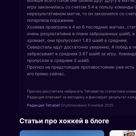
Больше всего голов они забили друг другу в матче
игра закончилась со счетом 5:4 в пользу команды 
нерезультативном матче, то он закончился со счет
потерпела поражение.
Хозяева проиграли в 4 из 6 последних матчах, ста
очень результативна в плане заброшенных шайб, в 
хромает, они пропускают 1.83 шайб в среднем.
Северсталь идут достаточно уверенно, 4 побед в 
забрасывает в среднем 3.67 шайб за игру. Команд
пропуская в среднем 3 шайб.
Прогноз на предстоящее противостояние уже есть
его прямо сейчас.
Прогноз рассчитала нейросеть Tetrabet по статистике кома
Редакция отвечает за методику и фиксирует результат кажд
Редакция Tetrabet
·
Опубликовано
9 ноября 2025
Статьи про хоккей в блоге