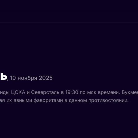
ь
, 10 ноября 2025
манды ЦСКА и Северсталь в 19:30 по мск времени. Букм
тая их явными фаворитами в данном противостоянии.