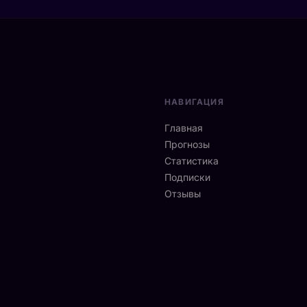
выросло до рекордных 1344.
Разбираем пять матчей дня
открытия по МСК, главные дат
чемпионата и то, как две лишн
игры двигают тоталы.
НАВИГАЦИЯ
Главная
Прогнозы
Статистика
Подписки
Отзывы