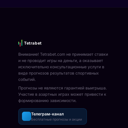
перед стартом сезона.
Tetrabet
Внимание! Tetrabet.com не принимает ставки
и не проводит игры на деньги, а оказывает
исключительно консультационные услуги в
виде прогнозов результатов спортивных
событий.
Прогнозы не являются гарантией выигрыша.
Участие в азартных играх может привести к
формированию зависимости.
Телеграм-канал
Бесплатные прогнозы и акции