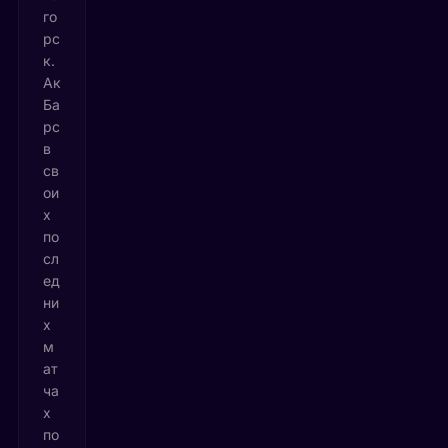
го
рс
к.
Ак
Ба
рс
в
св
ои
х
по
сл
ед
ни
х
м
ат
ча
х
по