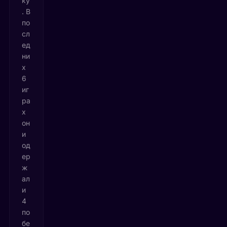
ку
. В
по
сл
ед
ни
х
6
иг
ра
х
он
и
од
ер
ж
ал
и
4
по
бе