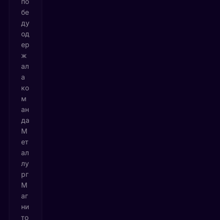
по
бе
ду
од
ер
ж
ал
а
ко
м
ан
да
М
ет
ал
лу
рг
М
аг
ни
то