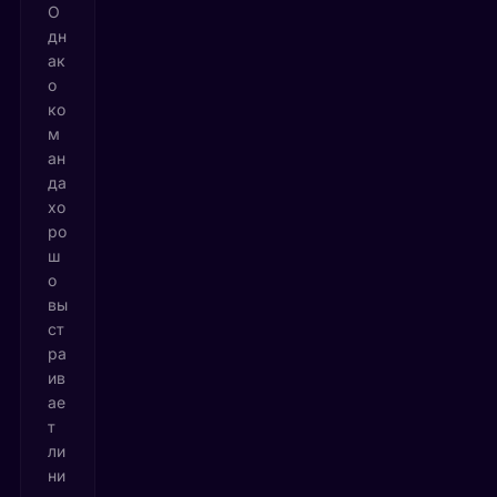
О
дн
ак
о
ко
м
ан
да
хо
ро
ш
о
вы
ст
ра
ив
ае
т
ли
ни