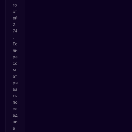
го
ст
ей
2.
74
.
Ес
ли
ра
сс
м
ат
ри
ва
ть
по
сл
ед
ни
е