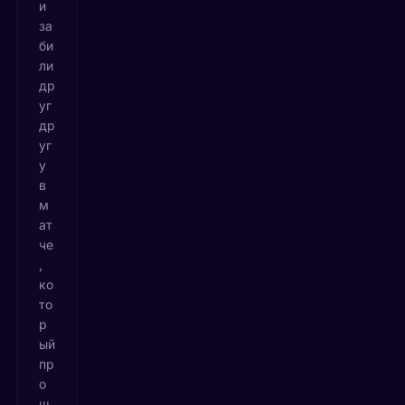
и
за
би
ли
др
уг
др
уг
у
в
м
ат
че
,
ко
то
р
ый
пр
о
ш