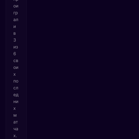
ои
гр
ал
и
в
3
из
6
св
ои
х
по
сл
ед
ни
х
м
ат
ча
х.