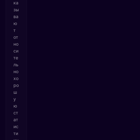
ка
зы
ва
ю
т
от
но
си
те
ль
но
хо
ро
ш
у
ю
ст
ат
ис
ти