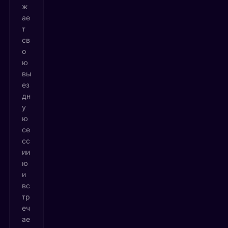
ж
ае
т
св
о
ю
вы
ез
дн
у
ю
се
сс
ии
ю
и
вс
тр
еч
ае