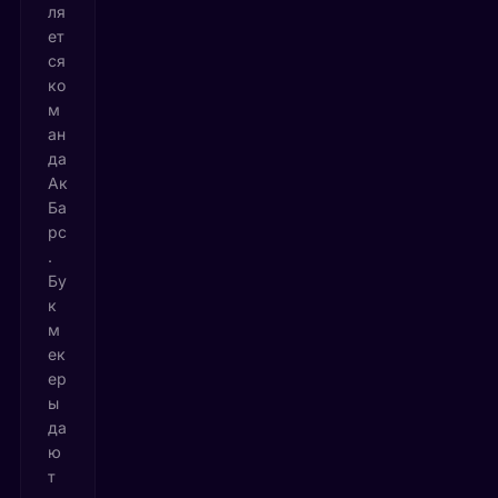
ля
ет
ся
ко
м
ан
да
Ак
Ба
рс
.
Бу
к
м
ек
ер
ы
да
ю
т