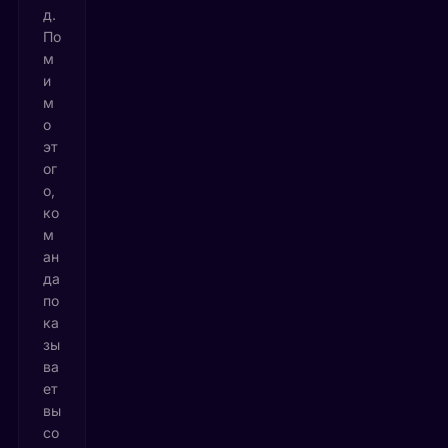
д.
По
м
и
м
о
эт
ог
о,
ко
м
ан
да
по
ка
зы
ва
ет
вы
со