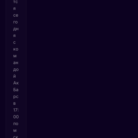
тс
я
се
го
дн
я
с
ко
м
ан
до
й
Ак
Ба
рс
в
17:
00
по
м
ск