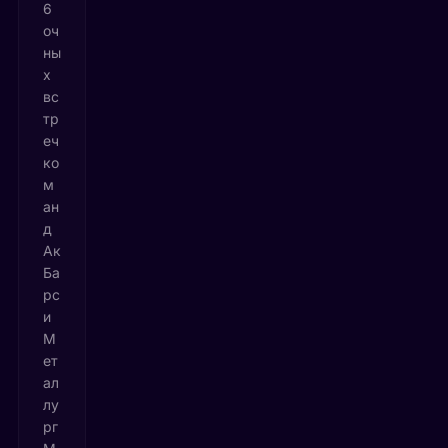
6
оч
ны
х
вс
тр
еч
ко
м
ан
д
Ак
Ба
рс
и
М
ет
ал
лу
рг