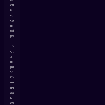
ел
6-
го
се
нт
яб
ря
.
То
гд
а
иг
ра
за
ко
нч
ил
ас
ь
со