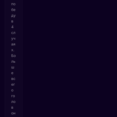
по
бе
ду
в
4
сл
уч
ая
х.
Бо
ль
ш
е
вс
ег
о
го
ло
в
он