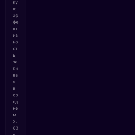
ку
ю
эф
фе
кт
ив
но
ст
ь,
за
би
ва
я
в
ср
ед
не
м
2.
83
ш