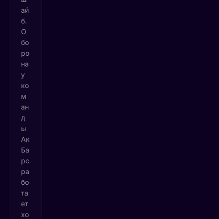
ай
б.
О
бо
ро
на
у
ко
м
ан
д
ы
Ак
Ба
рс
ра
бо
та
ет
хо