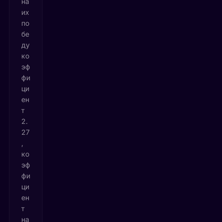
на
их
по
бе
ду
ко
эф
фи
ци
ен
т
2.
27
,
ко
эф
фи
ци
ен
т
на