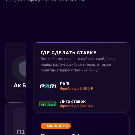
ГДЕ СДЕЛАТЬ СТАВКУ
Все события с нашего сайта вы найдёте у
14 сентября 2025
17:00
наших партнёров-букмекеров, а также
приятный приветственный бонус.
МСК
Металлург
PARI
Ак Барс
Матч завершён
Магнитогор
Фрибет до 5 000 ₽
Лига ставок
Фрибет до 8 000 ₽
Победа
1
с
БЕСПЛАТНО
учетом
П1 с ОТ
1.75
Поражение
КФ