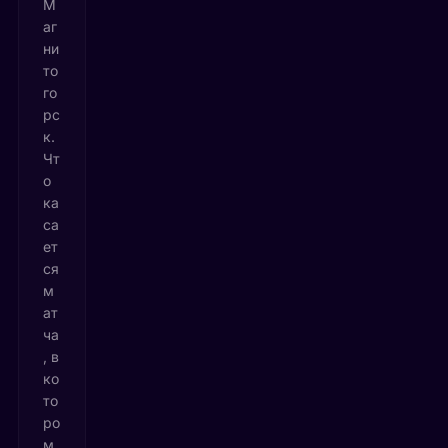
М
аг
ни
то
го
рс
к.
Чт
о
ка
са
ет
ся
м
ат
ча
, в
ко
то
ро
м