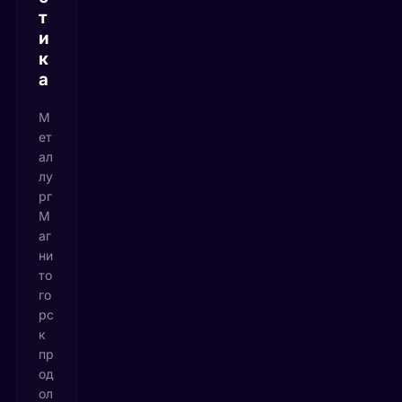
т
и
к
а
М
ет
ал
лу
рг
М
аг
ни
то
го
рс
к
пр
од
ол