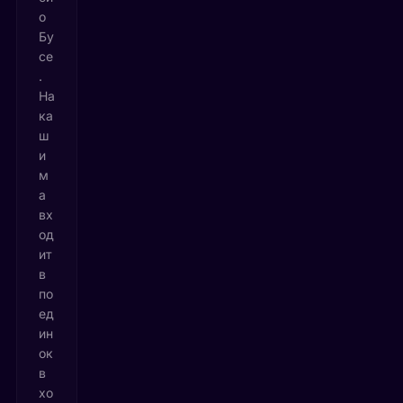
о
Бу
се
.
На
ка
ш
и
м
а
вх
од
ит
в
по
ед
ин
ок
в
хо