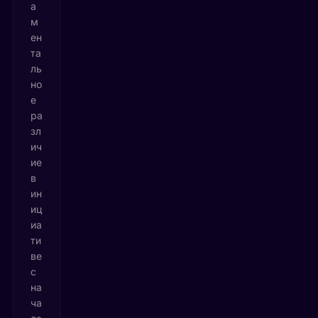
а
м
ен
та
ль
но
е
ра
зл
ич
ие
в
ин
иц
иа
ти
ве
с
на
ча