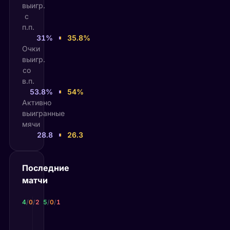
выигр.
с
п.п.
31%
35.8%
Очки
выигр.
со
в.п.
53.8%
54%
Активно
выигранные
мячи
28.8
26.3
Последние
матчи
Брэндон Накашима
Игнасио Бусе
4
/
0
/
2
5
/
0
/
1
16 июн 2026
16 июн 2026