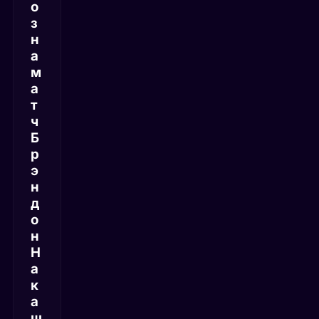
о
з
н
а
м
а
т
ч
Б
р
э
н
д
о
н
Н
а
к
а
ш