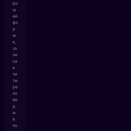
ро
ш
ей
фо
р
м
е,
за
пи
са
в
че
ты
ре
по
бе
д
ы
в
по