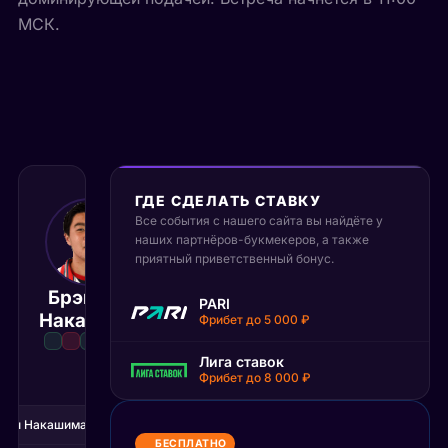
МСК.
ГДЕ СДЕЛАТЬ СТАВКУ
Все события с нашего сайта вы найдёте у
17 июня 2026
наших партнёров-букмекеров, а также
11:00 МСК
:
2
0
приятный приветственный бонус.
Брэндон
Игнасио
PARI
Матч завершён
Накашима
Бусе
Фрибет до 5 000 ₽
Лига ставок
Фрибет до 8 000 ₽
1С
2С
дон Накашима
6
6
БЕСПЛАТНО