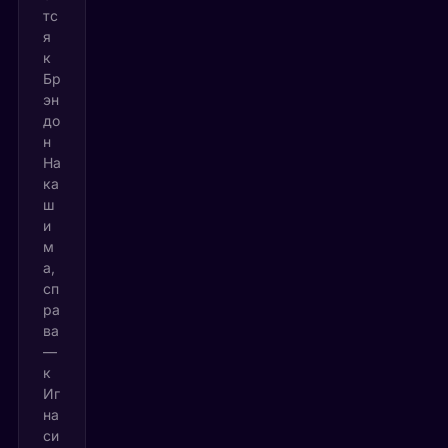
тс
я
к
Бр
эн
до
н
На
ка
ш
и
м
а,
сп
ра
ва
—
к
Иг
на
си