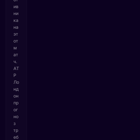
ив
ни
ка
на
эт
от
м
ат
ч.
AT
P
Ло
нд
он
пр
ог
но
з
тр
еб