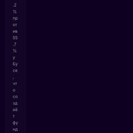
.2
%
пр
от
ив
55
.7
%
у
Бу
се
,
чт
о
со
зд
аё
т
фу
нд