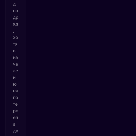
д
по
др
яд
,
хо
тя
в
на
ча
ле
и
ю
ня
по
те
рп
ел
а
дв