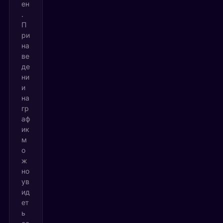
ен
.
П
ри
на
ве
де
ни
и
на
гр
аф
ик
м
о
ж
но
ув
ид
ет
ь