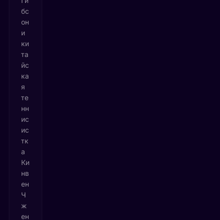
Ги
бс
он
и
ки
та
йс
ка
я
те
нн
ис
ис
тк
а
Ки
нв
ен
Ч
ж
ен