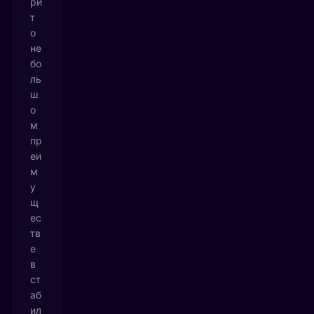
ри
т
о
не
бо
ль
ш
о
м
пр
еи
м
у
щ
ес
тв
е
в
ст
аб
ил