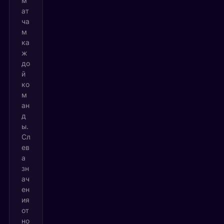
м
ат
ча
м
ка
ж
до
й
ко
м
ан
д
ы.
Сл
ев
а
зн
ач
ен
ия
от
но