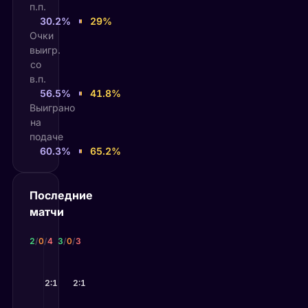
п.п.
30.2%
29%
Очки
выигр.
со
в.п.
56.5%
41.8%
Выиграно
на
подаче
60.3%
65.2%
Последние
матчи
Талия Гибсон
Кинвен Чжен
2
/
0
/
4
3
/
0
/
3
15 июн 2026
15 июн 2026
Гибсон
2:1
—
Чжэн
2:1
Джонс
—
Саккари
7 июн 2026
8 июн 2026