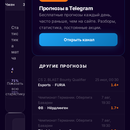
вен Чжен
3
6
Прогнозы в Telegram
Бесплатные прогнозы каждый день,
часто раньше, чем на сайте. Разборы,
Ста
статистика, постоянные акции.
тис
Открыть канал
тик
а
мат
ча
ДРУГИЕ ПРОГНОЗЫ
4
Подачи навылет
5
13
Двойные ошибки
72%
6
Первой подачи
48%
CS 2. BLAST Bounty Qualifier
25 июл, 00:30
71%
Очки выигр. на п.п.
55%
74%
Очки выигр. на в.п.
0%
51%
Спасенные брейкпоинты
0%
Показать
Esports
–
FURIA
1.4*
всю
29%
Очки выигр. с п.п.
49%
32%
Очки выигр. со в.п.
0%
45%
Реализованные брейкпойнты
0%
статистику
Чемпионат Германии. Оберлига
7 авг,
Баварии
19:30
ФВ
–
Нёрдлинген
1.7*
Чемпионат Германии. Оберлига
7 авг,
Фора
Баварии
19:30
2