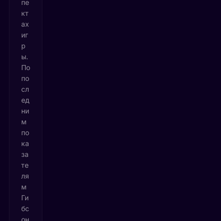
пе
кт
ах
иг
р
ы.
По
по
сл
ед
ни
м
по
ка
за
те
ля
м
Ги
бс
он