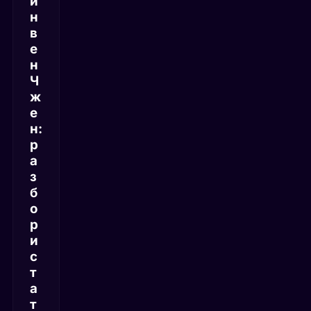
и
н
в
е
н
Ч
ж
е
н:
р
а
з
б
о
р
и
с
т
а
т