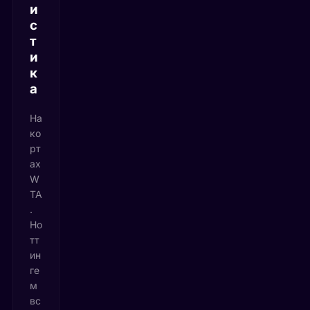
и
с
т
и
к
а
На
ко
рт
ах
W
TA
.
Но
тт
ин
ге
м
вс