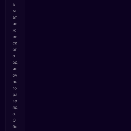
в
м
ат
че
ж
ен
ск
ог
о
од
ин
оч
но
го
ра
зр
яд
а.
О
бе