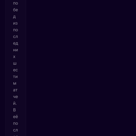
по
бе
д
из
по
сл
ед
ни
х
ш
ес
ти
м
ат
че
й.
В
её
по
сл