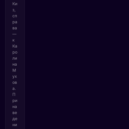
Ки
з,
сп
ра
ва
—
к
Ка
ро
ли
на
М
ух
ов
а.
П
ри
на
ве
де
ни