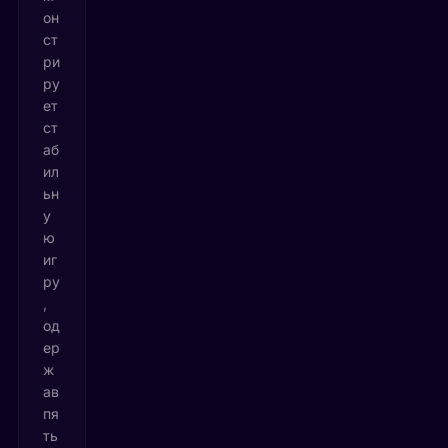
он
ст
ри
ру
ет
ст
аб
ил
ьн
у
ю
иг
ру
,
од
ер
ж
ав
пя
ть