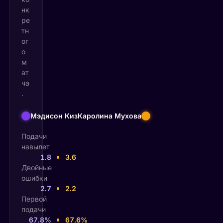
нк
ре
тн
ог
о
м
ат
ча
.
Мэдисон Киз
Каролина Мухова
Подачи
навылет
1.8
3.6
Двойные
ошибки
2.7
2.2
Первой
подачи
67.8%
67.6%