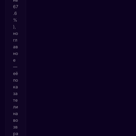
67
.6
%
),
но
гл
ав
но
е
—
её
по
ка
за
те
ли
на
во
зв
ра