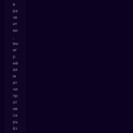
в
ра
зв
ит
ии
,
вы
иг
р
ыв
ая
м
ат
чи
пр
от
ив
се
рь
ёз