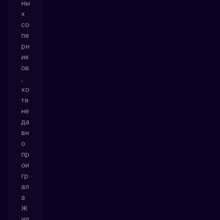
ны
х
со
пе
рн
ик
ов
,
хо
тя
не
да
вн
о
пр
ои
гр
ал
а
Ж
ил