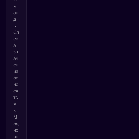
м
ан
д
ы.
Сл
ев
а
зн
ач
ен
ия
от
но
ся
тс
я
к
М
эд
ис
он