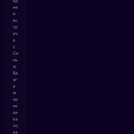
ед
не
й
вс
тр
еч
е
с
Си
нь
ю
Ва
нг
а
м
ер
ик
ан
ка
по
ка