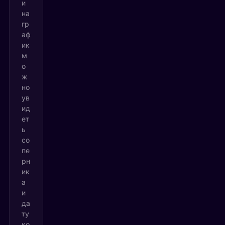
и
на
гр
аф
ик
м
о
ж
но
ув
ид
ет
ь
со
пе
рн
ик
а
и
да
ту
ко