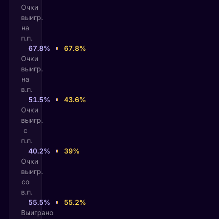
Очки
выигр.
на
п.п.
67.8%
67.8%
Очки
выигр.
на
в.п.
51.5%
43.6%
Очки
выигр.
с
п.п.
40.2%
39%
Очки
выигр.
со
в.п.
55.5%
55.2%
Выиграно