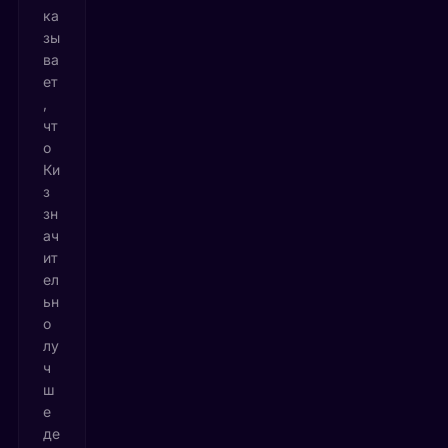
ка
зы
ва
ет
,
чт
о
Ки
з
зн
ач
ит
ел
ьн
о
лу
ч
ш
е
де