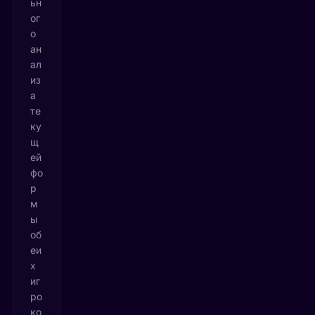
ьн
ог
о
ан
ал
из
а
те
ку
щ
ей
фо
р
м
ы
об
еи
х
иг
ро
ко