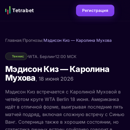
Tetrabet
Регистрация
Главная
/
Прогнозы
/
Мэдисон Киз — Каролина Мухова
WTA. Берлин
12:00 МСК
Теннис
Мэдисон Киз — Каролина
Мухова
, 18 июня 2026
Мэдисон Киз встречается с Каролиной Муховой в
четвёртом круге WTA Berlin 18 июня. Американка
идёт в отличной форме, выигрывая последние пять
матчей подряд, включая сложную встречу с Синью
Ванг. Соперница также в хорошем состоянии, но
статистика личных встреч отчётливо говорит в