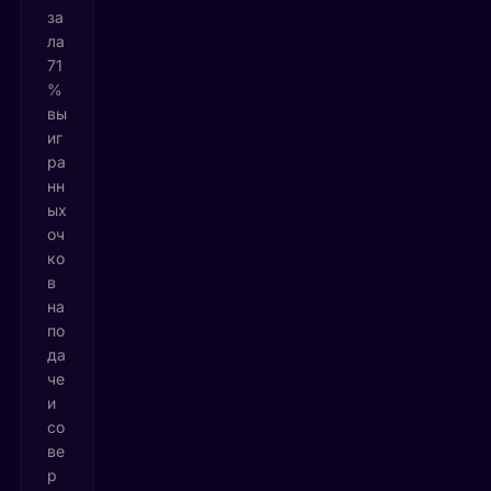
за
ла
71
%
вы
иг
ра
нн
ых
оч
ко
в
на
по
да
че
и
со
ве
р