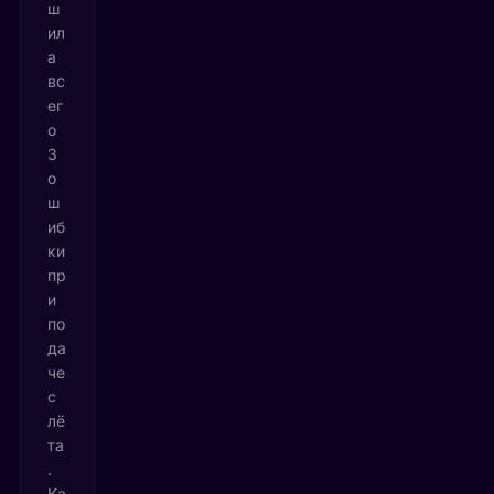
ш
ил
а
вс
ег
о
3
о
ш
иб
ки
пр
и
по
да
че
с
лё
та
.
Ка