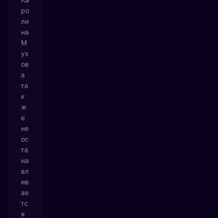
ро
ли
на
М
ух
ов
а
та
к
ж
е
не
ос
та
на
вл
ив
ае
тс
я