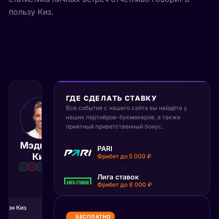
пользу Киз.
ГДЕ СДЕЛАТЬ СТАВКУ
Все события с нашего сайта вы найдёте у
18 июня 2026
наших партнёров-букмекеров, а также
12:00 МСК
:
2
0
приятный приветственный бонус.
Мэдисон
Каролина
PARI
Матч завершён
Киз
Мухова
Фрибет до 5 000 ₽
Лига ставок
Фрибет до 8 000 ₽
1С
2С
исон Киз
6
7
БЕСПЛАТНО