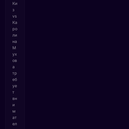
Ки
з
vs
Ка
ро
ли
на
М
ух
ов
а
тр
еб
уе
т
вн
и
м
ат
ел