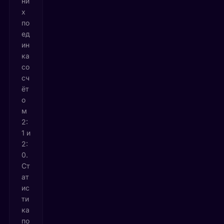
ни
х
по
ед
ин
ка
со
сч
ёт
о
м
2:
1 и
2:
0.
Ст
ат
ис
ти
ка
по