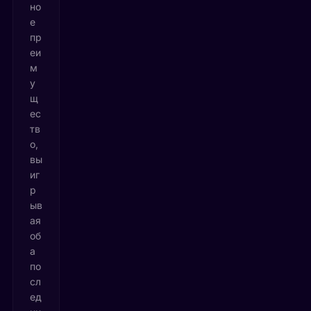
но
е
пр
еи
м
у
щ
ес
тв
о,
вы
иг
р
ыв
ая
об
а
по
сл
ед