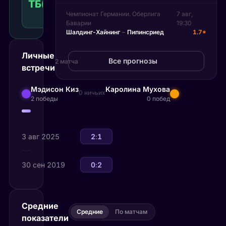
ТБ(21.50)
1.70
Победа
21.50
КФ
Чемпионат Германии. Оберлига
7 авг,
Рекомендуемая
Баварии
19:30
ставка
Шалдинг-Хайнинг
–
Пипинсриед
1.7*
Личные
Все прогнозы
2 матча
встречи
Мэдисон Киз
Каролина Мухова
0 ничьих
2 победы
0 побед
3 авг 2025
Мэдисон Киз
2
:
1
Каролина Мухова
30 сен 2019
Каролина Мухова
0
:
2
Мэдисон Киз
Средние
Средние
По матчам
показатели