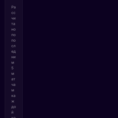
Ра
сс
чи
та
но
по
по
сл
ед
ни
м
5
м
ат
ча
м
ка
ж
до
й
ко