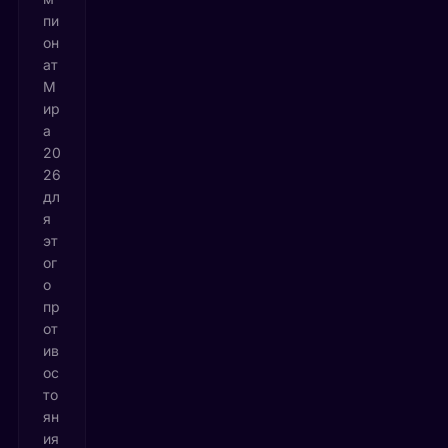
пи
он
ат
М
ир
а
20
26
дл
я
эт
ог
о
пр
от
ив
ос
то
ян
ия