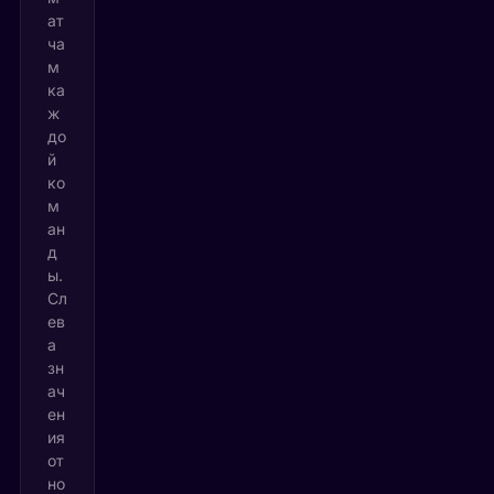
ат
ча
м
ка
ж
до
й
ко
м
ан
д
ы.
Сл
ев
а
зн
ач
ен
ия
от
но