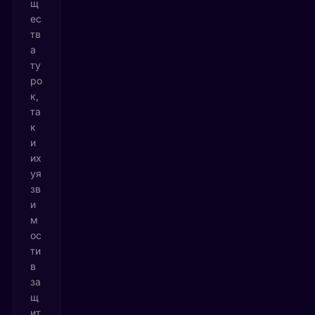
щ
ес
тв
а
ту
ро
к,
та
к
и
их
уя
зв
и
м
ос
ти
в
за
щ
ит