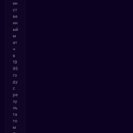
ин
ст
ве
нн
ый
м
ат
ч
в
19
95
го
ду
с
ре
зу
ль
та
то
м