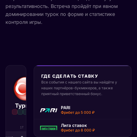
результативность. Встреча пройдёт при явном
доминировании турок по форме и статистике
контроля игры.
ГДЕ СДЕЛАТЬ СТАВКУ
20 июня 2026
Все события с нашего сайта вы найдёте у
06:00 МСК
наших партнёров-букмекеров, а также
:
0
1
приятный приветственный бонус.
Турция
Парагвай
PARI
Матч завершён
Фрибет до 5 000 ₽
Лига ставок
1Т
2Т
Фрибет до 8 000 ₽