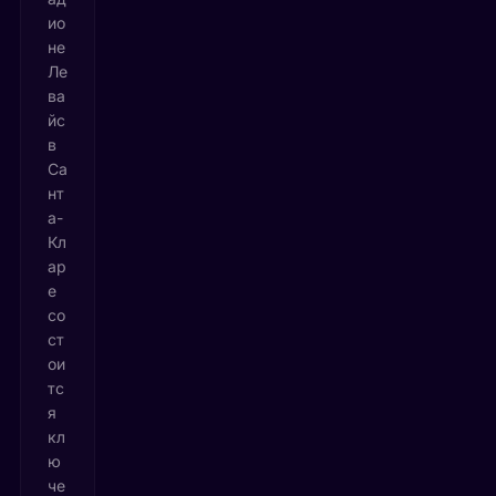
ио
не
Ле
ва
йс
в
Са
нт
а-
Кл
ар
е
со
ст
ои
тс
я
кл
ю
че