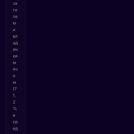
за
те
ля
м
и
вл
ад
ен
ия
м
яч
о
м
(7
1.
2
%
в
ср
ед