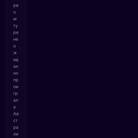
рв
о
м
ту
ре
не
о
ж
ид
ан
но
пр
ои
гр
ал
а
Ав
ст
ра
ли