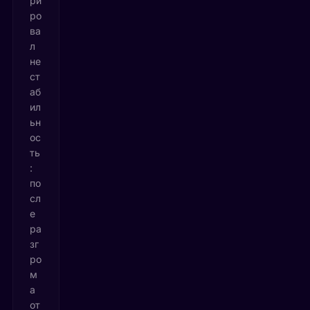
ри
ро
ва
л
не
ст
аб
ил
ьн
ос
ть
:
по
сл
е
ра
зг
ро
м
а
от