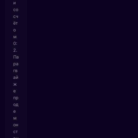
и
со
сч
ёт
о
м
0:
2.
Па
ра
гв
ай
ж
е
пр
од
е
м
он
ст