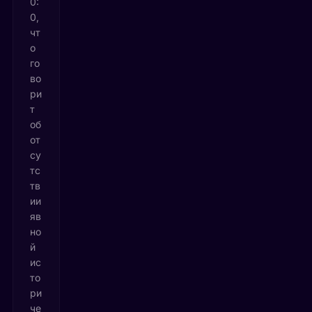
0:
0,
чт
о
го
во
ри
т
об
от
су
тс
тв
ии
яв
но
й
ис
то
ри
че