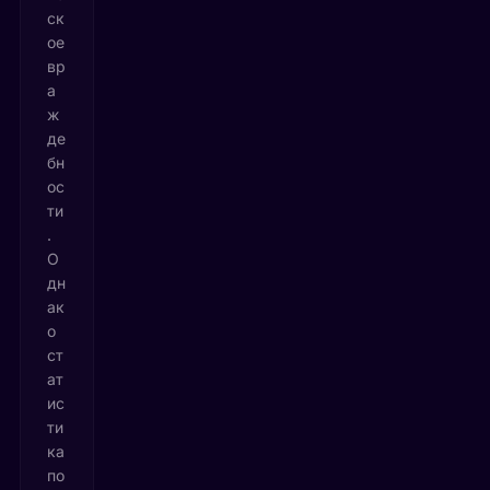
ск
ое
вр
а
ж
де
бн
ос
ти
.
О
дн
ак
о
ст
ат
ис
ти
ка
по