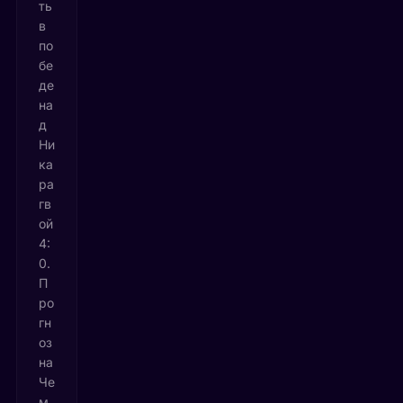
ть
в
по
бе
де
на
д
Ни
ка
ра
гв
ой
4:
0.
П
ро
гн
оз
на
Че
м