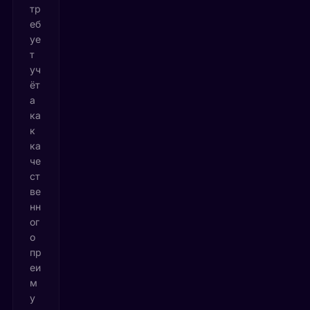
тр
еб
уе
т
уч
ёт
а
ка
к
ка
че
ст
ве
нн
ог
о
пр
еи
м
у