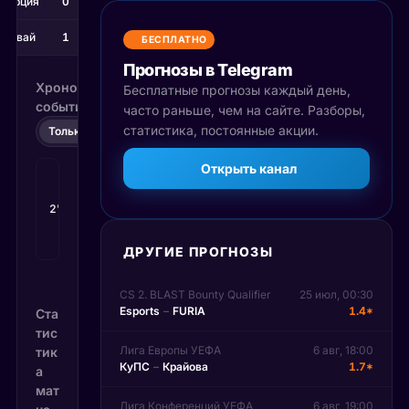
Турция
0
0
рагвай
1
0
БЕСПЛАТНО
Прогнозы в Telegram
Хронология
Бесплатные прогнозы каждый день,
событий
часто раньше, чем на сайте. Разборы,
статистика, постоянные акции.
Только счёт
Все события
Открыть канал
Гол
:
Сесар
2'
Энсисо
0
:
1
→
Галарса
ДРУГИЕ ПРОГНОЗЫ
CS 2. BLAST Bounty Qualifier
25 июл, 00:30
Esports
–
FURIA
1.4*
Ста
тис
Лига Европы УЕФА
6 авг, 18:00
тик
КуПС
–
Крайова
1.7*
а
мат
Лига Конференций УЕФА
6 авг, 19:00