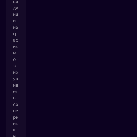
ве
де
ни
и
на
гр
аф
ик
м
о
ж
но
ув
ид
ет
ь
со
пе
рн
ик
а
и