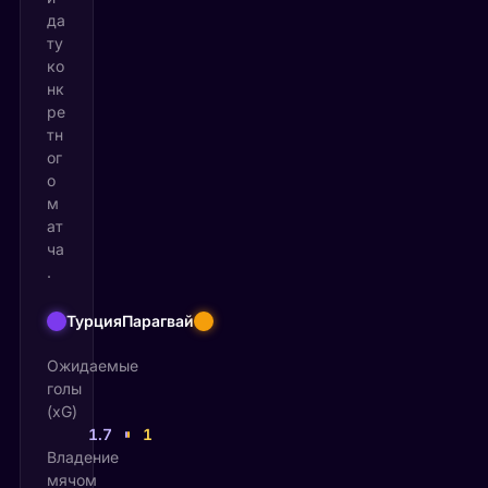
да
ту
ко
нк
ре
тн
ог
о
м
ат
ча
.
Турция
Парагвай
Ожидаемые
голы
(xG)
1.7
1
Владение
мячом