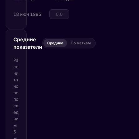
18 июн 1995
Парагвай
0
:
0
Турция
Средние
Средние
По матчам
показатели
Ра
сс
чи
та
но
по
по
сл
ед
ни
м
5
м