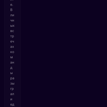
е.
В
ли
чн
ых
вс
тр
еч
ах
ко
м
ан
д
ы
ра
зы
гр
ал
и
ед