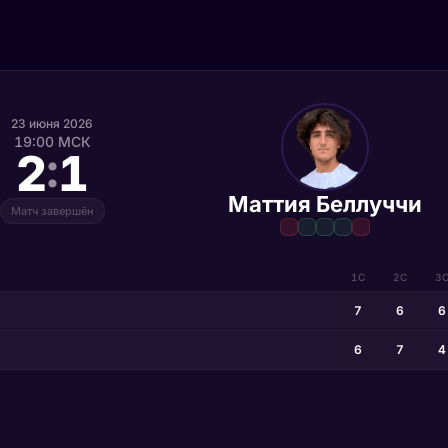
23 июня 2026
19:00 МСК
:
2
1
Маттия Беллуччи
Матч завершён
1С
2С
3
7
6
6
6
7
4