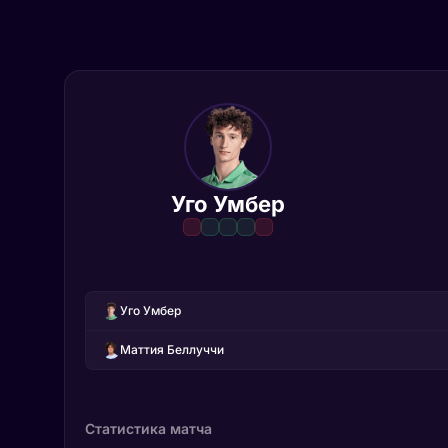
Уго Умбер
Уго Умбер
Маттия Беллуччи
Статистика матча