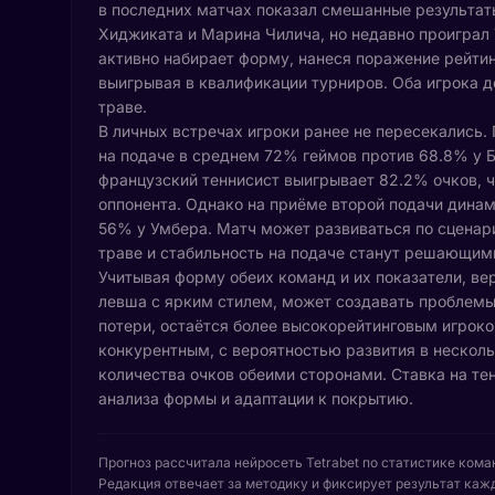
в последних матчах показал смешанные результаты
Хиджиката и Марина Чилича, но недавно проиграл
активно набирает форму, нанеся поражение рейти
выигрывая в квалификации турниров. Оба игрока 
траве.
В личных встречах игроки ранее не пересекались.
на подаче в среднем 72% геймов против 68.8% у 
французский теннисист выигрывает 82.2% очков, ч
оппонента. Однако на приёме второй подачи динам
56% у Умбера. Матч может развиваться по сцена
траве и стабильность на подаче станут решающим
Учитывая форму обеих команд и их показатели, ве
левша с ярким стилем, может создавать проблемы
потери, остаётся более высокорейтинговым игрок
конкурентным, с вероятностью развития в несколь
количества очков обеими сторонами. Ставка на те
анализа формы и адаптации к покрытию.
Прогноз рассчитала нейросеть Tetrabet по статистике кома
Редакция отвечает за методику и фиксирует результат кажд