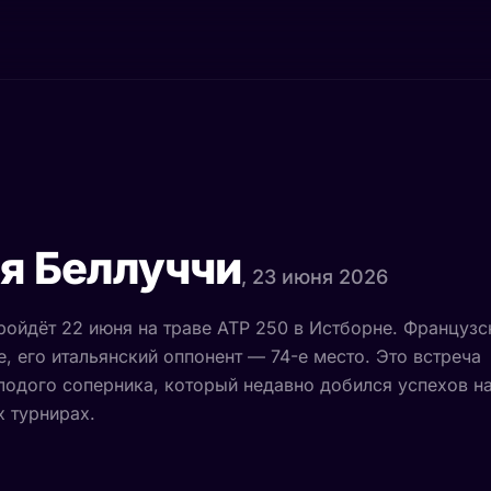
я Беллуччи
, 23 июня 2026
ройдёт 22 июня на траве ATP 250 в Истборне. Французс
е, его итальянский оппонент — 74-е место. Это встреча
лодого соперника, который недавно добился успехов н
х турнирах.