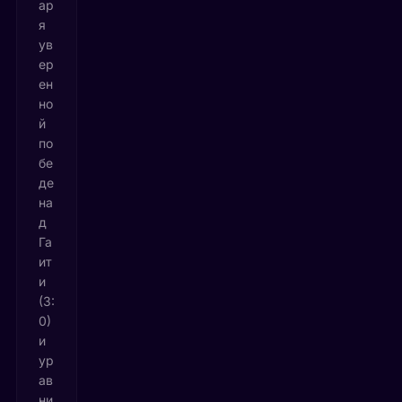
ар
я
ув
ер
ен
но
й
по
бе
де
на
д
Га
ит
и
(3:
0)
и
ур
ав
ни