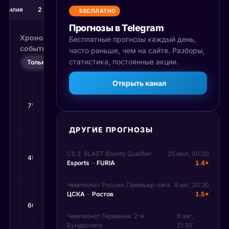
разилия
2
1
БЕСПЛАТНО
Прогнозы в Telegram
Хронология
Бесплатные прогнозы каждый день,
событий
часто раньше, чем на сайте. Разборы,
статистика, постоянные акции.
Только счёт
Все события
Открыть канал
Гол
:
Витор
7'
→
0
:
1
Жуниор
В.
ДРУГИЕ ПРОГНОЗЫ
Гол
:
Гимарайнс
CS 2. BLAST Bounty Qualifier
25 июл, 00:30
45+3'
0
:
2
Б.
→
Esports
–
FURIA
1.4*
Жуниор В.
Чемпионат России. Премьер-лига
8 авг, 20:30
Гол
:
ЦСКА
–
Ростов
1.5*
Гимарайнс
60'
0
:
3
Б.
→ Кунья
Чемпионат Германии. 2-я
8 авг,
М.
Бундеслига
21:30