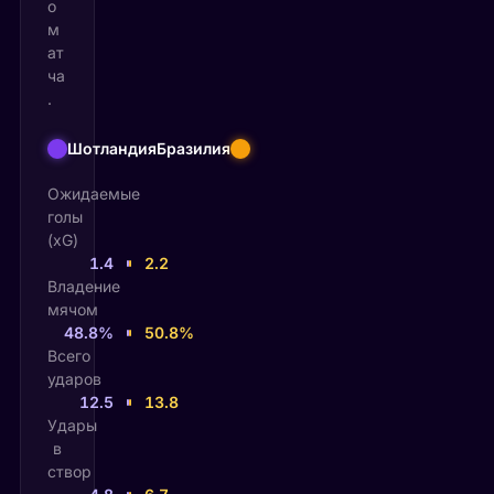
о
м
ат
ча
.
Шотландия
Бразилия
Ожидаемые
голы
(xG)
1.4
2.2
Владение
мячом
48.8%
50.8%
Всего
ударов
12.5
13.8
Удары
в
створ