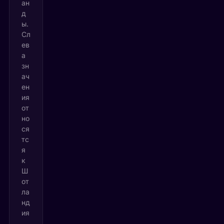
ан
д
ы.
Сл
ев
а
зн
ач
ен
ия
от
но
ся
тс
я
к
Ш
от
ла
нд
ия
,