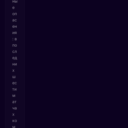
ны
е
оп
ас
ен
ия
: в
по
сл
ед
ни
х
ш
ес
ти
м
ат
ча
х
ко
м