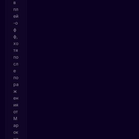
в
пл
ей
-о
ф
ф,
хо
тя
по
сл
е
по
ра
ж
ен
ия
от
М
ар
ок
ко