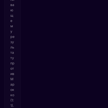
ва
ю
щ
е
м
у
ре
зу
ль
та
ту
пр
от
ив
М
ар
ок
ко
(1:
1).