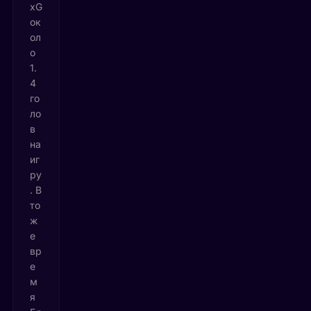
xG
ок
ол
о
1.
4
го
ло
в
на
иг
ру
. В
то
ж
е
вр
е
м
я