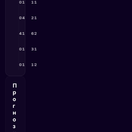
Гаити
0:1
—
Бразилия
Шотландия
1:1
—
Марокко
6 июн 2026
7 июн 2026
Боливия
0:4
Бразилия
2:1
—
Шотландия
—
Египет
30 мая 2026
1 июн 2026
Шотландия
4:1
Бразилия
6:2
—
Кюрасао
—
Панама
31 мар 2026
1 апр 2026
Шотландия
0:1
Бразилия
3:1
—
Кот-д’Ивуар
—
Хорватия
28 мар 2026
26 мар 2026
Шотландия
0:1
Бразилия
1:2
—
Япония
—
Франция
П
р
о
г
н
о
з