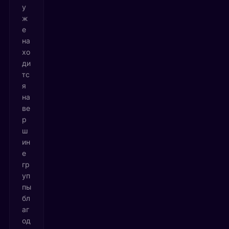
у
ж
е
на
хо
ди
тс
я
на
ве
р
ш
ин
е
гр
уп
пы
бл
аг
од