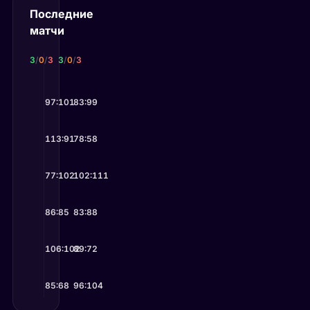
Последние
матчи
Торонто Темпо (жен)
Лос-Анджелес Спаркс (жен)
3
/
0
/
3
3
/
0
/
3
20 июн 2026
18 июн 2026
(жен)
97:101
—
(жен)
(жен)
83:99
—
(жен)
17 июн 2026
16 июн 2026
(жен)
113:91
—
(жен)
(жен)
78:58
—
(жен)
14 июн 2026
14 июн 2026
(жен)
77:102
—
(жен)
(жен)
102:111
—
(жен)
13 июн 2026
11 июн 2026
(жен)
86:85
—
(жен)
(жен)
83:88
—
(жен)
11 июн 2026
8 июн 2026
(жен)
106:102
—
(жен)
(жен)
89:72
—
(жен)
7 июн 2026
6 июн 2026
(жен)
85:68
—
(жен)
(жен)
96:104
—
(жен)