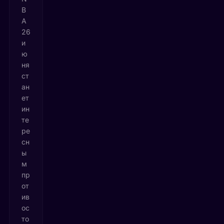
B
A
26
и
ю
ня
ст
ан
ет
ин
те
ре
сн
ы
м
пр
от
ив
ос
то