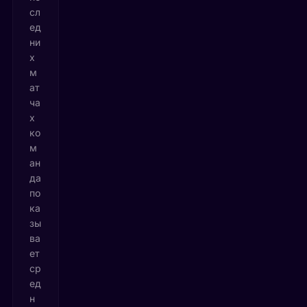
сл
ед
ни
х
м
ат
ча
х
ко
м
ан
да
по
ка
зы
ва
ет
ср
ед
н