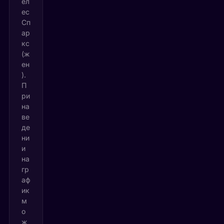
ел
ес
Сп
ар
кс
(ж
ен
).
П
ри
на
ве
де
ни
и
на
гр
аф
ик
м
о
ж