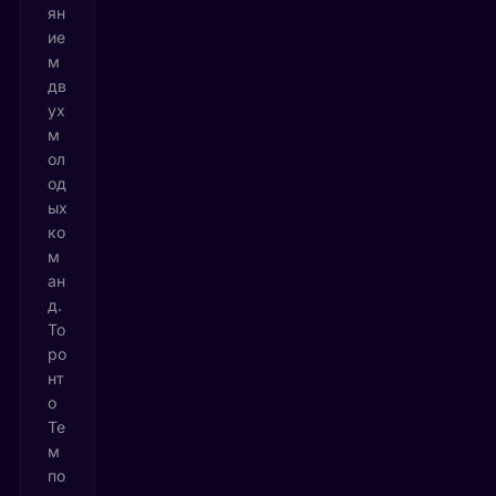
ян
ие
м
дв
ух
м
ол
од
ых
ко
м
ан
д.
То
ро
нт
о
Те
м
по