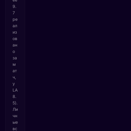
9.
7
ре
ал
из
ов
ан
о
за
м
ат
ч,
у
LA
8.
5).
Ли
чн
ые
вс