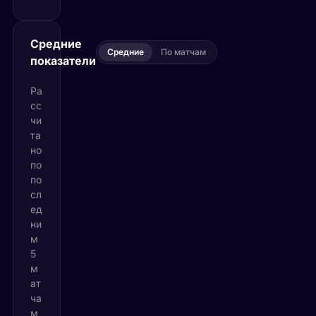
Средние
Средние
По матчам
показатели
Ра
сс
чи
та
но
по
по
сл
ед
ни
м
5
м
ат
ча
м