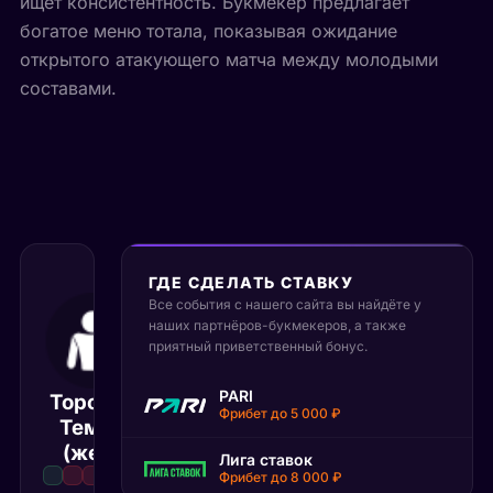
ищет консистентность. Букмекер предлагает
богатое меню тотала, показывая ожидание
открытого атакующего матча между молодыми
составами.
ГДЕ СДЕЛАТЬ СТАВКУ
Все события с нашего сайта вы найдёте у
наших партнёров-букмекеров, а также
26 июня 2026
приятный приветственный бонус.
01:45 МСК
:
125
97
Лос-
PARI
Торонто
Анджелес
Фрибет до 5 000 ₽
Темпо
Матч завершён
Спаркс
(жен)
Лига ставок
(жен)
Фрибет до 8 000 ₽