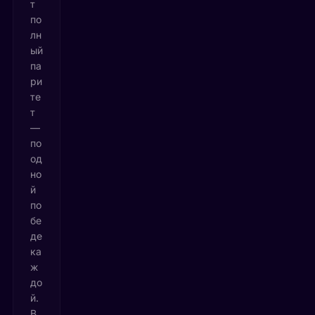
т
по
лн
ый
па
ри
те
т
—
по
од
но
й
по
бе
де
ка
ж
до
й.
В