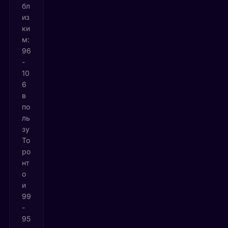
бл
из
ки
м:
96
-
10
6
в
по
ль
зу
То
ро
нт
о
и
99
-
95