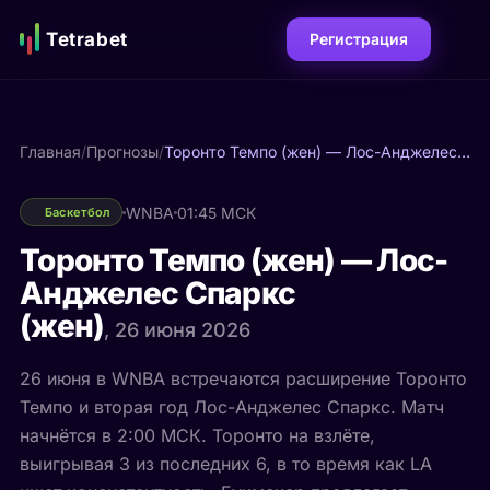
Tetrabet
Регистрация
Главная
/
Прогнозы
/
Торонто Темпо (жен) — Лос-Анджелес Спаркс (жен)
WNBA
01:45 МСК
Баскетбол
Торонто Темпо (жен) — Лос-
Анджелес Спаркс
(жен)
, 26 июня 2026
26 июня в WNBA встречаются расширение Торонто
Темпо и вторая год Лос-Анджелес Спаркс. Матч
начнётся в 2:00 МСК. Торонто на взлёте,
выигрывая 3 из последних 6, в то время как LA