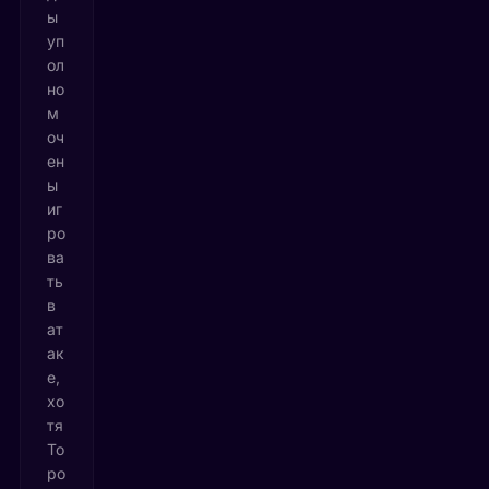
ы
уп
ол
но
м
оч
ен
ы
иг
ро
ва
ть
в
ат
ак
е,
хо
тя
То
ро