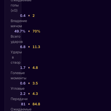
голы
(xG)
0.4
2
Владение
мячом
49.7%
70%
Всего
ударов
6.8
11.3
Удары
в
створ
1.7
4.8
Голевые
моменты
0.6
3.5
Угловые
2.2
4.3
Передачи
81
84.8
Ожидаемые