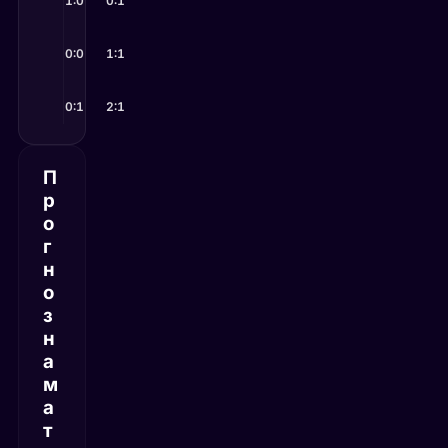
Австрия
1:0
Нидерланды
0:1
—
Тунис
—
Алжир
1 апр 2026
31 мар 2026
Канада
0:0
Нидерланды
—
1:1
Тунис
—
Эквадор
29 мар 2026
27 мар 2026
Гаити
0:1
—
Нидерланды
Тунис
2:1
—
Норвегия
П
р
о
г
н
о
з
н
а
м
а
т