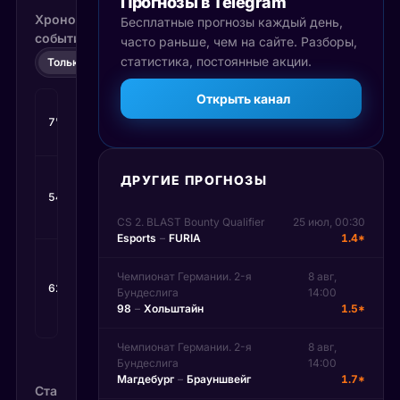
Прогнозы в Telegram
Хронология
Бесплатные прогнозы каждый день,
событий
часто раньше, чем на сайте. Разборы,
статистика, постоянные акции.
Только счёт
Все события
Открыть канал
Гол
: Ван
7'
Дейк
→
0
:
1
Броббей
Гол
:
ДРУГИЕ ПРОГНОЗЫ
Мейбри
54'
1
:
1
→
Мастури
CS 2. BLAST Bounty Qualifier
25 июл, 00:30
Esports
–
FURIA
1.4*
Гол
:
Рейндерс
Чемпионат Германии. 2-я
8 авг,
62'
Т.
→ ван
1
:
2
Бундеслига
14:00
Хекке
98
–
Хольштайн
1.5*
Я.П.
Чемпионат Германии. 2-я
8 авг,
Бундеслига
14:00
Магдебург
–
Брауншвейг
1.7*
Ста