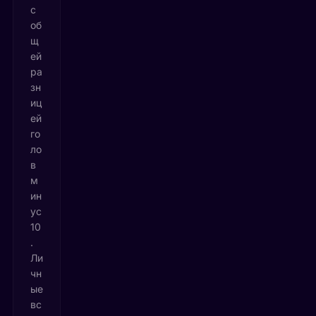
с
об
щ
ей
ра
зн
иц
ей
го
ло
в
м
ин
ус
10
.
Ли
чн
ые
вс