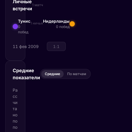
Личные
1 матч
встречи
Тунис
Нидерланды
1 ничья
0
0 побед
побед
11 фев 2009
Тунис
1
:
1
Нидерланды
Средние
Средние
По матчам
показатели
Ра
сс
чи
та
но
по
по