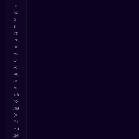
ст
во
р
в
ср
ед
не
м.
О
ж
ид
ае
м
ые
го
лы
(x
G)
Ни
де