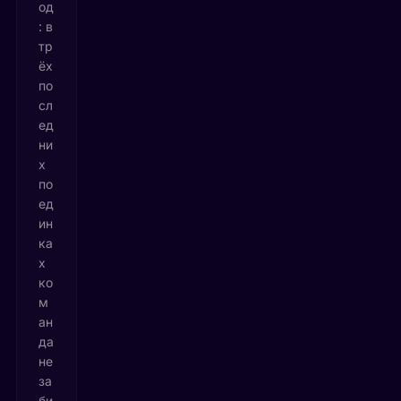
од
: в
тр
ёх
по
сл
ед
ни
х
по
ед
ин
ка
х
ко
м
ан
да
не
за
би