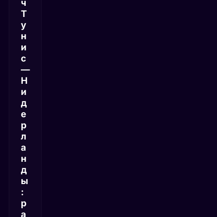
ч
Т
у
н
и
с
—
Н
и
д
е
р
л
а
н
д
ы
:
р
а