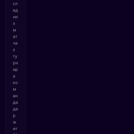
сл
ед
ни
х
м
ат
ча
х
ту
рн
ир
а
ко
м
ан
да
де
р
ж
ит