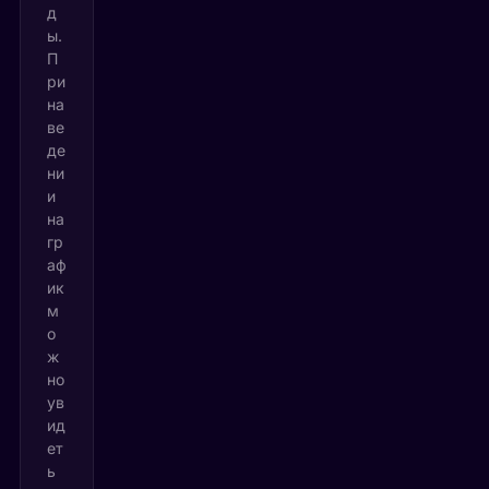
д
ы.
П
ри
на
ве
де
ни
и
на
гр
аф
ик
м
о
ж
но
ув
ид
ет
ь