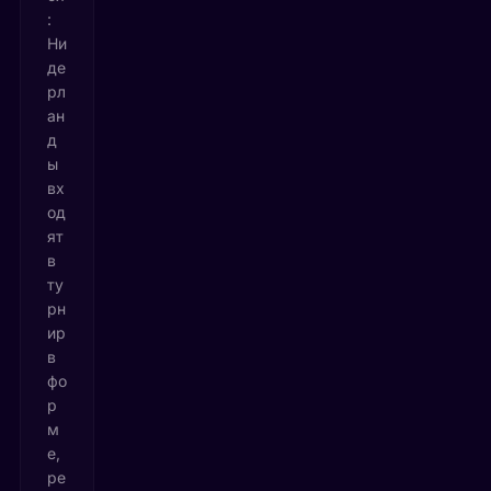
:
Ни
де
рл
ан
д
ы
вх
од
ят
в
ту
рн
ир
в
фо
р
м
е,
ре