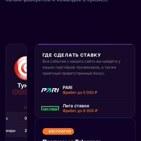
ГДЕ СДЕЛАТЬ СТАВКУ
26 июня 2026
Все события с нашего сайта вы найдёте у
02:00 МСК
наших партнёров-букмекеров, а также
:
1
3
приятный приветственный бонус.
Тунис
Нидерланд
PARI
Матч завершён
Фрибет до 5 000 ₽
Лига ставок
1Т
2Т
Фрибет до 8 000 ₽
унис
0
1
ерланды
2
1
БЕСПЛАТНО