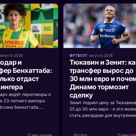
августа 2026
ФУТБОЛ
7 августа 2026
одар и
Тюкавин и Зенит: ка
фер Бенхаттаба:
трансфер вырос до
олько отдаст
30 млн евро и поче
вингера
Динамо тормозит
сделку
ар» ведёт переговоры о
е 23-летнего вингера
Зенит поднял цену за Тюкавина
Яссина Бенхаттаба.
25 до 30 млн евро - и это може
елки в разных
стать рекордом для внутренне
х скачет от 3 до 12-13
трансфера в РПЛ. Разбираем,
 а за игрока
почему Динамо два раза
уют клубы французской
отказало и что будет дальше.
12 мин чтения
Футбол
11 мин чт