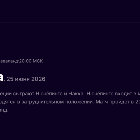
Свеаланд
20:00 МСК
а
, 25 июня 2026
еции сыграют Нючёпингс и Накка. Нючёпингс входит в 
одятся в затруднительном положении. Матч пройдёт в 2
анд.