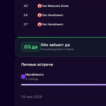
40'
Гол
: Микаэль Блом
54'
Гол
: Нючёпингс
57'
Гол
: Нючёпингс
Обе забьют: да
ОЗ да
Рекомендуемая ставка
Личные встречи
Нючёпингс
4 победы
29 мая 2026