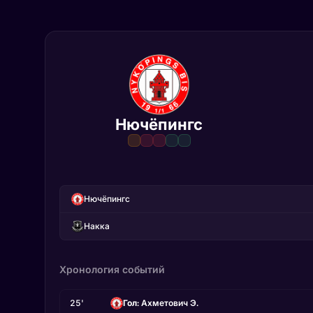
Нючёпингс
Нючёпингс
Накка
Хронология событий
25'
Гол
: Ахметович Э.