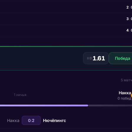
2
:
3
:
4
:
1.61
Победа
КФ
5 мат
Накка
1 ничья
0 побед
Накка
0
:
2
Нючёпингс