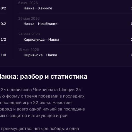
6 июн 2026
0:2
Накка
—
Ханинге
29 мая 2026
0:2
Накка
—
Нючёпингс
24 мая 2026
1:2
Карлслундс
—
Накка
16 мая 2026
1:0
Сириянска
—
Накка
акка: разбор и статистика
 2-го дивизиона Чемпионата Швеции 25
ую форму с тремя победами в последних
 последней игре 22 июня. Накка же
дряд и всего одной ничьей за последние
мы с защитой и атакующей игрой
 преимущество: четыре победы и одна