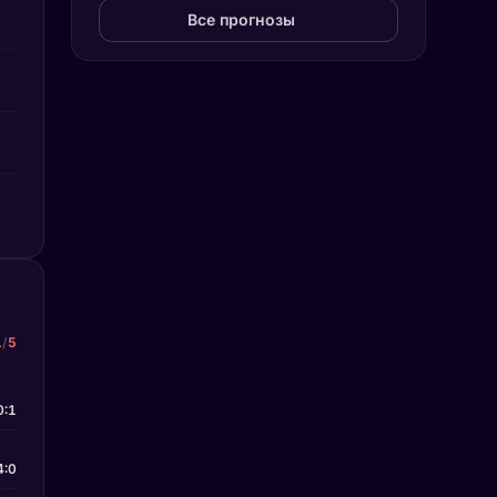
Все прогнозы
1
/
5
0:1
4:0