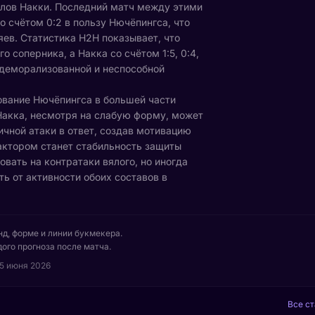
 голов Накки. Последний матч между этими
 счётом 0:2 в пользу Нючёпингса, что
ев. Статистика H2H показывает, что
 соперника, а Накка со счётом 1:5, 0:4,
 деморализованной и неспособной
ование Нючёпингса в большей части
Накка, несмотря на слабую форму, может
тичной атаки в ответ, создав мотивацию
актором станет стабильность защиты
вать на контратаки вялого, но иногда
ть от активности обоих составов в
нд, форме и линии букмекера.
ого прогноза после матча.
5 июня 2026
Все ст