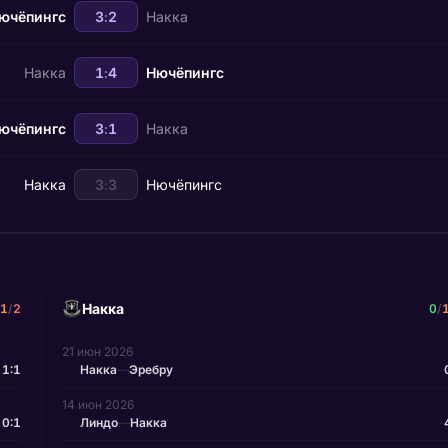
ючёпингс
3
:
2
Накка
Накка
1
:
4
Нючёпингс
ючёпингс
3
:
1
Накка
Накка
3
:
3
Нючёпингс
Накка
1
/
2
0
/
21 июн 2026
1:1
Накка
—
Эребру
14 июн 2026
0:1
Линдо
—
Накка