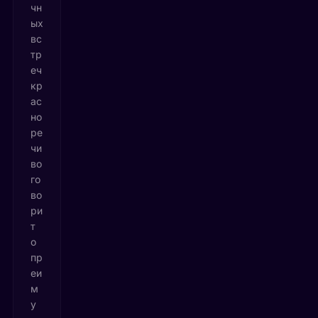
чн
ых
вс
тр
еч
кр
ас
но
ре
чи
во
го
во
ри
т
о
пр
еи
м
у