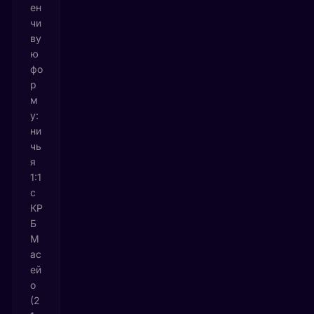
ен
чи
ву
ю
фо
р
м
у:
ни
чь
я
1:1
с
КР
Б
М
ас
ей
о
(2