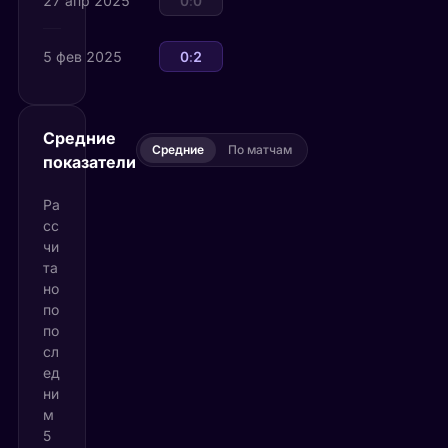
27 апр 2025
Спорт Ресифи
0
:
0
Форталеза ЕК
5 фев 2025
Спорт Ресифи
0
:
2
Форталеза ЕК
Средние
Средние
По матчам
показатели
Ра
сс
чи
та
но
по
по
сл
ед
ни
м
5