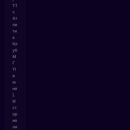
1:1
с
Ат
ле
ти
к
Кл
уб
М
Г
11
и
ю
ня
).
И
ст
ор
ия
ли