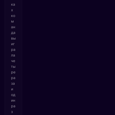
ка
х
ко
м
ан
да
вы
иг
ра
ла
че
ты
ре
ра
за
и
од
ин
ра
з