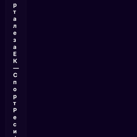
р
т
а
л
е
з
а
Е
К
—
С
п
о
р
т
Р
е
с
и