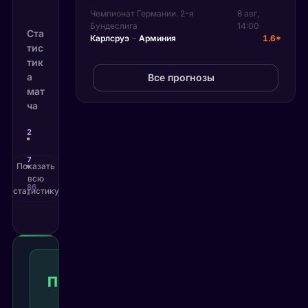
Чемпионат Германии. 2-я
8 авг,
Бундеслига
14:00
Ста
Карлсруэ
–
Арминия
1.6*
тис
тик
а
Все прогнозы
мат
ча
2
Ожидаемые голы (xG)
40%
2
Владение мячом
12
60%
Всего ударов
16
7
Удары в створ
2
5
Голевые моменты
2
3
Угловые
6
Показать
всю
86
Передачи
3
89
Желтые карточки
2
2
Ожидаемые удары в створ (xGOT)
2
статистику
Победа
игрока
П1
1.88
Победа
1
КФ
Рекомендуемая