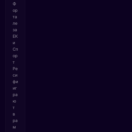
Ф
ор
та
ле
за
ЕК
и
Сп
ор
т
Ре
си
фи
иг
ра
ю
т
в
ра
м