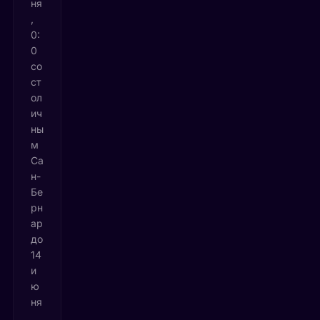
ня
,
0:
0
со
ст
ол
ич
ны
м
Са
н-
Бе
рн
ар
до
14
и
ю
ня
,