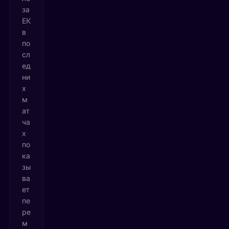
за
ЕК
в
по
сл
ед
ни
х
м
ат
ча
х
по
ка
зы
ва
ет
пе
ре
м