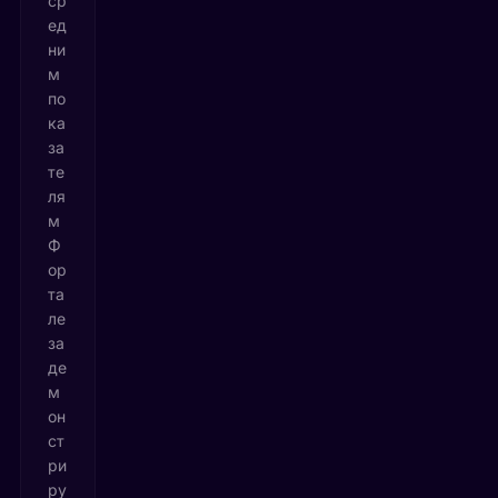
ср
ед
ни
м
по
ка
за
те
ля
м
Ф
ор
та
ле
за
де
м
он
ст
ри
ру