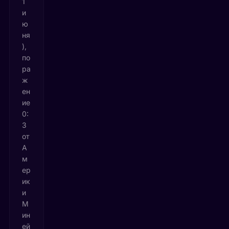
1
и
ю
ня
),
по
ра
ж
ен
ие
0:
3
от
А
м
ер
ик
и
М
ин
ей