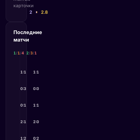
карточки
2
2.8
Последние
матчи
Форталеза ЕК
Спорт Ресифи
1
/
1
/
4
2
/
3
/
1
21 июн 2026
19 июн 2026
Масейо
1:1
Ресифи
1:1
—
ЕК
—
Гойяненсе
17 июн 2026
14 июн 2026
ЕК
0:3
—
Минейро
Сан-Бернардо
0:0
—
Ресифи
10 июн 2026
11 июн 2026
Капибарибе
0:1
Ресифи
1:1
—
ЕК
—
МГ
6 июн 2026
31 мая 2026
Салвадор
2:1
Ресифи
2:0
—
ЕК
—
Капибарибе
3 июн 2026
28 мая 2026
ЕК
1:2
—
Салвадор
Ресифи
0:2
—
ЕК