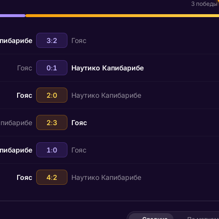
3 победы
апибарибе
3
:
2
Гояс
Гояс
0
:
1
Наутико Капибарибе
Гояс
2
:
0
Наутико Капибарибе
апибарибе
2
:
3
Гояс
апибарибе
1
:
0
Гояс
Гояс
4
:
2
Наутико Капибарибе