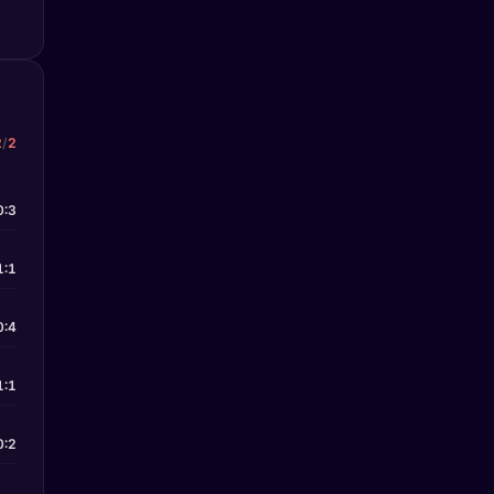
2
/
2
0:3
1:1
0:4
1:1
0:2