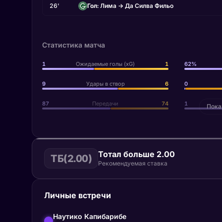
26'
Гол
: Лима
→ Да Силва Фильо
Статистика матча
1
Ожидаемые голы (xG)
1
62%
9
Удары в створ
6
0
87
Передачи
74
1
Пока
Тотал больше 2.00
ТБ(2.00)
Рекомендуемая ставка
Личные встречи
Наутико Капибарибе