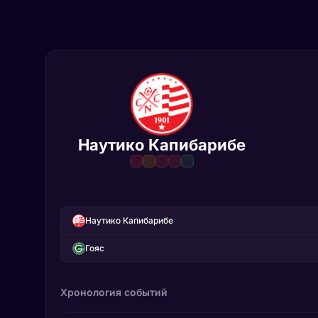
Наутико Капибарибе
Наутико Капибарибе
Гояс
Хронология событий