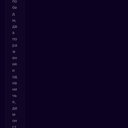
по
бе
д
ы,
дв
а
по
ра
ж
ен
ия
и
од
на
ни
чь
я,
де
м
он
ст