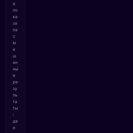
а
по
ка
за
ла
с
м
е
ш
ан
ны
е
ре
зу
ль
та
ты
:
дв
е