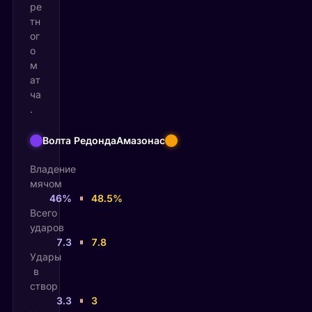
ре
тн
ог
о
м
ат
ча
.
Волта Редонда
Амазонас
Владение
мячом
46%
48.5%
Всего
ударов
7.3
7.8
Удары
в
створ
3.3
3