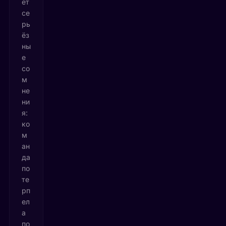
ет
се
рь
ёз
ны
е
со
м
не
ни
я:
ко
м
ан
да
по
те
рп
ел
а
по