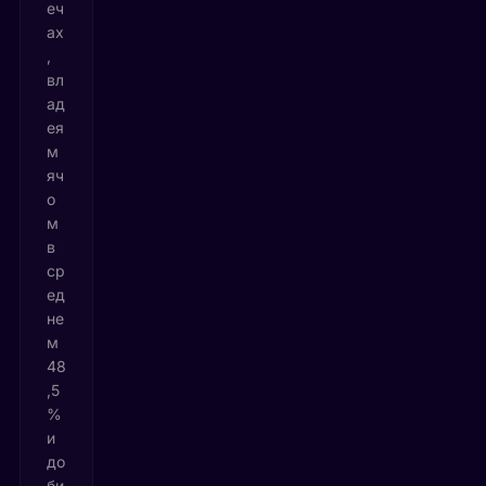
еч
ах
,
вл
ад
ея
м
яч
о
м
в
ср
ед
не
м
48
,5
%
и
до
би