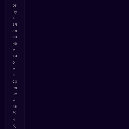
ри
ру
я
вл
ад
ен
ие
м
яч
о
м
в
ср
ед
не
м
46
%
и
3,