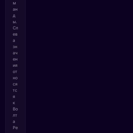
м
ан
д
ы.
Сл
ев
а
зн
ач
ен
ия
от
но
ся
тс
я
к
Во
лт
а
Ре