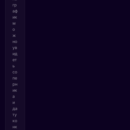
гр
аф
ик
м
о
ж
но
ув
ид
ет
ь
со
пе
рн
ик
а
и
да
ту
ко
нк