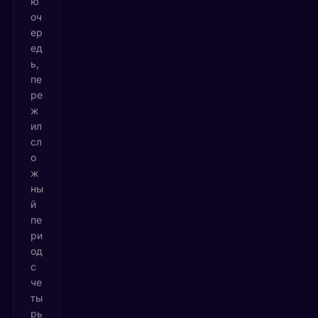
ю
оч
ер
ед
ь,
пе
ре
ж
ил
сл
о
ж
ны
й
пе
ри
од
с
че
ты
рь