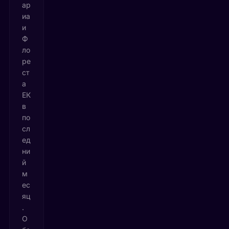
ар
иа
и
Ф
ло
ре
ст
а
ЕК
в
по
сл
ед
ни
й
м
ес
яц
.
О