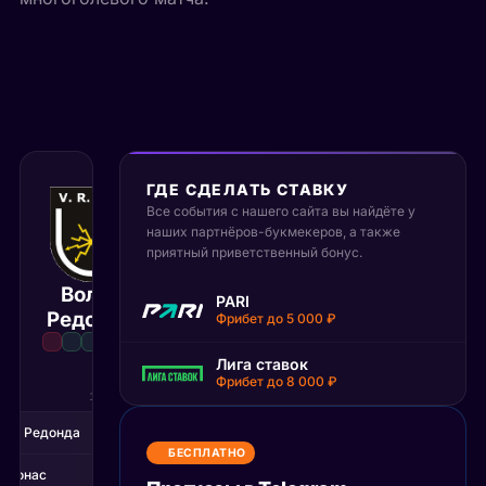
ГДЕ СДЕЛАТЬ СТАВКУ
Все события с нашего сайта вы найдёте у
1 июля 2026
наших партнёров-букмекеров, а также
02:30 МСК
:
3
0
приятный приветственный бонус.
Волта
PARI
Амазонас
Матч завершён
Редонда
Фрибет до 5 000 ₽
Лига ставок
Фрибет до 8 000 ₽
1Т
2Т
лта Редонда
0
3
БЕСПЛАТНО
азонас
0
0