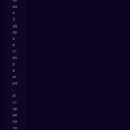
ва
я
3
уд
ар
а
в
ст
во
р
в
иг
ре
.
И
ст
ор
ия
ли
чн