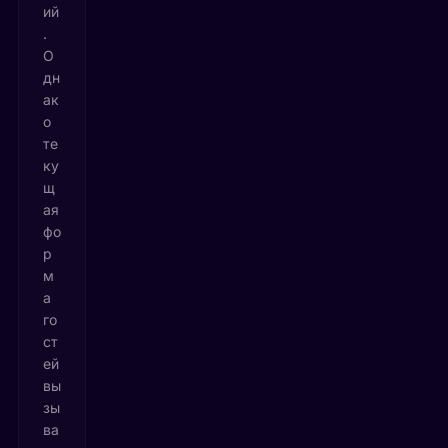
ий
.
О
дн
ак
о
те
ку
щ
ая
фо
р
м
а
го
ст
ей
вы
зы
ва