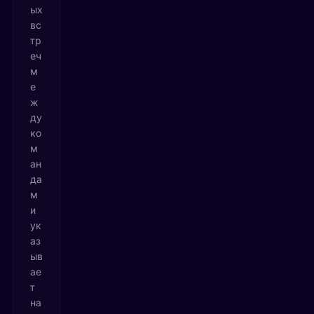
ых
вс
тр
еч
м
е
ж
ду
ко
м
ан
да
м
и
ук
аз
ыв
ае
т
на