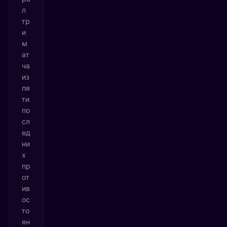
л
тр
и
м
ат
ча
из
пя
ти
по
сл
ед
ни
х
пр
от
ив
ос
то
ян