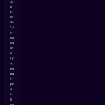
ас
в
м
ат
че
Че
м
пи
он
ат
а
Бр
аз
ил
ии
Се
ри
я
C.
В
по