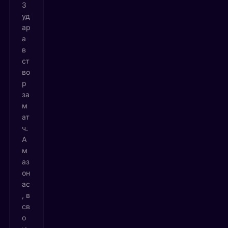
3
уд
ар
а
в
ст
во
р
за
м
ат
ч.
А
м
аз
он
ас
, в
св
о