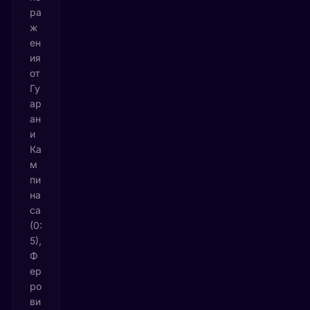
ра
ж
ен
ия
от
Гу
ар
ан
и
Ка
м
пи
на
са
(0:
5),
Ф
ер
ро
ви