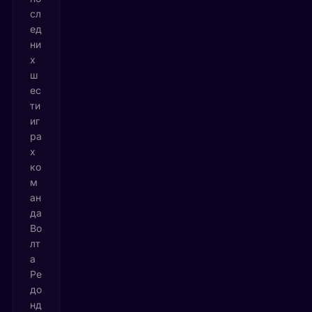
сл
ед
ни
х
ш
ес
ти
иг
ра
х
ко
м
ан
да
Во
лт
а
Ре
до
нд