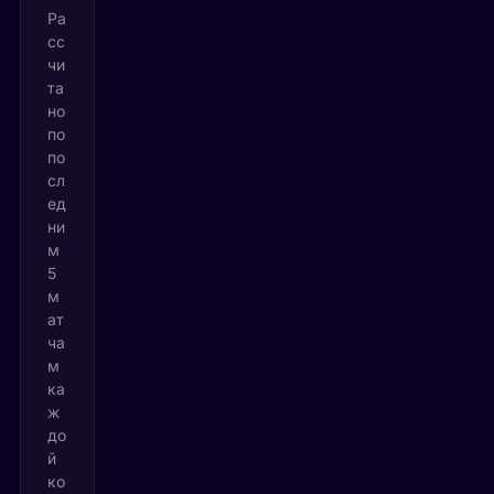
Ра
сс
чи
та
но
по
по
сл
ед
ни
м
5
м
ат
ча
м
ка
ж
до
й
ко