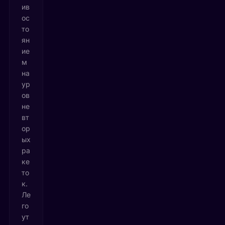
ив
ос
то
ян
ие
м
на
ур
ов
не
вт
ор
ых
ра
ке
то
к.
Ле
го
ут