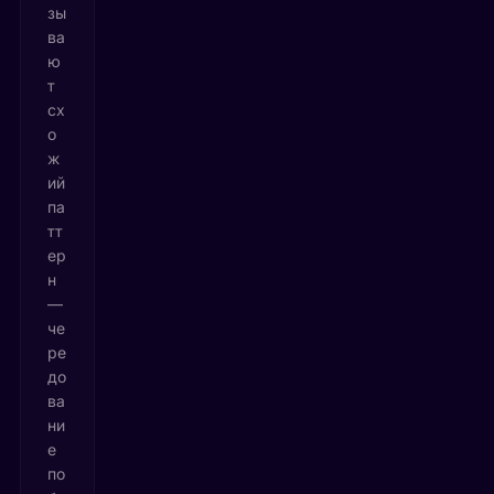
зы
ва
ю
т
сх
о
ж
ий
па
тт
ер
н
—
че
ре
до
ва
ни
е
по