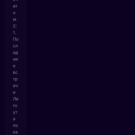
ет
о
м
2:
1.
По
сл
ед
ни
е
вс
тр
еч
и
Ле
го
ут
а
по
ка