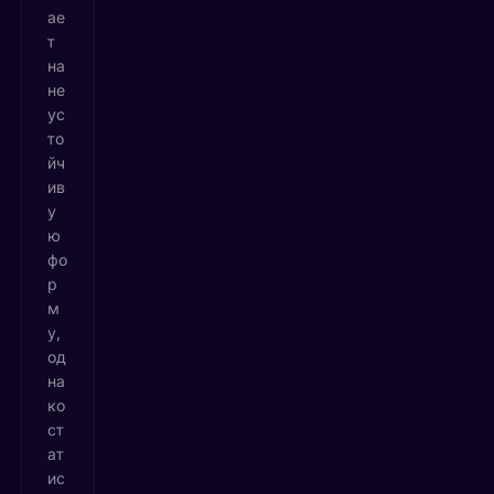
ае
т
на
не
ус
то
йч
ив
у
ю
фо
р
м
у,
од
на
ко
ст
ат
ис