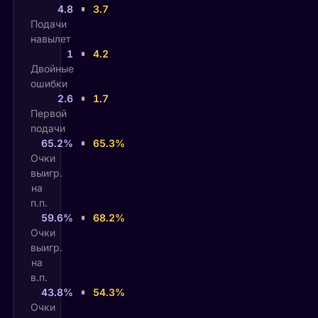
4.8
3.7
Подачи
навылет
1
4.2
Двойные
ошибки
2.6
1.7
Первой
подачи
65.2%
65.3%
Очки
выигр.
на
п.п.
59.6%
68.2%
Очки
выигр.
на
в.п.
43.8%
54.3%
Очки