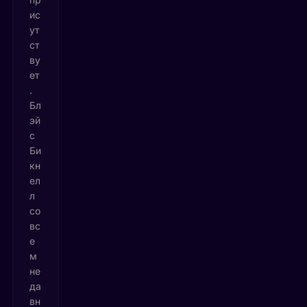
ис
ут
ст
ву
ет
.
Бл
эй
с
Би
кн
ел
л
со
вс
е
м
не
да
вн