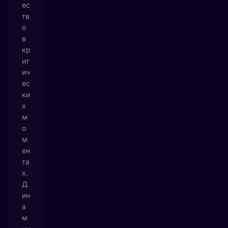
ес
тв
о
в
кр
ит
ич
ес
ки
х
м
о
м
ен
та
х.
Д
ин
а
м