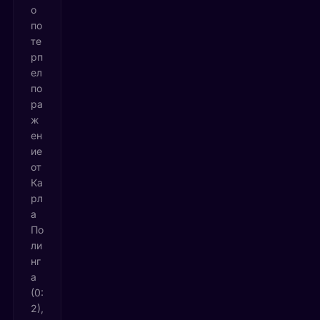
о
по
те
рп
ел
по
ра
ж
ен
ие
от
Ка
рл
а
По
ли
нг
а
(0:
2),