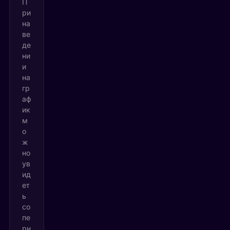
П
ри
на
ве
де
ни
и
на
гр
аф
ик
м
о
ж
но
ув
ид
ет
ь
со
пе
рн