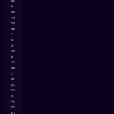
ик
а
по
сл
ед
ни
х
м
ат
че
й
об
ои
х
иг
ро
ко
в
ук
аз
ыв