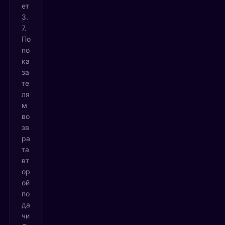
ет
3.
7.
По
по
ка
за
те
ля
м
во
зв
ра
та
вт
ор
ой
по
да
чи