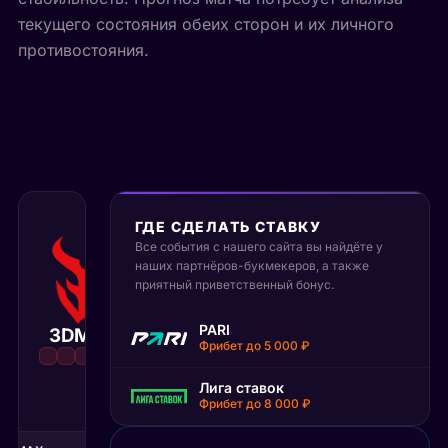
текущего состояния обеих сторон и их личного
противостояния.
ГДЕ СДЕЛАТЬ СТАВКУ
Все события с нашего сайта вы найдёте у
1 июля 2026
наших партнёров-букмекеров, а также
10:00 МСК
:
16
14
приятный приветственный бонус.
Ninjas in
PARI
3DMAX
Матч завершён
Pyjamas
Фрибет до 5 000 ₽
Лига ставок
Фрибет до 8 000 ₽
1К