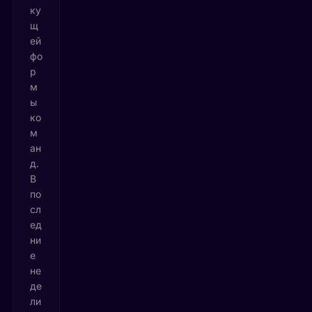
ку
щ
ей
фо
р
м
ы
ко
м
ан
д.
В
по
сл
ед
ни
е
не
де
ли