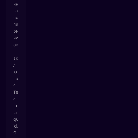
нн
ых
со
пе
рн
ик
ов
,
вк
л
ю
ча
я
Te
a
m
Li
qu
id,
G