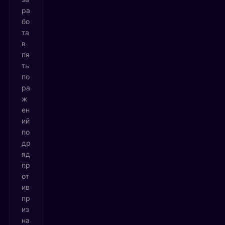
ра
бо
та
в
пя
ть
по
ра
ж
ен
ий
по
др
яд
пр
от
ив
пр
из
на