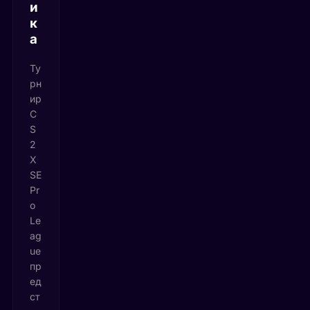
и
к
а
Ту
рн
ир
C
S
2
X
SE
Pr
o
Le
ag
ue
пр
ед
ст