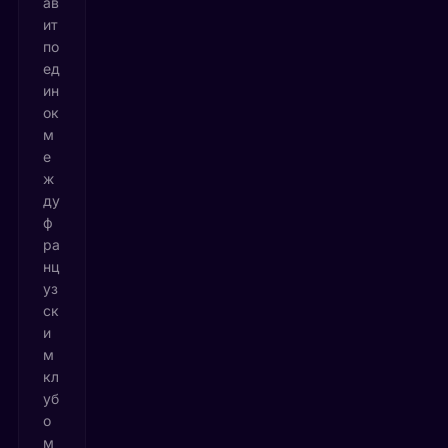
ав
ит
по
ед
ин
ок
м
е
ж
ду
ф
ра
нц
уз
ск
и
м
кл
уб
о
м