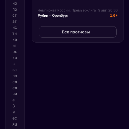
но
по
Чемпионат России. Премьер-лига
9 авг, 20:30
ст
Рубин
–
Оренбург
1.6*
ат
ис
Все прогнозы
ти
ке
иг
ро
ко
в
за
по
сл
ед
ни
е
3
м
ес
яц