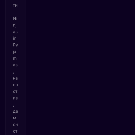
ти
.
Ni
nj
as
in
Py
ja
m
as
,
на
пр
от
ив
,
де
м
он
ст