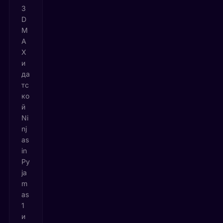
3
D
M
A
X
и
да
тс
ко
й
Ni
nj
as
in
Py
ja
m
as
1
и