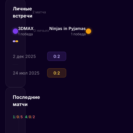
Личные
2 матча
встречи
3DMAX
Ninjas in Pyjamas
0 ничьих
1 победа
1 победа
2 дек 2025
Ninjas in Pyjamas
0
:
2
3DMAX
24 июл 2025
3DMAX
0
:
2
Ninjas in Pyjamas
Последние
матчи
3DMAX
Ninjas in Pyjamas
1
/
0
/
5
4
/
0
/
2
28 мая 2026
30 мая 2026