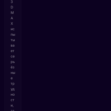
3
D
M
A
X
ис
пы
ты
ва
ет
се
рь
ёз
ны
е
тр
уд
но
ст
и,
за