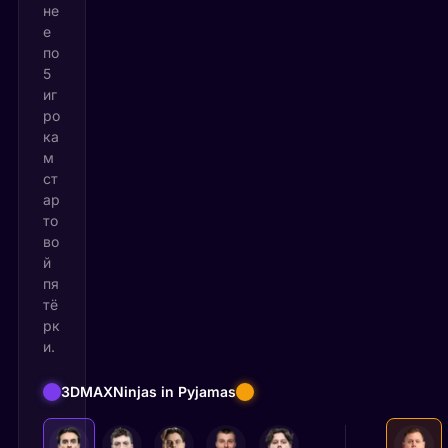
не
е
по
5
иг
ро
ка
м
ст
ар
то
во
й
пя
тё
рк
и.
3DMAX
Ninjas in Pyjamas