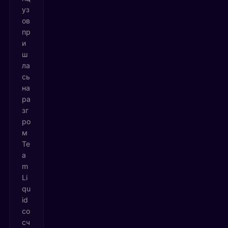
уз
ов
пр
и
ш
ла
сь
на
ра
зг
ро
м
Te
a
m
Li
qu
id
со
сч