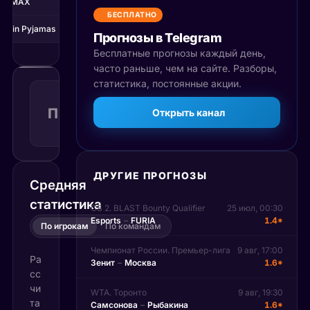
3DMAX
16
БЕСПЛАТНО
jas in Pyjamas
14
Прогнозы в Telegram
Бесплатные прогнозы каждый день,
часто раньше, чем на сайте. Разборы,
статистика, постоянные акции.
Победа
игрока
П2
1.62
Открыть канал
Поражение
2
КФ
Рекомендуемая
ставка
ДРУГИЕ ПРОГНОЗЫ
Средняя
статистика
CS 2. BLAST Bounty Qualifier
25 июл, 00:30
Esports
–
FURIA
1.4*
По игрокам
По командам
Чемпионат России. Премьер-лига
9 авг, 17:00
Ра
Зенит
–
Москва
1.6*
сс
чи
WTA. Торонто
9 авг, 19:30
та
Самсонова
–
Рыбакина
1.6*