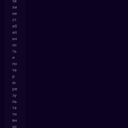
за
ли
не
ст
аб
ил
ьн
ос
ть
и
по
те
р
ю
ре
зу
ль
та
ти
вн
ос