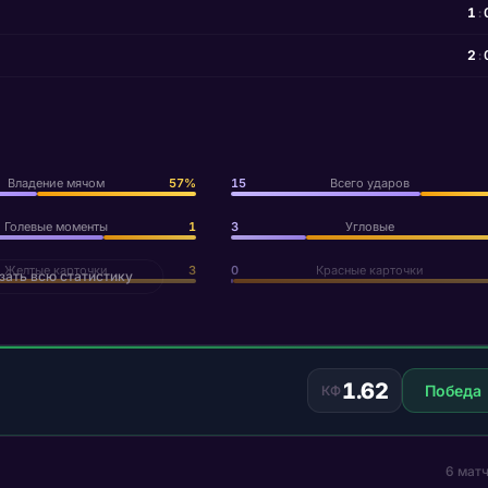
1
:
2
:
Владение мячом
57%
15
Всего ударов
Голевые моменты
1
3
Угловые
Желтые карточки
3
0
Красные карточки
зать всю статистику
1.62
Победа
КФ
6 мат