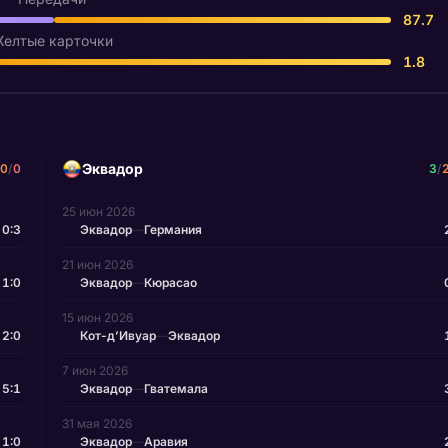
87.7
елтые карточки
1.8
Эквадор
0
/
0
3
/
25 июн 2026
0:3
Эквадор
—
Германия
21 июн 2026
1:0
Эквадор
—
Кюрасао
15 июн 2026
2:0
Кот-д’Ивуар
—
Эквадор
7 июн 2026
5:1
Эквадор
—
Гватемала
31 мая 2026
1:0
Эквадор
—
Аравия