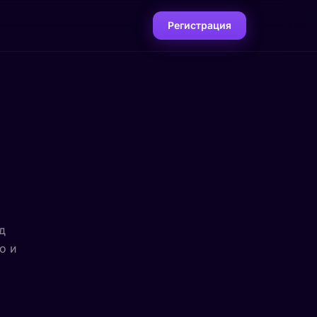
Регистрация
д
о и