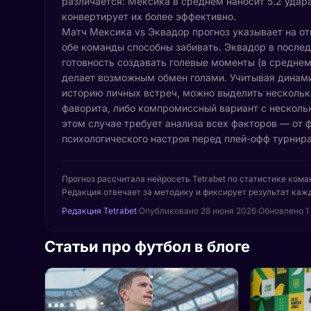
различается: Мексика в среднем наносит 5.2 удара
конвертирует их более эффективно.
Матч Мексика vs Эквадор прогноз указывает на от
обе команды способны забивать. Эквадор в после
готовность создавать голевые моменты (в среднем 
делает возможным обмен голами. Учитывая динами
историю личных встреч, можно выделить нескольк
фаворита, либо компромиссный вариант с нескольк
этом случае требует анализа всех факторов — от 
психологического настроя перед плей-офф турнира
Прогноз рассчитала нейросеть Tetrabet по статистике кома
Редакция отвечает за методику и фиксирует результат кажд
Редакция Tetrabet
·
Опубликовано
28 июня 2026
·
Обновлено 1
Статьи про футбол в блоге