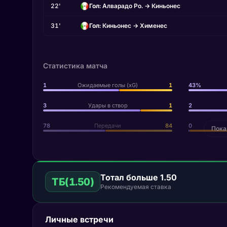
22'
Гол
: Алварадо Ро.
→ Киньонес
31'
Гол
: Киньонес
→ Хименес
Статистика матча
1
Ожидаемые голы (xG)
1
43%
3
Удары в створ
1
2
78
Передачи
84
0
Пока
Тотал больше 1.50
ТБ(1.50)
Рекомендуемая ставка
Личные встречи