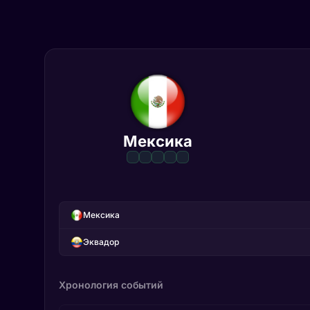
Мексика
Мексика
Эквадор
Хронология событий