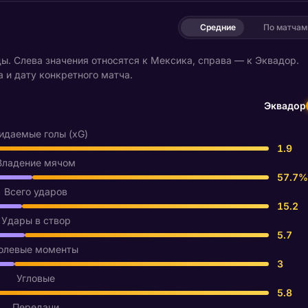
Средние
По матчам
. Слева значения относятся к Мексика, справа — к Эквадор.
 и дату конкретного матча.
Эквадор
даемые голы (xG)
1.9
Владение мячом
57.7%
Всего ударов
15.2
Удары в створ
5.7
олевые моменты
3
Угловые
5.8
Передачи