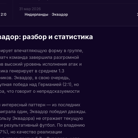
31 мар 2026
2:0
Нидерланды
—
Эквадор
адор: разбор и статистика
ирует впечатляющую форму в группе,
матч команда завершила разгромной
ав высокий уровень исполнения атак и
ика генерирует в среднем 1.3
ников. Эквадор, в свою очередь,
пная победа над Германией (2:1), но
ра, что говорит о непредсказуемости
 интересный паттерн — из последних
ыиграла один, Эквадор победил дважды.
пользу Эквадора) не отражает текущую
 и результативный футбол. По владению
7%), но качество реализации