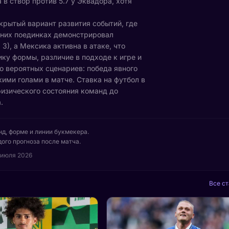
 в створ против 5.7 у Эквадора, хотя
крытый вариант развития событий, где
дних поединках демонстрировал
3), а Мексика активна в атаке, что
ку формы, различие в подходе к игре и
о вероятных сценариев: победа явного
ими голами в матче. Ставка на футбол в
физического состояния команд до
.
нд, форме и линии букмекера.
ого прогноза после матча.
 июля 2026
Все ст