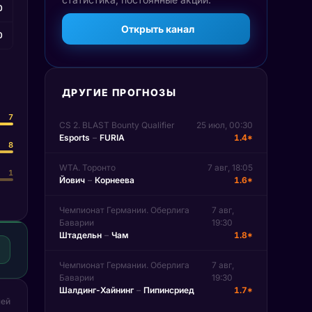
0
Открыть канал
0
ДРУГИЕ ПРОГНОЗЫ
7
CS 2. BLAST Bounty Qualifier
25 июл, 00:30
Esports
–
FURIA
1.4*
8
WTA. Торонто
7 авг, 18:05
1
Йович
–
Корнеева
1.6*
Чемпионат Германии. Оберлига
7 авг,
Баварии
19:30
Штадельн
–
Чам
1.8*
Чемпионат Германии. Оберлига
7 авг,
Баварии
19:30
Шалдинг-Хайнинг
–
Пипинсриед
1.7*
чей