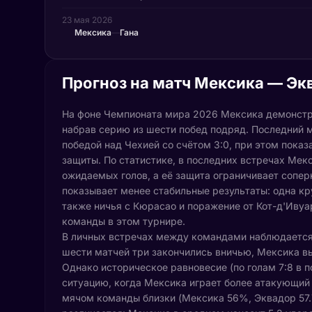
23 мая 2026
Мексика
—
Гана
Прогноз на матч Мексика — Экв
На фоне Чемпионата мира 2026 Мексика демонстр
набрав серию из шести побед подряд. Последний 
победой над Чехией со счётом 3:0, при этом показ
защиты. По статистике, в последних встречах Мекс
ожидаемых голов, а её защита ограничивает сопер
показывает менее стабильные результаты: одна кру
также ничья с Кюрасао и поражение от Кот-д'Ивуа
команды в этом турнире.
В личных встречах между командами наблюдается
шести матчей три закончились вничью, Мексика в
Однако историческое равновесие (по голам 7:8 в 
ситуацию, когда Мексика играет более атакующий
мячом команды близки (Мексика 56%, Эквадор 57.