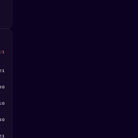
2
/
1
2:1
0:0
1:0
3:0
2:1