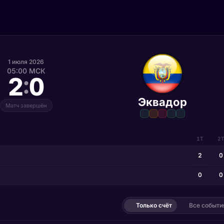
1 июля 2026
05:00 МСК
:
2
0
Эквадор
Матч завершён
1Т
2
2
0
0
0
Только счёт
Все событи