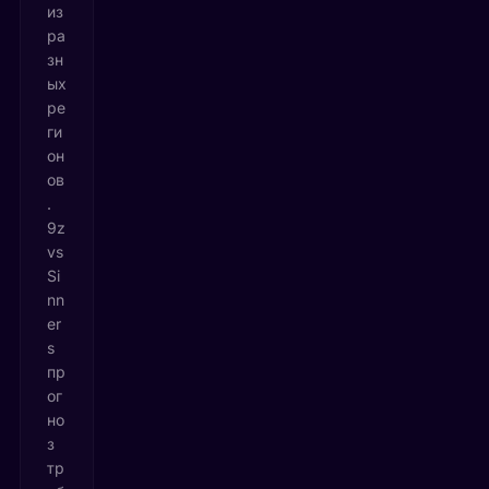
из
ра
зн
ых
ре
ги
он
ов
.
9z
vs
Si
nn
er
s
пр
ог
но
з
тр