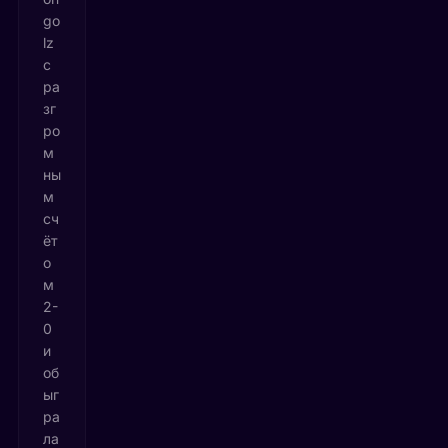
go
lz
с
ра
зг
ро
м
ны
м
сч
ёт
о
м
2-
0
и
об
ыг
ра
ла