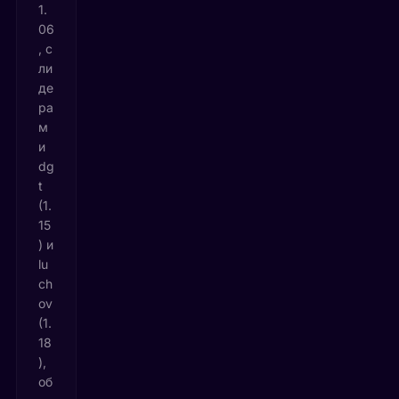
1.
06
, с
ли
де
ра
м
и
dg
t
(1.
15
) и
lu
ch
ov
(1.
18
),
об