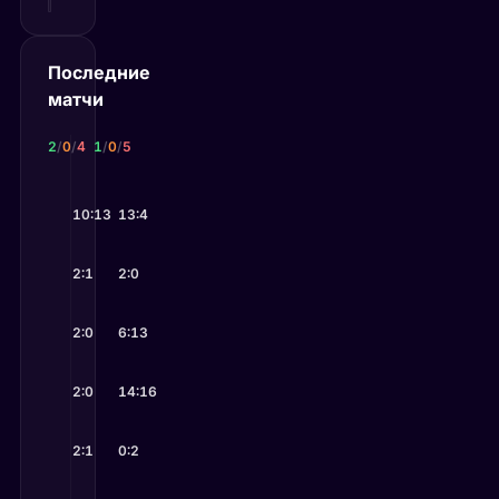
Последние
матчи
9z
Sinners
2
/
0
/
4
1
/
0
/
5
1 июл 2026
1 июл 2026
9z
10:13
—
EYEBALLERS
Team
13:4
—
Sinners
18 июн 2026
3 июн 2026
FURIA
2:1
—
Tyloo
2:0
9z
—
Sinners
15 июн 2026
2 июн 2026
9z
2:0
—
TheMongolz
Sinners
6:13
—
Esports
14 июн 2026
2 июн 2026
Gaming
2:0
Sinners
—
14:16
9z
—
FlyQuest
13 июн 2026
13 мая 2026
Spirit
2:1
—
Sinners
9z
0:2
—
Astralis
12 июн 2026
13 мая 2026