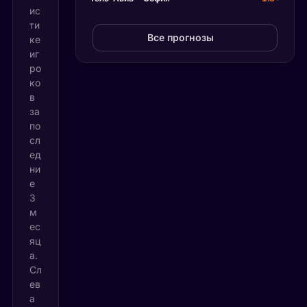
ис
ти
Все прогнозы
ке
иг
ро
ко
в
за
по
сл
ед
ни
е
3
м
ес
яц
а.
Сл
ев
а