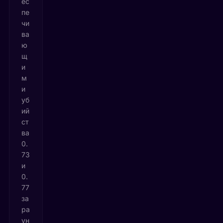
ес
пе
чи
ва
ю
щ
и
м
и
уб
ий
ст
ва
0.
73
и
0.
77
за
ра
ун