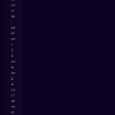
со
ст
ав
:
ре
йт
ин
г
2.
0
ко
м
ан
д
ы
со
ст
ав
ля
ет