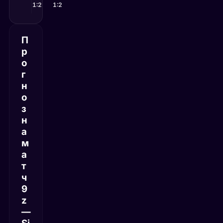
Vitality
1:2
—
UA
1:2
9z
—
Sinners
П
р
о
г
н
о
з
н
а
м
а
т
ч
9
z
—