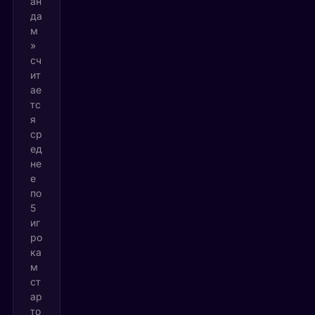
ан
да
м
»
сч
ит
ае
тс
я
ср
ед
не
е
по
5
иг
ро
ка
м
ст
ар
то