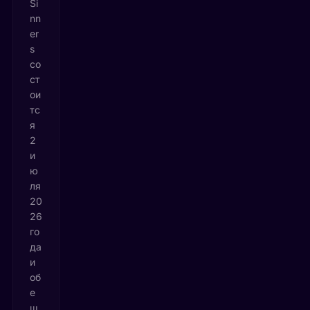
Si
nn
er
s
со
ст
ои
тс
я
2
и
ю
ля
20
26
го
да
и
об
е
щ