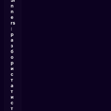
Si
n
n
e
rs
:
р
а
з
б
о
р
и
с
т
а
т
и
с
т