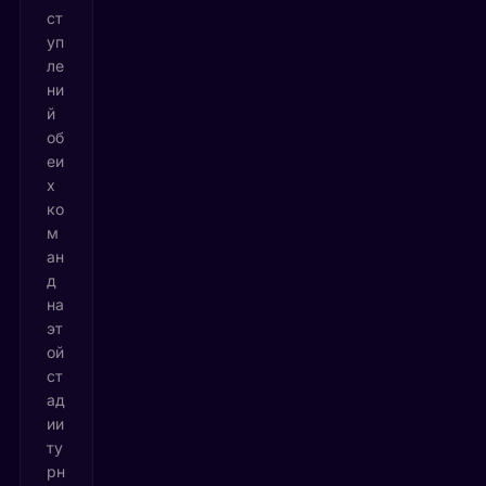
ст
уп
ле
ни
й
об
еи
х
ко
м
ан
д
на
эт
ой
ст
ад
ии
ту
рн