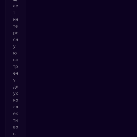
ае
т
ин
те
ре
сн
у
ю
вс
тр
еч
у
дв
ух
ко
лл
ек
ти
во
в