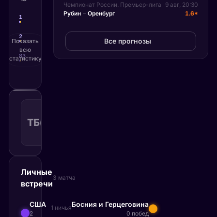
Чемпионат России. Премьер-лига
9 авг, 20:30
Рубин
–
Оренбург
1.6*
1
Ожидаемые голы (xG)
48%
0
Владение мячом
8
52%
Всего ударов
10
2
Удары в створ
1
3
Голевые моменты
4
0
Угловые
3
Все прогнозы
Показать
всю
83
Передачи
0
82
Желтые карточки
1
1
Красные карточки
0
статистику
Тотал
больше
ТБ(2.50)
1.83
Поражение
2.50
КФ
Рекомендуемая
ставка
Личные
3 матча
встречи
США
Босния и Герцеговина
1 ничья
2
0 побед