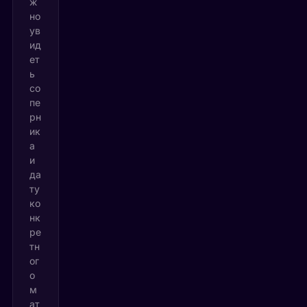
ж
но
ув
ид
ет
ь
со
пе
рн
ик
а
и
да
ту
ко
нк
ре
тн
ог
о
м
ат