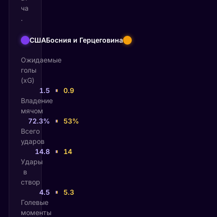
ча
.
США
Босния и Герцеговина
Ожидаемые
голы
(xG)
1.5
0.9
Владение
мячом
72.3%
53%
Всего
ударов
14.8
14
Удары
в
створ
4.5
5.3
Голевые
моменты