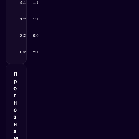
США
4:1
—
Канада
Парагвай
1:1
—
Герцеговина
6 июн 2026
6 июн 2026
США
1:2
—
Панама
Германия
1:1
—
Герцеговина
31 мая 2026
29 мая 2026
США
3:2
—
Герцеговина
Сенегал
0:0
—
Македония
1 апр 2026
31 мар 2026
США
0:2
—
Герцеговина
Португалия
2:1
—
Италия
П
р
о
г
н
о
з
н
а
м