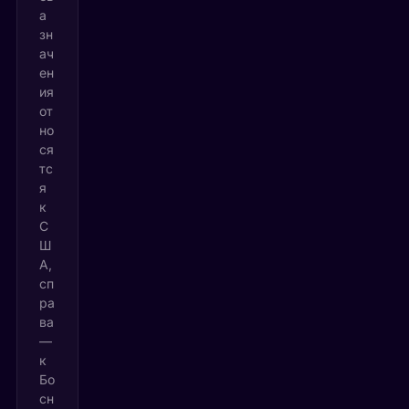
а
зн
ач
ен
ия
от
но
ся
тс
я
к
С
Ш
А,
сп
ра
ва
—
к
Бо
сн