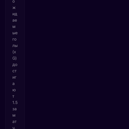
о
ж
ид
ае
м
ые
го
лы
(x
G)
до
ст
иг
а
ю
т
1.5
за
м
ат
ч.