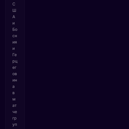
С
Ш
А
и
Бо
сн
ия
и
Ге
рц
ег
ов
ин
а
в
м
ат
че
гр
уп