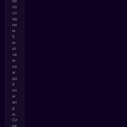
по
по
сл
ед
ни
м
5
м
ат
ча
м
ка
ж
до
й
ко
м
ан
д
ы.
Сл
ев