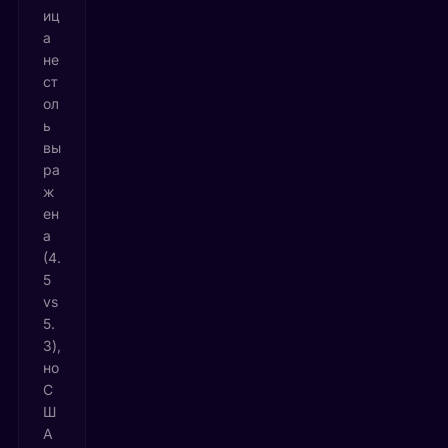
иц
а
не
ст
ол
ь
вы
ра
ж
ен
а
(4.
5
vs
5.
3),
но
С
Ш
А