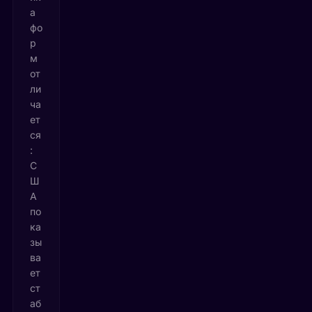
а
фо
р
м
от
ли
ча
ет
ся
:
С
Ш
А
по
ка
зы
ва
ет
ст
аб