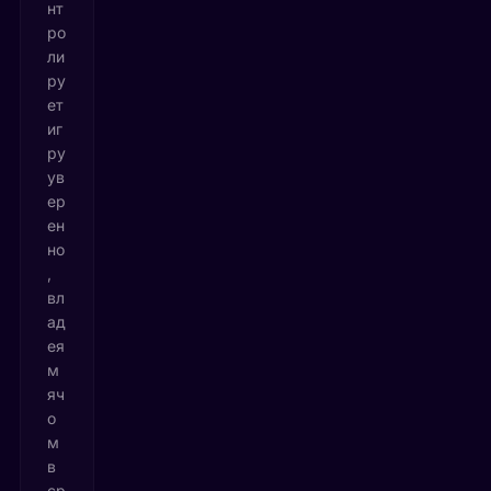
нт
ро
ли
ру
ет
иг
ру
ув
ер
ен
но
,
вл
ад
ея
м
яч
о
м
в
ср