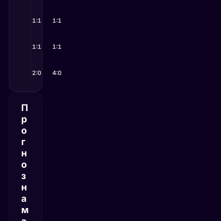
12 июн 2026
14 июн 2026
Канада
1:1
Бразилия
—
1:1
Герцеговина
—
Марокко
6 июн 2026
7 июн 2026
Канада
1:1
Норвегия
—
1:1
Ирландия
—
Марокко
2 июн 2026
2 июн 2026
Канада
2:0
Марокко
—
4:0
Узбекистан
—
Мадагаскар
П
р
о
г
н
о
з
н
а
м