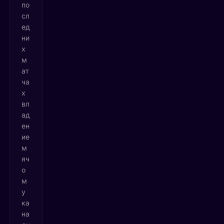
по
сл
ед
ни
х
м
ат
ча
х
вл
ад
ен
ие
м
яч
о
м
у
ка
на