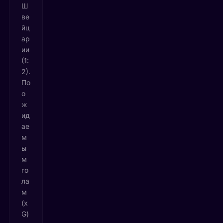
Ш
ве
йц
ар
ии
(1:
2).
По
о
ж
ид
ае
м
ы
м
го
ла
м
(x
G)