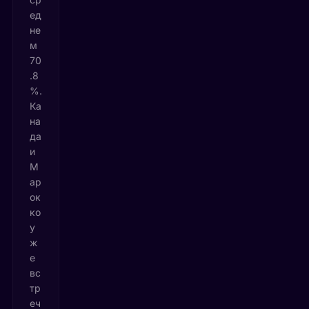
ед
не
м
70
.8
%.
Ка
на
да
и
М
ар
ок
ко
у
ж
е
вс
тр
еч