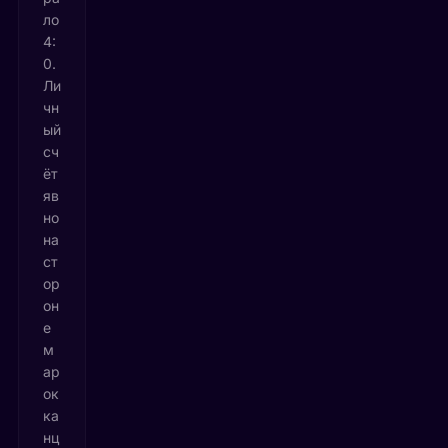
ло
4:
0.
Ли
чн
ый
сч
ёт
яв
но
на
ст
ор
он
е
м
ар
ок
ка
нц