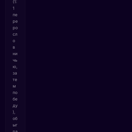
(1:
1
пе
ре
ро
сл
о
в
ни
чь
ю,
за
те
м
по
бе
ду
),
об
ыг
ра