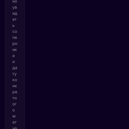
но
ув
ид
ет
ь
со
пе
рн
ик
а
и
да
ту
ко
нк
ре
тн
ог
о
м
ат
ча