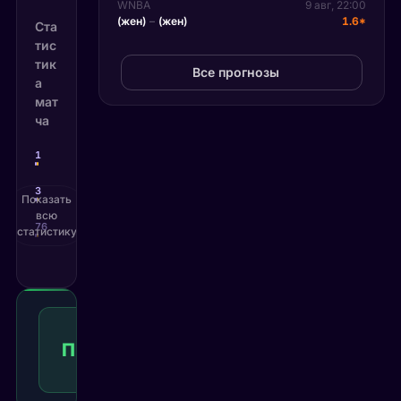
WNBA
9 авг, 22:00
(жен)
–
(жен)
1.6*
Ста
тис
тик
Все прогнозы
а
мат
ча
1
Ожидаемые голы (xG)
45%
1
Владение мячом
11
55%
Всего ударов
5
3
Удары в створ
1
4
Голевые моменты
11
3
Угловые
1
Показать
всю
76
Передачи
4
82
Желтые карточки
1
4
Ожидаемые удары в створ (xGOT)
2
статистику
Победа
игрока
П2
1.84
Победа
2
КФ
Рекомендуемая
ставка