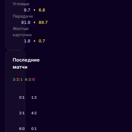
Угловые
9.7
6.8
Передачи
81.8
89.7
Желтые
карточки
1.8
0.7
Последние
матчи
Канада
Марокко
3
/
2
/
1
4
/
2
/
0
28 июн 2026
30 июн 2026
ЮАР
0:1
—
Канада
Нидерланды
1:2
—
Марокко
24 июн 2026
25 июн 2026
Швейцария
2:1
Марокко
4:2
—
Канада
—
Гаити
19 июн 2026
20 июн 2026
Канада
6:0
Шотландия
—
0:1
Катар
—
Марокко