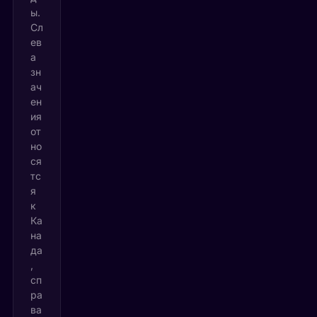
ы.
Сл
ев
а
зн
ач
ен
ия
от
но
ся
тс
я
к
Ка
на
да
,
сп
ра
ва