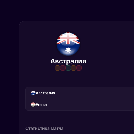
Австралия
Австралия
Египет
Статистика матча