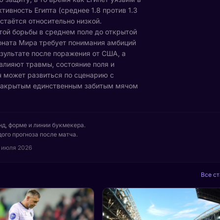
ивность Египта (среднее 1.8 против 1.3
стаётся относительно низкой.
ой борьбы в среднем поле до открытой
оната Мира требует понимания амбиций
зультате после поражения от США, а
овлияют травмы, состояние поля и
 может развиться по сценарию с
я закрытым единственным забитым мячом
нд, форме и линии букмекера.
ого прогноза после матча.
 июля 2026
Все ст