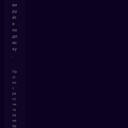
ви
ру
йт
е
по
дп
ис
ку
.
Пр
ог
но
з
ра
сс
чи
та
ла
не
йр