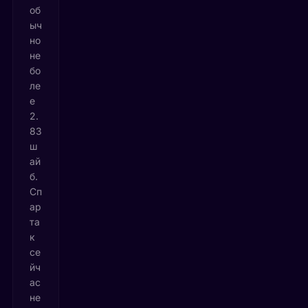
об
ыч
но
не
бо
ле
е
2.
83
ш
ай
б.
Сп
ар
та
к
се
йч
ас
не