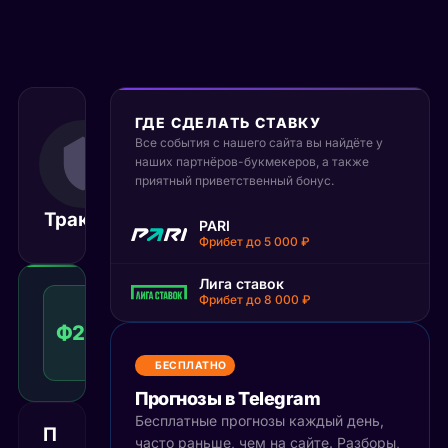
ГДЕ СДЕЛАТЬ СТАВКУ
21 сентября 2025
Все события с нашего сайта вы найдёте у
14:00
наших партнёров-букмекеров, а также
МСК
приятный приветственный бонус.
Трактор
Спартак
Матч завершён
PARI
Фрибет до 5 000 ₽
Лига ставок
Фора
Фрибет до 8 000 ₽
2
Ф2(1)
1.53
Победа
(1)
КФ
Рекомендуемая
БЕСПЛАТНО
ставка
Прогнозы в Telegram
Бесплатные прогнозы каждый день,
П
часто раньше, чем на сайте. Разборы,