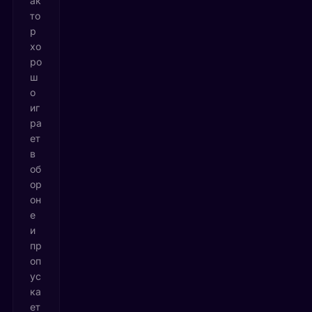
ак
то
р
хо
ро
ш
о
иг
ра
ет
в
об
ор
он
е
и
пр
оп
ус
ка
ет