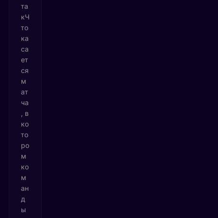
та
кЧ
то
ка
са
ет
ся
м
ат
ча
, в
ко
то
ро
м
ко
м
ан
д
ы