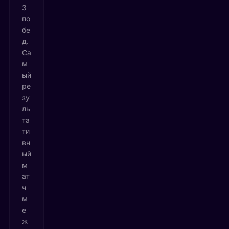
3
по
бе
д.
Са
м
ый
ре
зу
ль
та
ти
вн
ый
м
ат
ч
м
е
ж