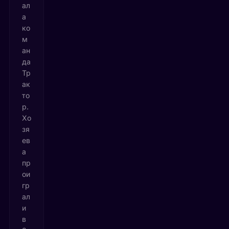
ал
а
ко
м
ан
да
Тр
ак
то
р.
Хо
зя
ев
а
пр
ои
гр
ал
и
в