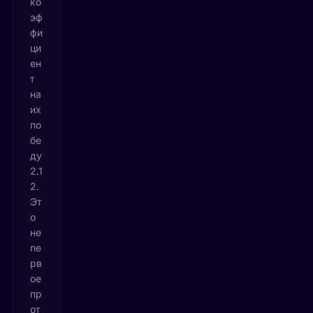
ко
эф
фи
ци
ен
т
на
их
по
бе
ду
2.1
2.
Эт
о
не
пе
рв
ое
пр
от