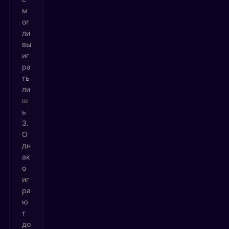
м
ог
ли
вы
иг
ра
ть
ли
ш
ь
3.
О
дн
ак
о
иг
ра
ю
т
до