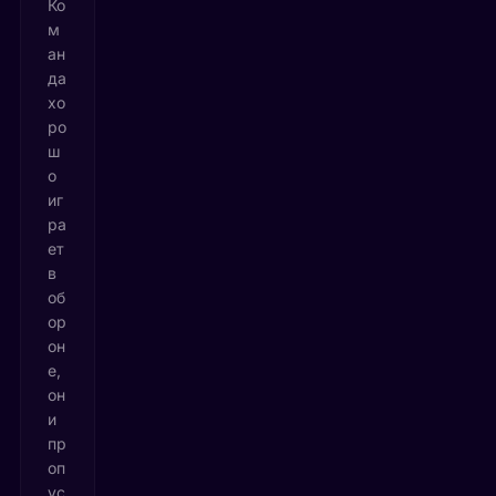
Ко
м
ан
да
хо
ро
ш
о
иг
ра
ет
в
об
ор
он
е,
он
и
пр
оп
ус