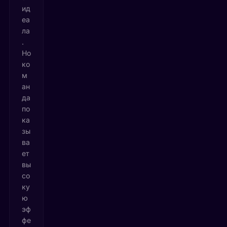
ид
еа
ла
.
Но
ко
м
ан
да
по
ка
зы
ва
ет
вы
со
ку
ю
эф
фе