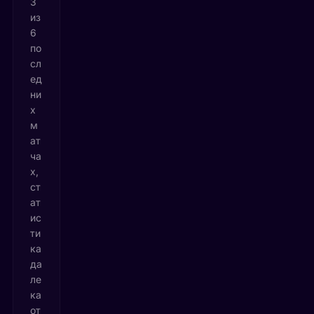
3
из
6
по
сл
ед
ни
х
м
ат
ча
х,
ст
ат
ис
ти
ка
да
ле
ка
от