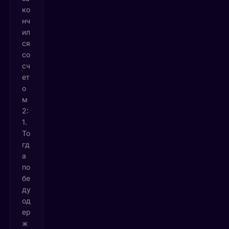
ко
нч
ил
ся
со
сч
ет
о
м
2:
1.
То
гд
а
по
бе
ду
од
ер
ж