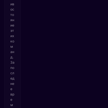
ив
ос
то
ян
ие
эт
их
ко
м
ан
д.
За
по
сл
ед
не
е
вр
е
м