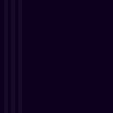
р
а
с
а
п
е
ю
е
н
т
р
с
в
е
а
п
д
ц
а
Ц
и
р
и
о
е
н
н
н
ц
н
а
и
ы
м
н
й
и
н
в
к
а
ы
с
т
л
т
и
е
е
-
т
U
ч
о
S
т
т
O
о
в