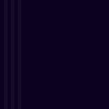
p
и
а
e
з
н
n
в
д
2
е
е
0
с
З
2
т
а
6
н
н
о
д
М
и
и
с
р
к
х
р
а
у
а
к
л
А
э
п
н
т
а
д
о
и
р
с
ч
е
к
т
е
а
о
в
ж
д
а