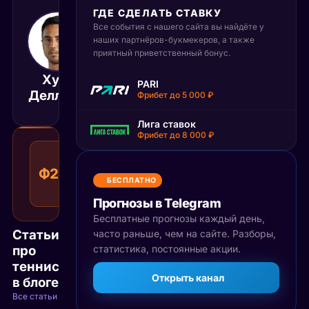
ГДЕ СДЕЛАТЬ СТАВКУ
Все события с нашего сайта вы найдёте у
25 августа 2025
21:30
наших партнёров-букмекеров, а также
приятный приветственный бонус.
МСК
Хуго
Камиль
PARI
Матч завершён
Деллиен
Майхжак
Фрибет до 5 000 ₽
Лига ставок
Фрибет до 8 000 ₽
Фора
2
Ф2(-7)
1.44
Возврат
(-7)
КФ
БЕСПЛАТНО
Рекомендуемая
ставка
Прогнозы в Telegram
Бесплатные прогнозы каждый день,
Статьи
часто раньше, чем на сайте. Разборы,
про
статистика, постоянные акции.
теннис
Открыть канал
в блоге
Все статьи