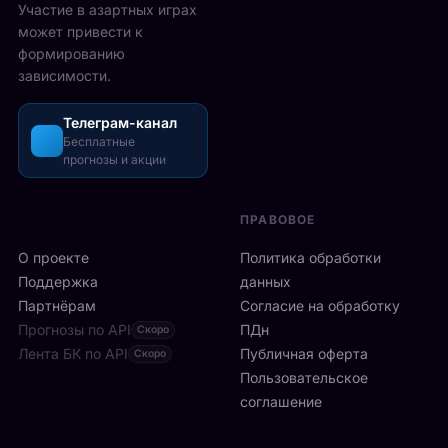
2
Участие в азартных играх
ы
а
5
может привести к
р
з
-
формированию
е
о
2
зависимости.
ч
ш
6
а
л
а
с
Телеграм-канал
и
в
а
Бесплатные
с
г
прогнозы и акции
в
ь
у
м
б
с
и
ы
т
ПРАВОВОЕ
л
с
а
а
т
О проекте
Политика обработки
,
н
р
а
Поддержка
данных
с
о
с
Партнёрам
Согласие на обработку
к
:
р
Прогнозы по API
ПДн
о
Скоро
6
е
й
Лента БК по API
-
Публичная оферта
Скоро
д
к
я
Пользовательское
и
л
р
соглашение
у
и
а
ч
н
к