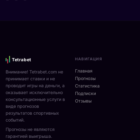
т
д
а
а
е
р
Я
в
е
н
и
н
н
М
а
и
о
м
к
н
и
С
р
к
и
е
с
НАВИГАЦИЯ
Tetrabet
н
а
т
н
л
е
Главная
Внимание! Tetrabet.com не
е
ь
U
Прогнозы
принимает ставки и не
р
в
S
проводит игры на деньги, а
п
Статистика
2
O
оказывает исключительно
р
0
Подписки
p
о
консультационные услуги в
2
Отзывы
e
в
виде прогнозов
6
n
ё
г
результатов спортивных
2
л
о
событий.
0
ч
д
Прогнозы не являются
2
е
у
6
гарантией выигрыша.
т
р