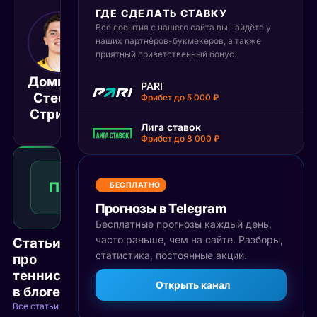
ГДЕ СДЕЛАТЬ СТАВКУ
Все события с нашего сайта вы найдёте у
26 июня 2025
наших партнёров-букмекеров, а также
14:30
приятный приветственный бонус.
МСК
Доминик
PARI
Шинтаро
Стефан
Матч завершён
Фрибет до 5 000 ₽
Мочизуки
Стрикер
Лига ставок
Фрибет до 8 000 ₽
Победа
2
П2
1.50
БЕСПЛАТНО
Победа
КФ
Рекомендуемая
Прогнозы в Telegram
ставка
Бесплатные прогнозы каждый день,
часто раньше, чем на сайте. Разборы,
Статьи
статистика, постоянные акции.
про
теннис
Открыть канал
в блоге
Все статьи