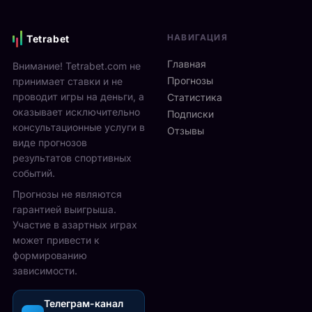
г
н
e
р
я
n
а
НАВИГАЦИЯ
Tetrabet
:
2
ю
F
0
т
Главная
Внимание! Tetrabet.com не
a
2
2
Прогнозы
принимает ставки и не
n
6
5
проводит игры на деньги, а
Статистика
W
и
-
оказывает исключительно
e
д
Подписки
2
консультационные услуги в
e
ё
Отзывы
7
k
виде прогнозов
т
с
с
с
результатов спортивных
е
2
1
событий.
н
3
3
т
Прогнозы не являются
а
п
я
гарантией выигрыша.
в
о
б
Участие в азартных играх
г
2
р
может привести к
у
3
я
формированию
с
а
н
зависимости.
т
в
а
а
г
л
,
Телеграм-канал
у
о