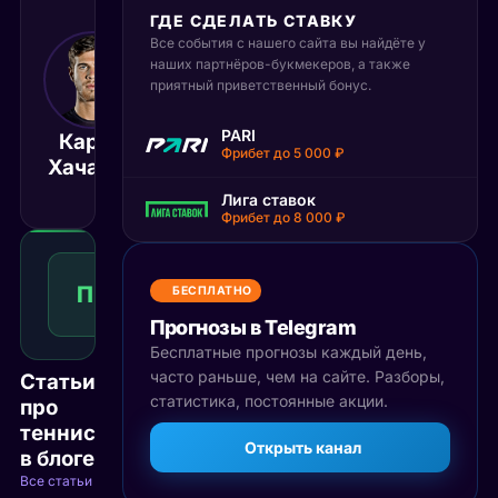
ГДЕ СДЕЛАТЬ СТАВКУ
Все события с нашего сайта вы найдёте у
30 октября 2025
наших партнёров-букмекеров, а также
18:00
приятный приветственный бонус.
МСК
Алекс
PARI
Карен
Де
Матч завершён
Фрибет до 5 000 ₽
Хачанов
Минаур
Лига ставок
Фрибет до 8 000 ₽
Победа
2
П2
1.63
БЕСПЛАТНО
Победа
КФ
Рекомендуемая
Прогнозы в Telegram
ставка
Бесплатные прогнозы каждый день,
часто раньше, чем на сайте. Разборы,
Статьи
статистика, постоянные акции.
про
теннис
Открыть канал
в блоге
Все статьи