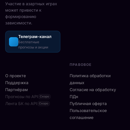
2
Участие в азартных играх
ы
а
5
может привести к
р
з
-
формированию
е
о
2
зависимости.
ч
ш
6
а
л
а
с
Телеграм-канал
и
в
а
Бесплатные
с
г
прогнозы и акции
в
ь
у
м
б
с
и
ы
т
ПРАВОВОЕ
л
с
а
а
т
О проекте
Политика обработки
,
н
р
а
Поддержка
данных
с
о
с
Партнёрам
Согласие на обработку
к
:
р
Прогнозы по API
ПДн
о
Скоро
6
е
й
Лента БК по API
-
Публичная оферта
Скоро
д
к
я
Пользовательское
и
л
р
соглашение
у
и
а
ч
н
к