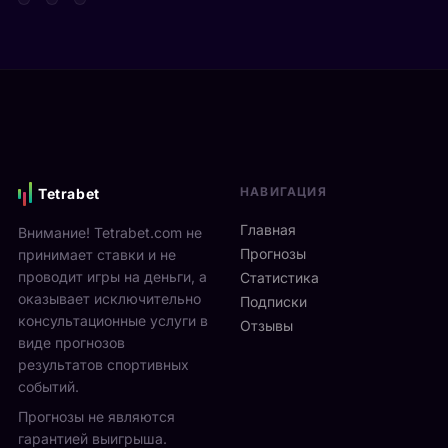
т
д
а
а
е
р
Я
в
е
н
и
н
н
М
а
и
о
м
к
н
и
С
р
к
и
е
с
НАВИГАЦИЯ
Tetrabet
н
а
т
н
л
е
Главная
Внимание! Tetrabet.com не
е
ь
U
Прогнозы
принимает ставки и не
р
в
S
проводит игры на деньги, а
п
Статистика
2
O
оказывает исключительно
р
0
Подписки
p
о
консультационные услуги в
2
Отзывы
e
в
виде прогнозов
6
n
ё
г
результатов спортивных
2
л
о
событий.
0
ч
д
Прогнозы не являются
2
е
у
6
гарантией выигрыша.
т
р