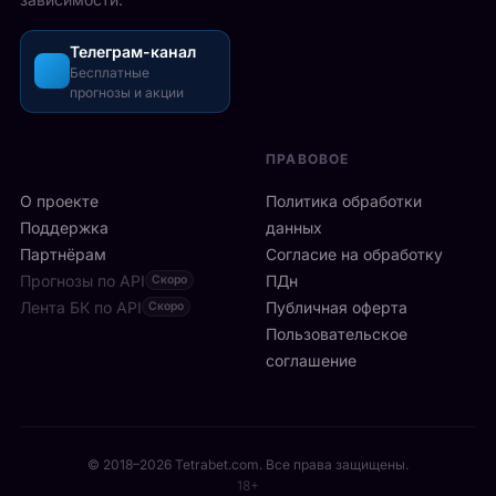
Телеграм-канал
Бесплатные
прогнозы и акции
ПРАВОВОЕ
О проекте
Политика обработки
Поддержка
данных
Партнёрам
Согласие на обработку
Прогнозы по API
ПДн
Скоро
Лента БК по API
Публичная оферта
Скоро
Пользовательское
соглашение
© 2018–2026 Tetrabet.com. Все права защищены.
18+