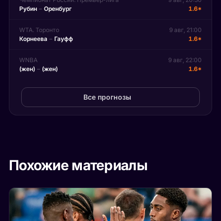
Рубин
–
Оренбург
1.6*
WTA. Торонто
9 авг, 21:00
Корнеева
–
Гауфф
1.6*
WNBA
9 авг, 22:00
(жен)
–
(жен)
1.6*
Все прогнозы
Похожие материалы