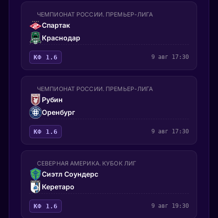
ЧЕМПИОНАТ РОССИИ. ПРЕМЬЕР-ЛИГА
Спартак
Краснодар
КФ 1.6
9 авг 17:30
ЧЕМПИОНАТ РОССИИ. ПРЕМЬЕР-ЛИГА
Рубин
Оренбург
КФ 1.6
9 авг 17:30
СЕВЕРНАЯ АМЕРИКА. КУБОК ЛИГ
Сиэтл Соундерс
Керетаро
КФ 1.6
9 авг 19:30