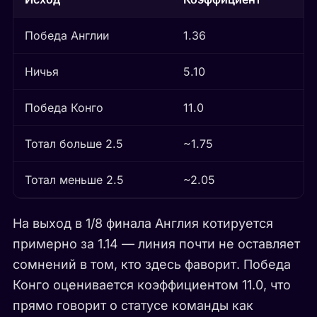
Победа Англии
1.36
Ничья
5.10
Победа Конго
11.0
Тотал больше 2.5
~1.75
Тотал меньше 2.5
~2.05
На выход в 1/8 финала Англия котируется
примерно за 1.14 — линия почти не оставляет
сомнений в том, кто здесь фаворит. Победа
Конго оценивается коэффициентом 11.0, что
прямо говорит о статусе команды как