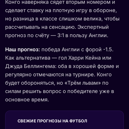
Конго наверняка сядет вторым номером и
сделает ставку на плотную игру в обороне,
но разница в классе слишком велика, чтобы
рассчитывать на сенсацию. Экспертный
прогноз по счёту — 3:1 в пользу Англии.
Наш прогноз:
победа Англии с форой -1.5.
Как альтернатива — гол Харри Кейна или
Джуда Беллингема: оба в хорошей форме и
регулярно отмечаются на турнире. Конго
будет обороняться, но «Трём львам» по
силам решить вопрос о победителе уже в
основное время.
СВЕЖИЕ ПРОГНОЗЫ НА ФУТБОЛ