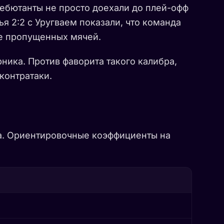
ебютанты не просто доехали до плей-офф
ья 2:2 с Уругваем показали, что команда
е пропущенных мячей.
ника. Против фаворита такого калибра,
контратаки.
ка. Ориентировочные коэффициенты на