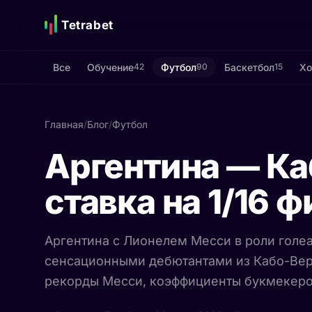
Tetrabet
Все
Обучение
Футбол
Баскетбол
Хо
42
90
15
Главная
/
Блог
/
Футбол
Аргентина — Ка
ставка на 1/16 
Аргентина с Лионелем Месси в роли голе
сенсационными дебютантами из Кабо-Верд
рекорды Месси, коэффициенты букмекеров 