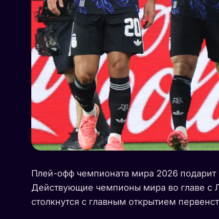
Плей-офф чемпионата мира 2026 подарит 
Действующие чемпионы мира во главе с Л
столкнутся с главным открытием первенс