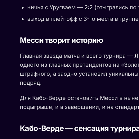
ничья с Уругваем — 2:2 (отыгрались по 
выход в плей-офф с 3-го места в группе
Месси творит историю
Главная звезда матча и всего турнира —
Л
одного из главных претендентов на «Зол
штрафного, а заодно установил уникальны
подряд.
Для Кабо-Верде остановить Месси в ныне
подыгрыше, и в завершении, и на стандар
Кабо-Верде — сенсация турнир