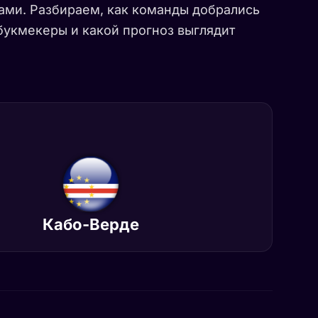
йами. Разбираем, как команды добрались
 букмекеры и какой прогноз выглядит
Кабо-Верде