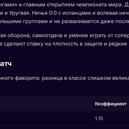
гами» и главным открытием чемпионата мира. Д
и и Уругвая. Ничья 0:0 с испанцами и волевая нич
ольшими группами и не разваливается даже посл
 оборона, самоотдача и умение играть от сопер
 сделают ставку на плотность в защите и редкие 
атч
чного фаворита: разница в классе слишком вели
Коэффициент
1.15