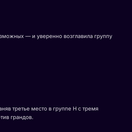
озможных — и уверенно возглавила группу
няв третье место в группе H с тремя
тив грандов.