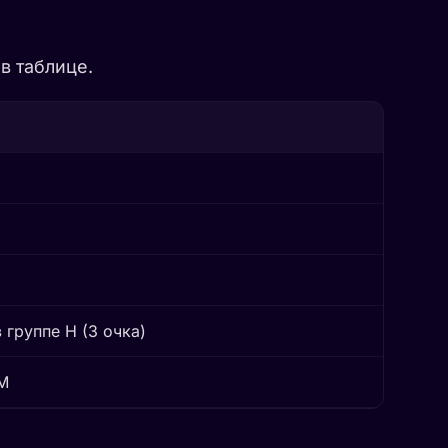
в таблице.
 группе H (3 очка)
М