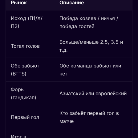
Рынок
Описание
Исход (П1/Х/
Победа хозяев / ничья /
П2)
победа гостей
Больше/меньше 2.5, 3.5 и
Тотал голов
т.д.
Обе забьют
Обе команды забьют или
(BTTS)
нет
Форы
Азиатский или европейский
(гандикап)
Кто забьёт первый гол в
Первый гол
матче
Итог в