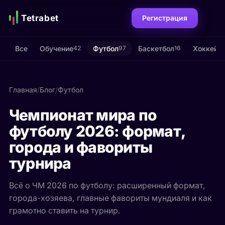
Tetrabet
Регистрация
Все
Обучение
Футбол
Баскетбол
Хоккей
42
97
16
15
Главная
/
Блог
/
Футбол
Чемпионат мира по
футболу 2026: формат,
города и фавориты
турнира
Всё о ЧМ 2026 по футболу: расширенный формат,
города-хозяева, главные фавориты мундиаля и как
грамотно ставить на турнир.