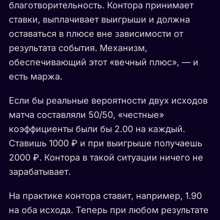
благотворительность. Контора принимает
ставки, выплачивает выигрыши и должна
оставаться в плюсе вне зависимости от
результата события. Механизм,
обеспечивающий этот «вечный плюс», — и
есть маржа.
Если бы реальные вероятности двух исходов
матча составляли 50/50, «честные»
коэффициенты были бы 2.00 на каждый.
Ставишь 1000 ₽ и при выигрыше получаешь
2000 ₽. Контора в такой ситуации ничего не
зарабатывает.
На практике контора ставит, например, 1.90
на оба исхода. Теперь при любом результате