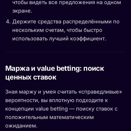
чтобы видеть все предложения на одном
экране.
Держите средства распределёнными по
нескольким счетам, чтобы быстро
использовать лучший коэффициент.
Маржа и value betting: поиск
ценных ставок
Зная маржу и умея считать «справедливые»
вероятности, вы вплотную подходите к
концепции value betting — поиску ставок с
положительным математическим
ожиданием.