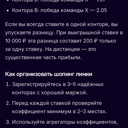
Контора В: победа команды X — 2.05
Если вы всегда ставите в одной конторе, вы
упускаете разницу. При выигрышной ставке в
10 000 ₽ эта разница составит 200 ₽ только
за одну ставку. На дистанции — это
существенная часть прибыли.
Как организовать шопинг линии
Зарегистрируйтесь в 3–5 надёжных
конторах с хорошей маржой.
Перед каждой ставкой проверяйте
коэффициент минимум в 2–3 местах.
Используйте агрегаторы коэффициентов,