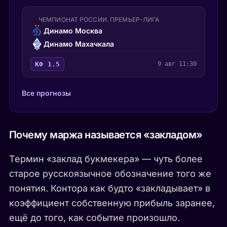
ЧЕМПИОНАТ РОССИИ. ПРЕМЬЕР-ЛИГА
Динамо Москва
Динамо Махачкала
КФ 1.5
9 авг 11:30
Все прогнозы
Почему маржа называется «закладом»
Термин «заклад букмекера» — чуть более
старое русскоязычное обозначение того же
понятия. Контора как будто «закладывает» в
коэффициент собственную прибыль заранее,
ещё до того, как событие произошло.