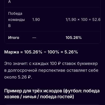
A
Победа
команды
1.90
1/1.90 × 100 = 52.63
B
Итого
—
105.26%
Маржа = 105.26% − 100% = 5.26%
Это значит: с каждых 100 ₽ ставок букмекер
в долгосрочной перспективе оставляет себе
около 5.26 ₽.
Пример для трёх исходов (футбол: победа
хозяев / ничья / победа гостей)