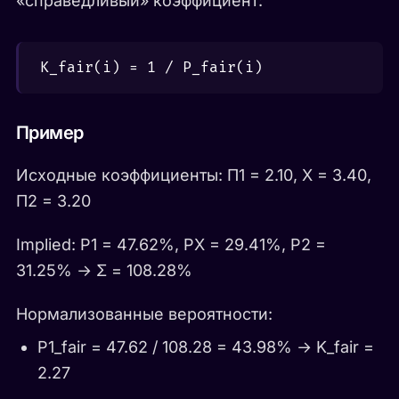
«справедливый» коэффициент:
K_fair(i) = 1 / P_fair(i)
Пример
Исходные коэффициенты: П1 = 2.10, X = 3.40,
П2 = 3.20
Implied: P1 = 47.62%, PX = 29.41%, P2 =
31.25% → Σ = 108.28%
Нормализованные вероятности:
P1_fair = 47.62 / 108.28 = 43.98% → K_fair =
2.27