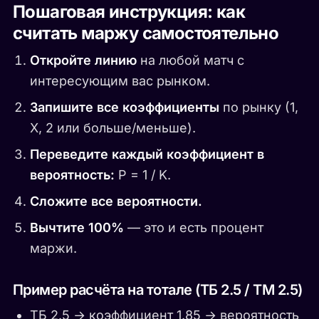
Пошаговая инструкция: как
считать маржу самостоятельно
Откройте линию
на любой матч с
интересующим вас рынком.
Запишите все коэффициенты
по рынку (1,
X, 2 или больше/меньше).
Переведите каждый коэффициент в
вероятность:
P = 1 / K.
Сложите все вероятности.
Вычтите 100%
— это и есть процент
маржи.
Пример расчёта на тотале (ТБ 2.5 / ТМ 2.5)
ТБ 2.5 → коэффициент 1.85 → вероятность