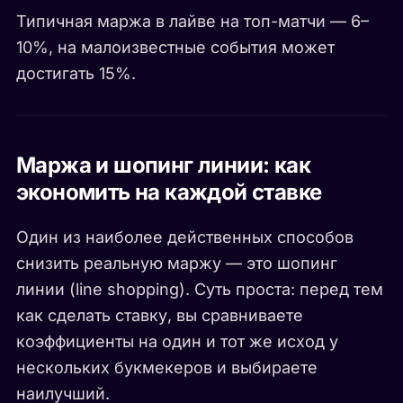
Типичная маржа в лайве на топ-матчи — 6–
10%, на малоизвестные события может
достигать 15%.
Маржа и шопинг линии: как
экономить на каждой ставке
Один из наиболее действенных способов
снизить реальную маржу — это шопинг
линии (line shopping). Суть проста: перед тем
как сделать ставку, вы сравниваете
коэффициенты на один и тот же исход у
нескольких букмекеров и выбираете
наилучший.