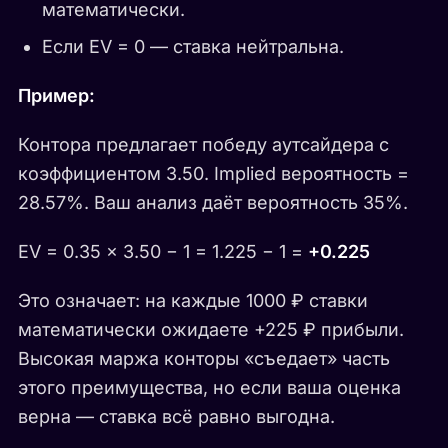
математически.
Если EV = 0 — ставка нейтральна.
Пример:
Контора предлагает победу аутсайдера с
коэффициентом 3.50. Implied вероятность =
28.57%. Ваш анализ даёт вероятность 35%.
EV = 0.35 × 3.50 − 1 = 1.225 − 1 =
+0.225
Это означает: на каждые 1000 ₽ ставки
математически ожидаете +225 ₽ прибыли.
Высокая маржа конторы «съедает» часть
этого преимущества, но если ваша оценка
верна — ставка всё равно выгодна.