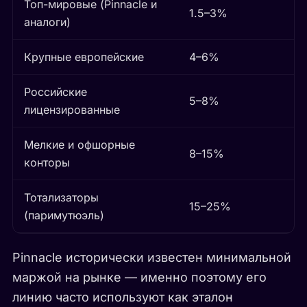
Топ-мировые (Pinnacle и
1.5–3%
аналоги)
Крупные европейские
4–6%
Российские
5–8%
лицензированные
Мелкие и офшорные
8–15%
конторы
Тотализаторы
15–25%
(паримутюэль)
Pinnacle исторически известен минимальной
маржой на рынке — именно поэтому его
линию часто используют как эталон