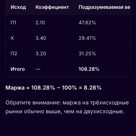
Исход
Коэффициент
Подразумеваемая веро
П1
2.10
47.62%
X
3.40
29.41%
П2
3.20
31.25%
Итого
—
108.28%
Маржа = 108.28% − 100% = 8.28%
Обратите внимание: маржа на трёхисходные
рынки обычно выше, чем на двухисходные.