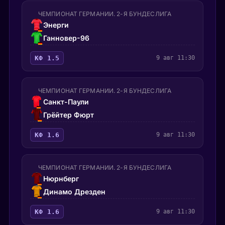
ЧЕМПИОНАТ ГЕРМАНИИ. 2-Я БУНДЕСЛИГА
Энерги
Ганновер-96
КФ 1.5
9 авг 11:30
ЧЕМПИОНАТ ГЕРМАНИИ. 2-Я БУНДЕСЛИГА
Санкт-Паули
Грёйтер Фюрт
КФ 1.6
9 авг 11:30
ЧЕМПИОНАТ ГЕРМАНИИ. 2-Я БУНДЕСЛИГА
Нюрнберг
Динамо Дрезден
КФ 1.6
9 авг 11:30