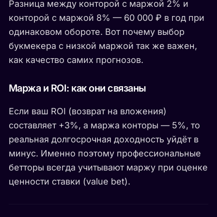
Разница между конторой с маржой 2% и
конторой с маржой 8% — 60 000 ₽ в год при
одинаковом обороте. Вот почему выбор
букмекера с низкой маржой так же важен,
как качество самих прогнозов.
Маржа и ROI: как они связаны
Если ваш ROI (возврат на вложения)
составляет +3%, а маржа конторы — 5%, то
реальная долгосрочная доходность уйдёт в
минус. Именно поэтому профессиональные
бетторы всегда учитывают маржу при оценке
ценности ставки (value bet).