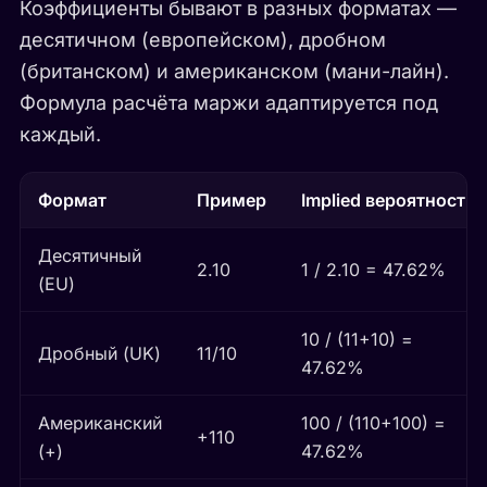
Коэффициенты бывают в разных форматах —
десятичном (европейском), дробном
(британском) и американском (мани-лайн).
Формула расчёта маржи адаптируется под
каждый.
Формат
Пример
Implied вероятность
Десятичный
2.10
1 / 2.10 = 47.62%
(EU)
10 / (11+10) =
Дробный (UK)
11/10
47.62%
Американский
100 / (110+100) =
+110
(+)
47.62%