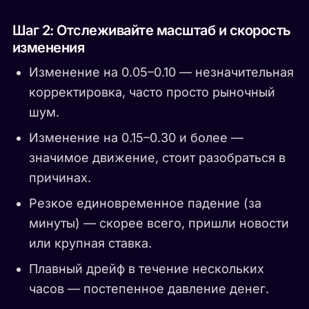
Шаг 2: Отслеживайте масштаб и скорость
изменения
Изменение на 0.05–0.10 — незначительная
корректировка, часто просто рыночный
шум.
Изменение на 0.15–0.30 и более —
значимое движение, стоит разобраться в
причинах.
Резкое единовременное падение (за
минуты) — скорее всего, пришли новости
или крупная ставка.
Плавный дрейф в течение нескольких
часов — постепенное давление денег.