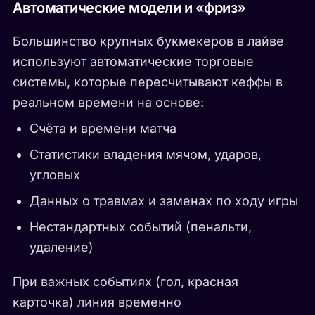
Автоматические модели и «фриз»
Большинство крупных букмекеров в лайве
используют автоматические торговые
системы, которые пересчитывают кеффы в
реальном времени на основе:
Счёта и времени матча
Статистики владения мячом, ударов,
угловых
Данных о травмах и заменах по ходу игры
Нестандартных событий (пенальти,
удаление)
При важных событиях (гол, красная
карточка) линия временно