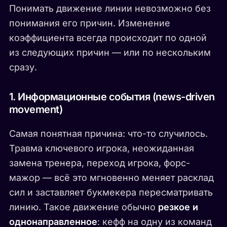
Понимать движение линии невозможно без
понимания его причин. Изменение
коэффициента всегда происходит по одной
из следующих причин — или по нескольким
сразу.
1. Информационные события (news-driven
movement)
Самая понятная причина: что-то случилось.
Травма ключевого игрока, неожиданная
замена тренера, переход игрока, форс-
мажор — всё это мгновенно меняет расклад
сил и заставляет букмекера пересматривать
линию. Такое движение обычно
резкое и
однонаправленное
: кефф на одну из команд