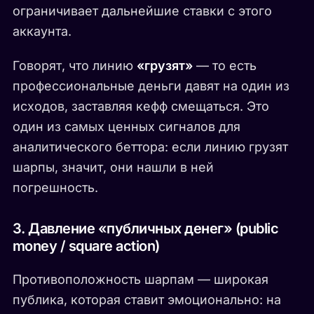
ограничивает дальнейшие ставки с этого
аккаунта.
Говорят, что линию
«грузят»
— то есть
профессиональные деньги давят на один из
исходов, заставляя кефф смещаться. Это
один из самых ценных сигналов для
аналитического беттора: если линию грузят
шарпы, значит, они нашли в ней
погрешность.
3. Давление «публичных денег» (public
money / square action)
Противоположность шарпам — широкая
публика, которая ставит эмоционально: на