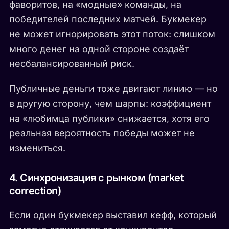
фаворитов, на «модные» команды, на
победителей последних матчей. Букмекер
не может игнорировать этот поток: слишком
много денег на одной стороне создаёт
несбалансированный риск.
Публичные деньги тоже двигают линию — но
в другую сторону, чем шарпы: коэффициент
на «любимца публики» снижается, хотя его
реальная вероятность победы может не
измениться.
4. Синхронизация с рынком (market
correction)
Если один букмекер выставил кефф, который