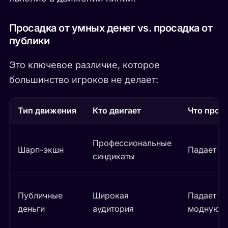
Просадка от умных денег vs. просадка от
публики
Это ключевое различие, которое
большинство игроков не делает:
Тип движения
Кто двигает
Что прои
Профессиональные
Шарп-экшн
Падает (б
синдикаты
Публичные
Широкая
Падает (о
деньги
аудитория
модную к