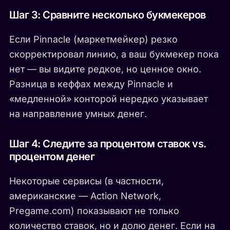
Шаг 3: Сравните несколько букмекеров
Если Pinnacle (маркетмейкер) резко
скорректировал линию, а ваш букмекер пока
нет — вы видите редкое, но ценное окно.
Разница в кеффах между Pinnacle и
«медленной» конторой нередко указывает
на направление умных денег.
Шаг 4: Следите за процентом ставок vs.
процентом денег
Некоторые сервисы (в частности,
американские — Action Network,
Pregame.com) показывают не только
количество ставок, но и долю денег. Если на