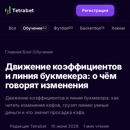
Tetrabet
Регистрация
Все
Обучение
Футбол
Баскетбол
Хоккей
42
90
15
13
Главная
/
Блог
/
Обучение
Движение коэффициентов
и линия букмекера: о чём
говорят изменения
Движение коэффициентов и линия букмекера: как
читать изменения кефов, грузят линию умные
деньги и что значит просадка кэфа.
Редакция Tetrabet
10 июня 2026
1 мин чтения