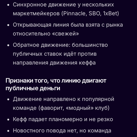
Синхронное движение у нескольких
маркетмейкеров (Pinnacle, SBO, 1xBet)
Открывающая линия была взята с рынка
относительно «свежей»
Обратное движение: большинство
публичных ставок идёт против
направления движения кеффа
Признаки того, что линию двигают
публичные деньги
Движение направлено к популярной
команде (фаворит, «модный» клуб)
Кефф падает планомерно и не резко
Новостного повода нет, но команда