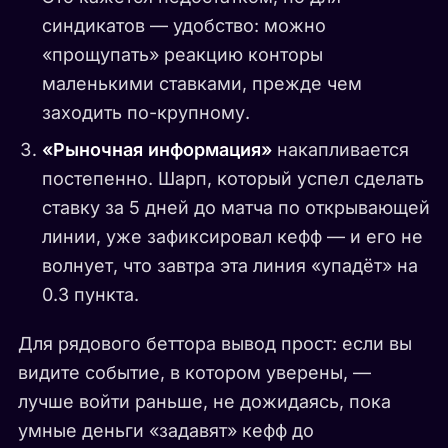
синдикатов — удобство: можно
«прощупать» реакцию конторы
маленькими ставками, прежде чем
заходить по-крупному.
«Рыночная информация»
накапливается
постепенно. Шарп, который успел сделать
ставку за 5 дней до матча по открывающей
линии, уже зафиксировал кефф — и его не
волнует, что завтра эта линия «упадёт» на
0.3 пункта.
Для рядового беттора вывод прост: если вы
видите событие, в котором уверены, —
лучше войти раньше, не дожидаясь, пока
умные деньги «задавят» кефф до