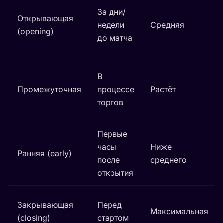
За дни/
Открывающая
недели
Средняя
(opening)
до матча
В
Промежуточная
процессе
Растёт
торгов
Первые
часы
Ниже
Ранняя (early)
после
среднего
открытия
Закрывающая
Перед
Максимальная
(closing)
стартом