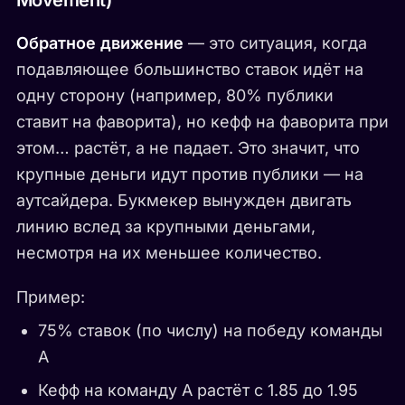
Movement)
Обратное движение
— это ситуация, когда
подавляющее большинство ставок идёт на
одну сторону (например, 80% публики
ставит на фаворита), но кефф на фаворита при
этом… растёт, а не падает. Это значит, что
крупные деньги идут против публики — на
аутсайдера. Букмекер вынужден двигать
линию вслед за крупными деньгами,
несмотря на их меньшее количество.
Пример:
75% ставок (по числу) на победу команды
А
Кефф на команду А растёт с 1.85 до 1.95