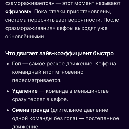
«замораживается» — этот момент называют
«фризом»
. Пока ставки приостановлены,
система пересчитывает вероятности. После
«размораживания» кеффы выходят уже
обновлёнными.
Что двигает лайв-коэффициент быстро
Гол
— самое резкое движение. Кефф на
командный итог мгновенно
пересматривается.
Удаление
— команда в меньшинстве
сразу теряет в кеффе.
Смена тренда
(длительное давление
одной команды без гола) — постепенное
движение.