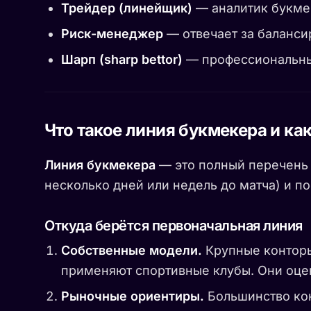
Трейдер (линейщик)
— аналитик букме
Риск-менеджер
— отвечает за баланси
Шарп (sharp bettor)
— профессиональный
Что такое линия букмекера и ка
Линия букмекера
— это полный перечень 
несколько дней или недель до матча) и по
Откуда берётся первоначальная линия
Собственные модели.
Крупные конторы
применяют спортивные клубы. Они оцен
Рыночные ориентиры.
Большинство кон