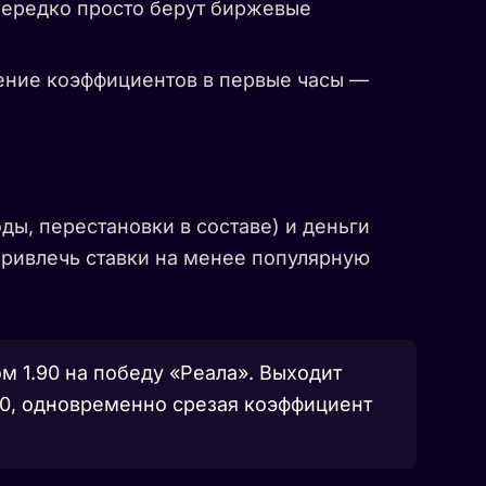
нередко просто берут биржевые
ение коэффициентов в первые часы —
ды, перестановки в составе) и деньги
привлечь ставки на менее популярную
 1.90 на победу «Реала». Выходит
10, одновременно срезая коэффициент