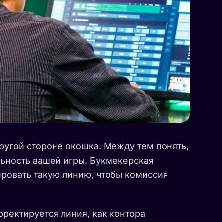
другой стороне окошка. Между тем понять,
льность вашей игры. Букмекерская
мировать такую линию, чтобы комиссия
рректируется линия, как контора