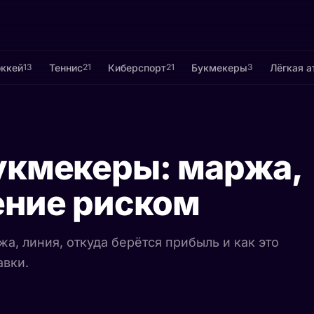
ккей
Теннис
Киберспорт
Букмекеры
Лёгкая а
13
21
21
3
укмекеры: маржа,
ение риском
а, линия, откуда берётся прибыль и как это
авки.