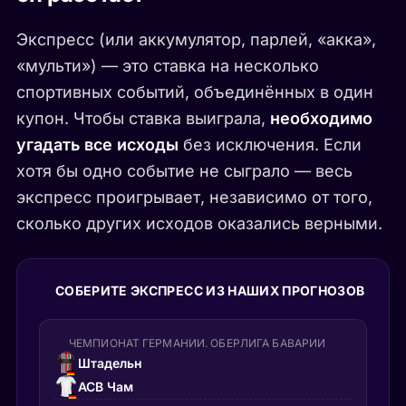
Экспресс (или аккумулятор, парлей, «акка»,
«мульти») — это ставка на несколько
спортивных событий, объединённых в один
купон. Чтобы ставка выиграла,
необходимо
угадать все исходы
без исключения. Если
хотя бы одно событие не сыграло — весь
экспресс проигрывает, независимо от того,
сколько других исходов оказались верными.
СОБЕРИТЕ ЭКСПРЕСС ИЗ НАШИХ ПРОГНОЗОВ
ЧЕМПИОНАТ ГЕРМАНИИ. ОБЕРЛИГА БАВАРИИ
Штадельн
АСВ Чам