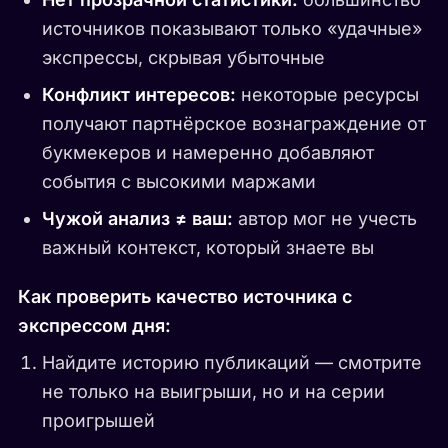
источников показывают только «удачные»
экспрессы, скрывая убыточные
Конфликт интересов:
некоторые ресурсы
получают партнёрское вознаграждение от
букмекеров и намеренно добавляют
события с высокими маржами
Чужой анализ ≠ ваш:
автор мог не учесть
важный контекст, который знаете вы
Как проверить качество источника с
экспрессом дня:
Найдите историю публикаций — смотрите
не только на выигрыши, но и на серии
проигрышей