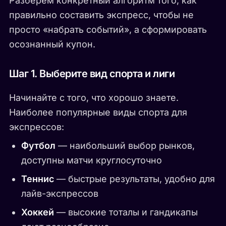
Разберём конкретный алгоритм того, как
правильно составить экспресс, чтобы не
просто «набрать событий», а сформировать
осознанный купон.
Шаг 1. Выберите вид спорта и лиги
Начинайте с того, что хорошо знаете.
Наиболее популярные виды спорта для
экспрессов:
Футбол
— наибольший выбор рынков,
доступны матчи круглосуточно
Теннис
— быстрые результаты, удобно для
лайв-экспрессов
Хоккей
— высокие тоталы и гандикапы