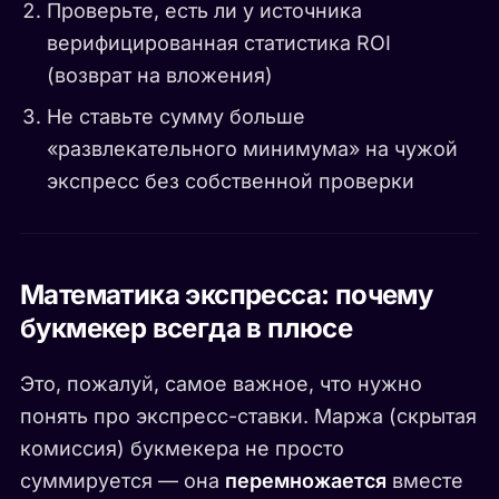
Проверьте, есть ли у источника
верифицированная статистика ROI
(возврат на вложения)
Не ставьте сумму больше
«развлекательного минимума» на чужой
экспресс без собственной проверки
Математика экспресса: почему
букмекер всегда в плюсе
Это, пожалуй, самое важное, что нужно
понять про экспресс-ставки. Маржа (скрытая
комиссия) букмекера не просто
суммируется — она
перемножается
вместе