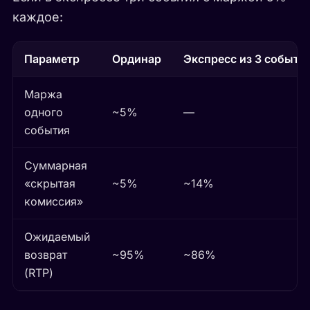
каждое:
Параметр
Ординар
Экспресс из 3 событи
Маржа
одного
~5%
—
события
Суммарная
«скрытая
~5%
~14%
комиссия»
Ожидаемый
возврат
~95%
~86%
(RTP)