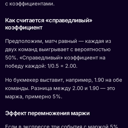
с коэффициентами.
Как считается «справедливый»
коэффициент
Предположим, матч равный — каждая из
двух команд выигрывает с вероятностью
50%. «Справедливый» коэффициент на
победу каждой: 1/0.5 = 2.00.
Но букмекер выставит, например, 1.90 на обе
команды. Разница между 2.00 и 1.90 — это
маржа, примерно 5%.
Эффект перемножения маржи
Если в экспрессе три события с маржой 5%