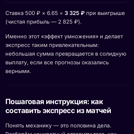
Ставка 500 ₽ × 6.65 =
3 325 ₽
при выигрыше
(чистая прибыль — 2 825 ₽).
Именно этот «эффект умножения» и делает
экспресс таким привлекательным:
небольшая сумма превращается в солидную
выплату, если все прогнозы оказались
верными.
Пошаговая инструкция: как
составить экспресс из матчей
Понять механику — это половина дела.