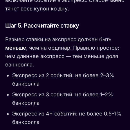
включайте событие в экспресс. Слабое звено
тянет весь купон ко дну.
Шаг 5. Рассчитайте ставку
Размер ставки на экспресс должен быть
меньше
, чем на ординар. Правило простое:
чем длиннее экспресс — тем меньше доля
банкролла.
Экспресс из 2 событий: не более 2–3%
банкролла
Экспресс из 3 событий: не более 1–2%
банкролла
Экспресс из 4+ событий: не более 0.5–1%
банкролла