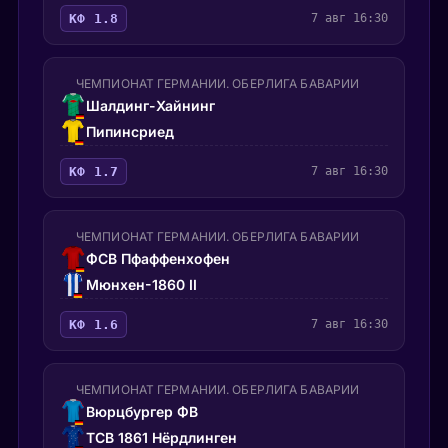
КФ 1.8
7 авг 16:30
ЧЕМПИОНАТ ГЕРМАНИИ. ОБЕРЛИГА БАВАРИИ
Шалдинг-Хайнинг
Пипинсриед
КФ 1.7
7 авг 16:30
ЧЕМПИОНАТ ГЕРМАНИИ. ОБЕРЛИГА БАВАРИИ
ФСВ Пфаффенхофен
Мюнхен-1860 II
КФ 1.6
7 авг 16:30
ЧЕМПИОНАТ ГЕРМАНИИ. ОБЕРЛИГА БАВАРИИ
Вюрцбургер ФВ
ТСВ 1861 Нёрдлинген