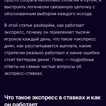
выстроить логически связанную цепочку с
обоснованным выбором каждого исхода.
В этой статье разберём, как работает
экспресс, почему он привлекает тысячи
игроков каждый день, что такое «экспресс
дня», как рассчитывается выплата, какие
стратегии реально работают и какие ошибки
стоят беттерам денег. Плюс — подробные
ответы на самые частые вопросы об
экспресс-ставках.
Что такое экспресс в ставках и как
он работает