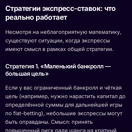
Стратегии экспресс-ставок: что
реально работает
Несмотря на неблагоприятную математику,
существуют ситуации, когда экспрессы
имеют смысл в рамках общей стратегии.
Стратегия 1. «Маленький банкролл —
большая цель»
Если у вас ограниченный банкролл и чёткая
цель (например, нужно нарастить капитал до
определённой суммы для дальнейшей игры
по flat-betting), небольшие экспрессы могут
быть оправданы. Смысл: принять
повышенный риск ради шанса на кратный