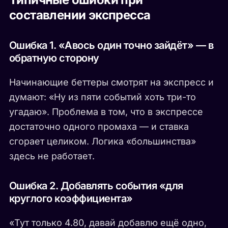
составлении экспресса
Ошибка 1. «Авось один точно зайдёт» — в
обратную сторону
Начинающие беттеры смотрят на экспресс и
думают: «Ну из пяти событий хоть три-то
угадаю». Проблема в том, что в экспрессе
достаточно одного промаха — и ставка
сгорает целиком. Логика «большинства»
здесь не работает.
Ошибка 2. Добавлять события «для
круглого коэффициента»
«Тут только 4.80, давай добавлю ещё одно,