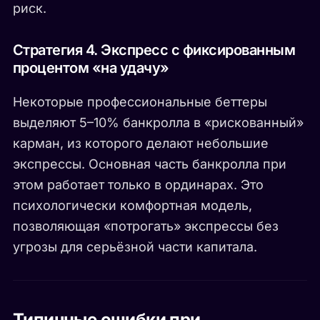
риск.
Стратегия 4. Экспресс с фиксированным
процентом «на удачу»
Некоторые профессиональные беттеры
выделяют 5–10% банкролла в «рискованный»
карман, из которого делают небольшие
экспрессы. Основная часть банкролла при
этом работает только в ординарах. Это
психологически комфортная модель,
позволяющая «потрогать» экспрессы без
угрозы для серьёзной части капитала.
Типичные ошибки при