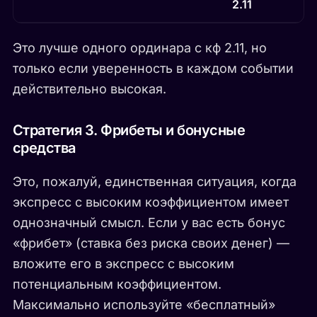
2.11
Это лучше одного ординара с кф 2.11, но
только если уверенность в каждом событии
действительно высокая.
Стратегия 3. Фрибеты и бонусные
средства
Это, пожалуй, единственная ситуация, когда
экспресс с высоким коэффициентом имеет
однозначный смысл. Если у вас есть бонус
«фрибет» (ставка без риска своих денег) —
вложите его в экспресс с высоким
потенциальным коэффициентом.
Максимально используйте «бесплатный»