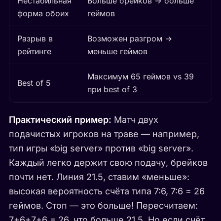
Нестабильная
Больше брейков → больше
форма обоих
геймов
Разрыв в
Возможен разгром →
рейтинге
меньше геймов
Максимум 65 геймов vs 39
Best of 5
при best of 3
Практический пример:
Матч двух
подачистых игроков на траве — например,
тип игры «big server» против «big server».
Каждый легко держит свою подачу, брейков
почти нет. Линия 21.5, ставим «меньше»:
высокая вероятность счёта типа 7:6, 7:6 = 26
геймов. Стоп — это больше! Пересчитаем:
7+6+7+6 = 26, что больше 21.5. Но если счёт