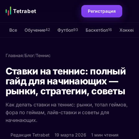
Tetrabet
Регистрация
Все
Обучение
Футбол
Баскетбол
Хоккей
42
93
16
13
Главная
/
Блог
/
Теннис
Ставки на теннис: полный
гайд для начинающих —
рынки, стратегии, советы
Как делать ставки на теннис: рынки, тотал геймов,
фора по геймам, лайв-ставки и советы для
начинающих.
Редакция Tetrabet
19 марта 2026
1 мин чтения