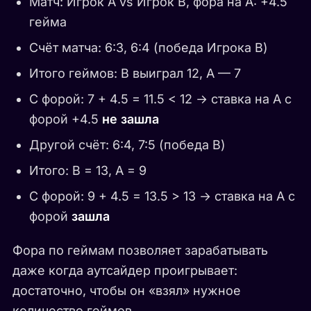
Матч: Игрок A vs Игрок B, фора на A: +4.5
гейма
Счёт матча: 6:3, 6:4 (победа Игрока B)
Итого геймов: B выиграл 12, A — 7
С форой: 7 + 4.5 = 11.5 < 12 → ставка на A с
форой +4.5
не зашла
Другой счёт: 6:4, 7:5 (победа B)
Итого: B = 13, A = 9
С форой: 9 + 4.5 = 13.5 > 13 → ставка на A с
форой
зашла
Фора по геймам позволяет зарабатывать
даже когда аутсайдер проигрывает:
достаточно, чтобы он «взял» нужное
количество геймов.