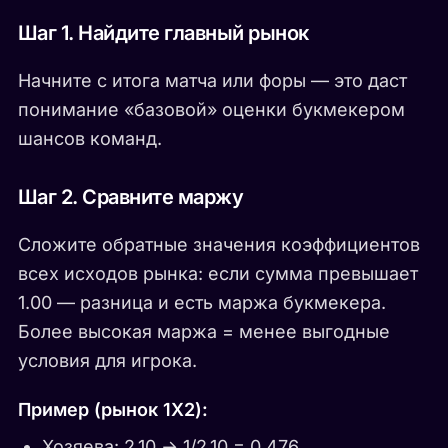
Шаг 1. Найдите главный рынок
Начните с итога матча или форы — это даст
понимание «базовой» оценки букмекером
шансов команд.
Шаг 2. Сравните маржу
Сложите обратные значения коэффициентов
всех исходов рынка: если сумма превышает
1.00 — разница и есть маржа букмекера.
Более высокая маржа = менее выгодные
условия для игрока.
Пример (рынок 1X2):
Хозяева: 2.10 → 1/2.10 = 0.476