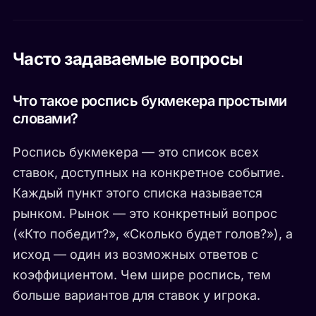
Часто задаваемые вопросы
Что такое роспись букмекера простыми
словами?
Роспись букмекера — это список всех
ставок, доступных на конкретное событие.
Каждый пункт этого списка называется
рынком. Рынок — это конкретный вопрос
(«Кто победит?», «Сколько будет голов?»), а
исход — один из возможных ответов с
коэффициентом. Чем шире роспись, тем
больше вариантов для ставок у игрока.