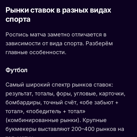
Рынки ставок в разных видах
спорта
Роспись матча заметно отличается в
зависимости от вида спорта. Разберём
главные особенности.
Футбол
Самый широкий спектр рынков ставок:
результат, тоталы, форы, угловые, карточки,
бомбардиры, точный счёт, «обе забьют +
тотал», «победитель + тотал»
(комбинированные рынки). Крупные
букмекеры выставляют 200–400 рынков на