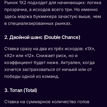
Рынок 1X2 подходит для начинающих: логика
прозрачна, а исходов всего три. Но именно
здесь маржа букмекера зачастую выше, чем
в специализированных рынках.
2. Двойной шанс (Double Chance)
Ставка сразу на два из трёх исходов: «1X»,
«X2» или «12». Снижает риск, но и
коэффициент будет ниже. Актуален, когда
хочется застраховаться от ничьей или от
победы одной из команд.
3. Тотал (Total)
Ставка на суммарное количество голов