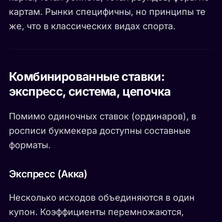
картам. Рынки специфичны, но принципы те
же, что в классических видах спорта.
Комбинированные ставки:
экспресс, система, цепочка
Помимо одиночных ставок (ординаров), в
росписи букмекера доступны составные
форматы.
Экспресс (Акка)
Несколько исходов объединяются в один
купон. Коэффициенты перемножаются,