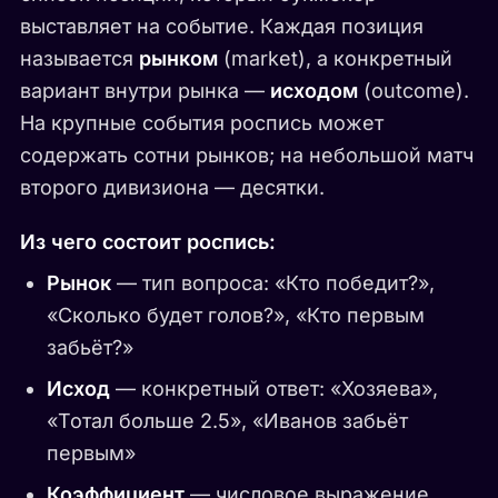
выставляет на событие. Каждая позиция
называется
рынком
(market), а конкретный
вариант внутри рынка —
исходом
(outcome).
На крупные события роспись может
содержать сотни рынков; на небольшой матч
второго дивизиона — десятки.
Из чего состоит роспись:
Рынок
— тип вопроса: «Кто победит?»,
«Сколько будет голов?», «Кто первым
забьёт?»
Исход
— конкретный ответ: «Хозяева»,
«Тотал больше 2.5», «Иванов забьёт
первым»
Коэффициент
— числовое выражение