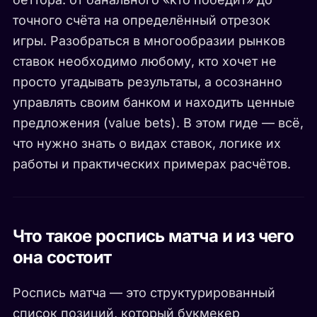
точного счёта на определённый отрезок
игры. Разобраться в многообразии рынков
ставок необходимо любому, кто хочет не
просто угадывать результаты, а осознанно
управлять своим банком и находить ценные
предложения (value bets). В этом гиде — всё,
что нужно знать о видах ставок, логике их
работы и практических примерах расчётов.
Что такое роспись матча и из чего
она состоит
Роспись матча — это структурированный
список позиций, который букмекер