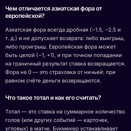
Чем отличается азиатская фора от
европейской?
Азиатская фора всегда дробная (−1.5, −2.5 и
т. д.) и не допускает возврата: либо выигрыш,
либо проигрыш. Европейская фора может
быть целой (−1, +1), и при точном попадании
на граничный результат ставка возвращается.
Фора на 0 — это страховка от ничьей: при
равном счёте деньги возвращаются.
Что такое тотал и как его считать?
Тотал — это ставка на суммарное количество
голов (или других событий — карточек,
угловых) в матче. Букмекер устанавливает