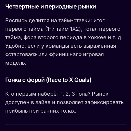
Четвертные и периодные рынки
Роспись делится на тайм-ставки: итог
первого тайма (1-й тайм 1X2), тотал первого
тайма, фора второго периода в хоккее и т. д.
Удобно, если у команды есть выраженная
«стартовая» или «финишная» игровая
модель.
Гонка с форой (Race to X Goals)
Кто первым наберёт 1, 2, 3 гола? Рынок
доступен в лайве и позволяет зафиксировать
прибыль при ранних голах.