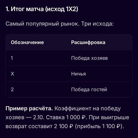
1. Итог матча (исход 1X2)
Самый популярный рынок. Три исхода:
Обозначение
Расшифровка
1
Победа хозяев
X
Ничья
2
Победа гостей
Пример расчёта.
Коэффициент на победу
хозяев — 2.10. Ставка 1 000 ₽. При выигрыше
возврат составит 2 100 ₽ (прибыль 1 100 ₽).