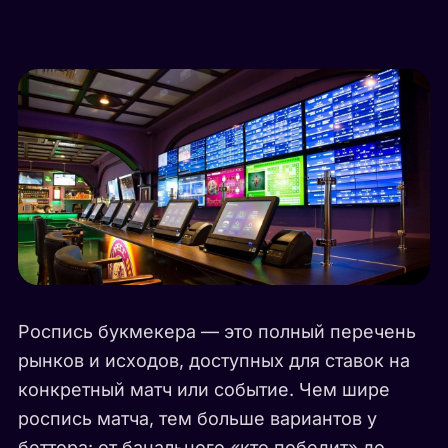
Роспись букмекера — это полный перечень
рынков и исходов, доступных для ставок на
конкретный матч или событие. Чем шире
роспись матча, тем больше вариантов у
беттора: от банального «кто победит» до