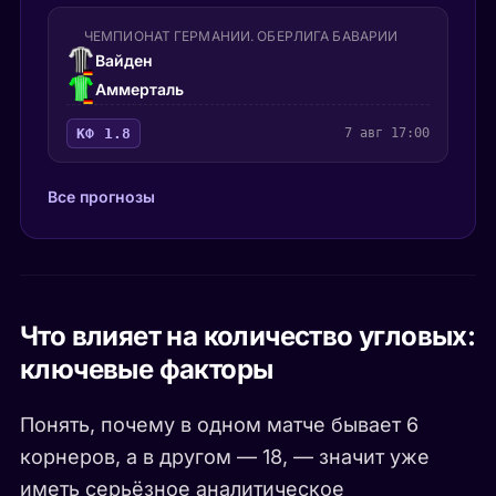
ЧЕМПИОНАТ ГЕРМАНИИ. ОБЕРЛИГА БАВАРИИ
Вайден
Аммерталь
КФ 1.8
7 авг 17:00
Все прогнозы
Что влияет на количество угловых:
ключевые факторы
Понять, почему в одном матче бывает 6
корнеров, а в другом — 18, — значит уже
иметь серьёзное аналитическое