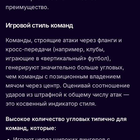
преимущество.
Игровой стиль команд
Команды, строящие атаки через фланги и
кросс-передачи (например, клубы,
играющие в «вертикальный» футбол),
генерируют значительно больше угловых,
чем команды с позиционным владением
мячом через центр. Оценивай соотношение
ударов из штрафной к общему числу атак —
это косвенный индикатор стиля.
Высокое количество угловых типично для
команд, которые:
Играют через широких вингеров с