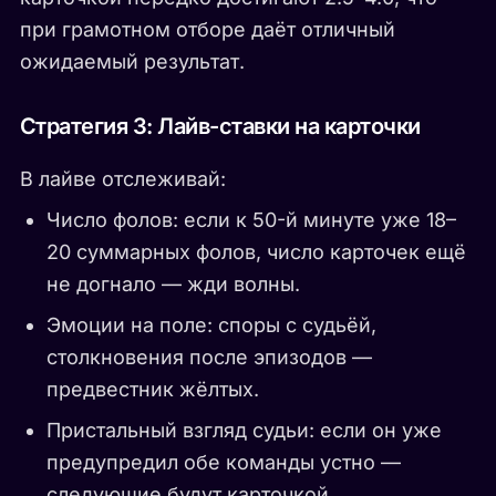
при грамотном отборе даёт отличный
ожидаемый результат.
Стратегия 3: Лайв-ставки на карточки
В лайве отслеживай:
Число фолов: если к 50-й минуте уже 18–
20 суммарных фолов, число карточек ещё
не догнало — жди волны.
Эмоции на поле: споры с судьёй,
столкновения после эпизодов —
предвестник жёлтых.
Пристальный взгляд судьи: если он уже
предупредил обе команды устно —
следующие будут карточкой.