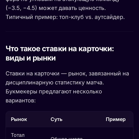
(−3.5, −4.5) может давать ценность.
Типичный пример: топ-клуб vs. аутсайдер.
Что такое ставки на карточки:
виды и рынки
Ставки на карточки — рынок, завязанный на
дисциплинарную статистику матча.
Букмекеры предлагают несколько
вариантов:
Рынок
Суть
Пример
Тотал