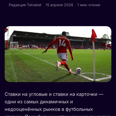
Редакция Tetrabet
15 апреля 2026
1 мин чтения
Ставки на угловые и ставки на карточки —
одни из самых динамичных и
недооценённых рынков в футбольных