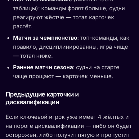
таблицы): команды фолят больше, судьи
реагируют жёстче — тотал карточек
растёт.
Матчи за чемпионство
: топ-команды, как
правило, дисциплинированны, игра чище
— тотал ниже.
Ранние матчи сезона
: судьи на старте
чаще прощают — карточек меньше.
Предыдущие карточки и
дисквалификации
Если ключевой игрок уже имеет 4 жёлтых и
на пороге дисквалификации — либо он будет
осторожен, либо получит пятую и пропустит