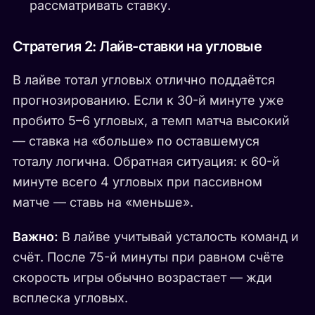
рассматривать ставку.
Стратегия 2: Лайв-ставки на угловые
В лайве тотал угловых отлично поддаётся
прогнозированию. Если к 30-й минуте уже
пробито 5–6 угловых, а темп матча высокий
— ставка на «больше» по оставшемуся
тоталу логична. Обратная ситуация: к 60-й
минуте всего 4 угловых при пассивном
матче — ставь на «меньше».
Важно:
В лайве учитывай усталость команд и
счёт. После 75-й минуты при равном счёте
скорость игры обычно возрастает — жди
всплеска угловых.