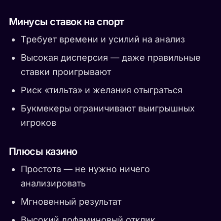
Минусы ставок на спорт
Требует времени и усилий на анализ
Высокая дисперсия — даже правильные
ставки проигрывают
Риск «тильта» и желания отыграться
Букмекеры ограничивают выигрышных
игроков
Плюсы казино
Простота — не нужно ничего
анализировать
Мгновенный результат
Высокий дофаминовый отклик