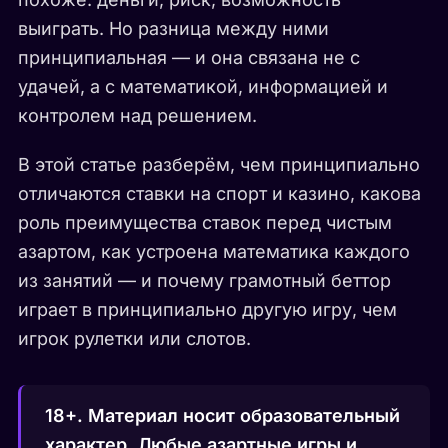
выиграть. Но разница между ними
принципиальная — и она связана не с
удачей, а с математикой, информацией и
контролем над решением.
В этой статье разберём, чем принципиально
отличаются ставки на спорт и казино, какова
роль преимущества ставок перед чистым
азартом, как устроена математика каждого
из занятий — и почему грамотный беттор
играет в принципиально другую игру, чем
игрок рулетки или слотов.
18+. Материал носит образовательный
характер. Любые азартные игры и