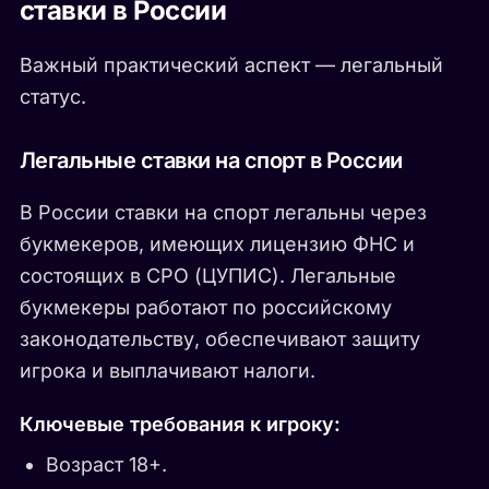
ставки в России
Важный практический аспект — легальный
статус.
Легальные ставки на спорт в России
В России ставки на спорт легальны через
букмекеров, имеющих лицензию ФНС и
состоящих в СРО (ЦУПИС). Легальные
букмекеры работают по российскому
законодательству, обеспечивают защиту
игрока и выплачивают налоги.
Ключевые требования к игроку:
Возраст 18+.