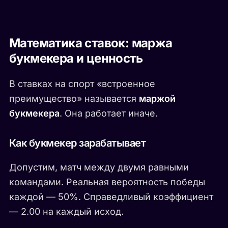
Математика ставок: маржа
букмекера и ценность
В ставках на спорт «встроенное
преимущество» называется
маржой
букмекера
. Она работает иначе.
Как букмекер зарабатывает
Допустим, матч между двумя равными
командами. Реальная вероятность победы
каждой — 50%. Справедливый коэффициент
— 2.00 на каждый исход.