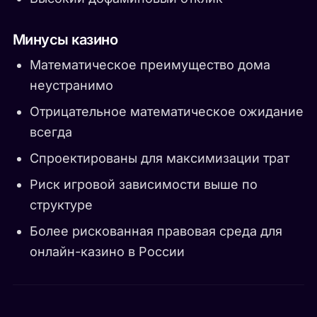
Минусы казино
Математическое преимущество дома
неустранимо
Отрицательное математическое ожидание
всегда
Спроектированы для максимизации трат
Риск игровой зависимости выше по
структуре
Более рискованная правовая среда для
онлайн-казино в России