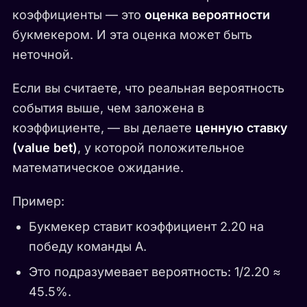
коэффициенты — это
оценка вероятности
букмекером. И эта оценка может быть
неточной.
Если вы считаете, что реальная вероятность
события выше, чем заложена в
коэффициенте, — вы делаете
ценную ставку
(value bet)
, у которой положительное
математическое ожидание.
Пример:
Букмекер ставит коэффициент 2.20 на
победу команды А.
Это подразумевает вероятность: 1/2.20 ≈
45.5%.