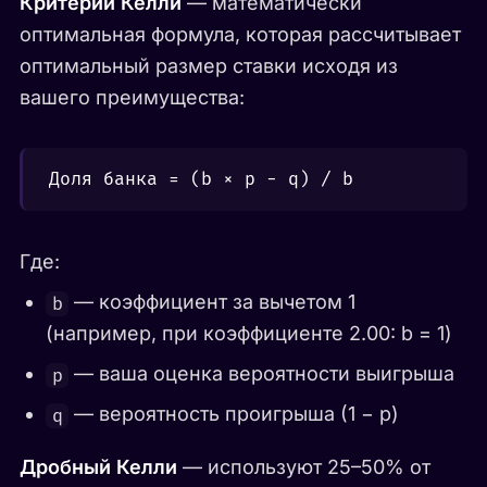
Критерий Келли
— математически
оптимальная формула, которая рассчитывает
оптимальный размер ставки исходя из
вашего преимущества:
Доля банка = (b × p − q) / b
Где:
— коэффициент за вычетом 1
b
(например, при коэффициенте 2.00: b = 1)
— ваша оценка вероятности выигрыша
p
— вероятность проигрыша (1 − p)
q
Дробный Келли
— используют 25–50% от