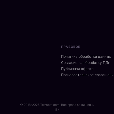
ПРАВОВОЕ
Политика обработки данных
Согласие на обработку ПДн
Публичная оферта
Пользовательское соглашени
© 2018–2026 Tetrabet.com. Все права защищены.
18+