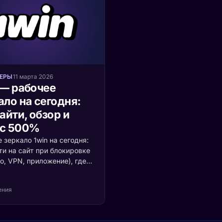
ЕРЫ
11 марта 2026
 — рабочее
ало на сегодня:
зайти, обзор и
с 500%
 зеркало 1win на сегодня:
ти на сайт при блокировке
о, VPN, приложение), где
ктуальную ссылку и что
 если зеркало не
ения
ается. Плюс обзор
ера, бонус до 500% и
средств.