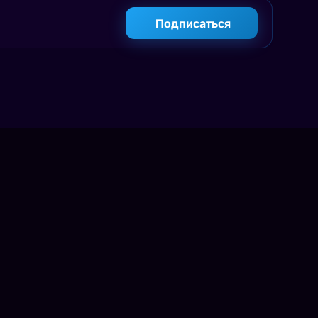
Подписаться