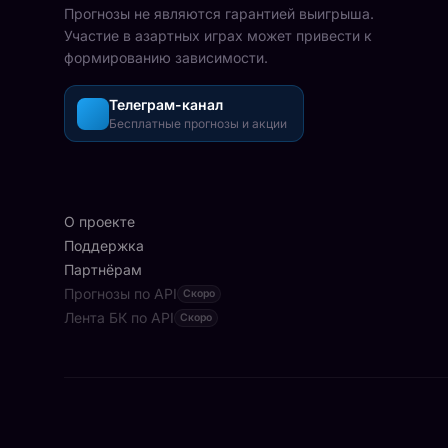
Прогнозы не являются гарантией выигрыша.
Участие в азартных играх может привести к
формированию зависимости.
Телеграм-канал
Бесплатные прогнозы и акции
О проекте
Поддержка
Партнёрам
Прогнозы по API
Скоро
Лента БК по API
Скоро