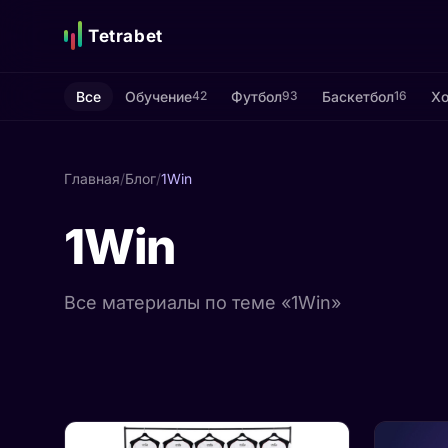
Tetrabet
Все
Обучение
Футбол
Баскетбол
Хо
42
93
16
Главная
/
Блог
/
1Win
1Win
Все материалы по теме «1Win»