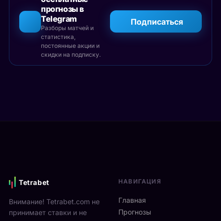
прогнозы в
Telegram
Подписаться
Разборы матчей и
статистика,
постоянные акции и
скидки на подписку.
НАВИГАЦИЯ
Tetrabet
Главная
Внимание! Tetrabet.com не
Прогнозы
принимает ставки и не