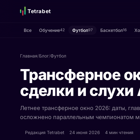
Tetrabet
Все
Обучение
Футбол
Баскетбол
Хо
42
97
16
Главная
/
Блог
/
Футбол
Трансферное ок
сделки и слухи
Летнее трансферное окно 2026: даты, гла
осложнено параллельным чемпионатом мир
Редакция Tetrabet
24 июня 2026
4 мин чтения