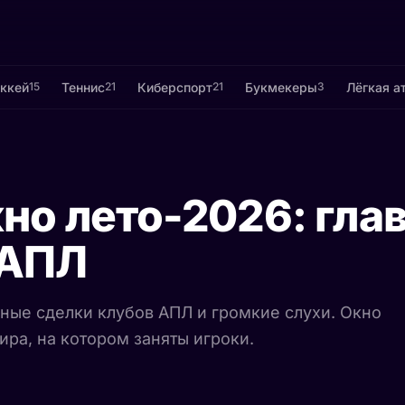
ккей
Теннис
Киберспорт
Букмекеры
Лёгкая а
15
21
21
3
но лето-2026: гла
 АПЛ
вные сделки клубов АПЛ и громкие слухи. Окно
а, на котором заняты игроки.