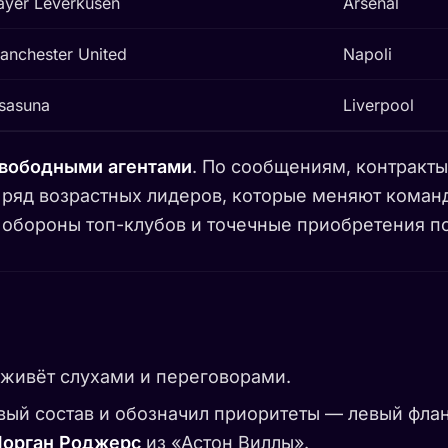
ayer Leverkusen
Arsenal
anchester United
Napoli
sasuna
Liverpool
свободными агентами
. По сообщениям, контракт
е ряд возрастных лидеров, которые меняют кома
обороны топ-клубов и точечные приобретения по
живёт слухами и переговорами.
ый состав и обозначил приоритеты — левый фланг
орган Роджерс
из «Астон Виллы».