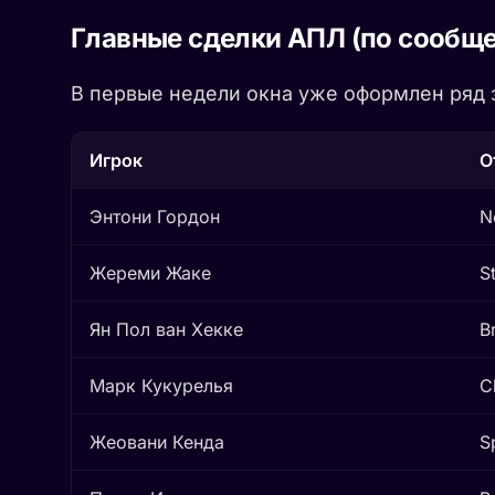
Главные сделки АПЛ (по сообще
В первые недели окна уже оформлен ряд 
Игрок
О
Энтони Гордон
N
Жереми Жаке
S
Ян Пол ван Хекке
B
Марк Кукурелья
C
Жеовани Кенда
S