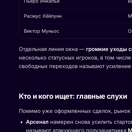
Пьеро Инкапье
B
Расмус Хёйлунн
M
Виктор Муньос
O
Отдельная линия окна —
громкие уходы 
несколько статусных игроков, в том числ
свободных переходов называют усиление 
Кто и кого ищет: главные слухи
Помимо уже оформленных сделок, рынок 
Арсенал
намерен снова усилить стартов
называют атакующего полузащитника
М