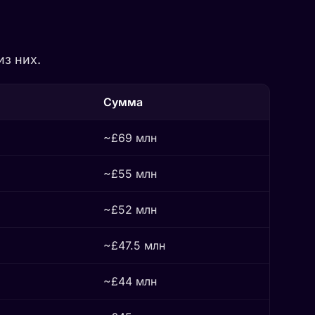
з них.
Сумма
~£69 млн
~£55 млн
~£52 млн
~£47.5 млн
~£44 млн