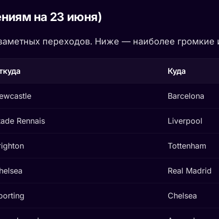
ниям на 23 июня)
заметных переходов. Ниже — наиболее громкие и
ткуда
Куда
ewcastle
Barcelona
tade Rennais
Liverpool
righton
Tottenham
helsea
Real Madrid
porting
Chelsea